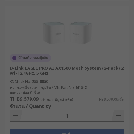
รองรับโปรโตคอล VPN หลากหลาย เช่น IPsec,
OpenVPN, PPTP ช่วยสร้างการเชื่อมต่อที่
ปลอดภัยระหว่างสาขาหรือกับสำนักงานใหญ่
เราเตอร์ SD-WAN : ใช้เทคโนโลยี Software-
Defined WAN ในการบริหารจัดการแบนด์วิดท์
อย่างชาญฉลาด เลือกเส้นทางการส่งข้อมูลตาม
ลักษณะของแอปพลิเคชันและสภาพเครือข่ายใน
มีในสต็อกของผู้ผลิต
แต่ละขณะ
D-Link EAGLE PRO AI AX1500 Mesh System (2-Pack) 2
เราเตอร์ Edge Computing : นอกจากทำหน้าที่
WiFi 2.4GHz, 5 GHz
เป็นเราเตอร์ WiFi แล้ว ยังมีความสามารถในการ
RS Stock No.
255-0050
ประมวลผลข้อมูล ณ จุดที่เกิดข้อมูล (Edge) ลด
หมายเลขชิ้นส่วนของผู้ผลิต / Mfr. Part No.
M15-2
การส่งข้อมูลไปยังศูนย์ข้อมูลกลาง เหมาะสำหรับ
ยอดรวมย่อย (1 ชิ้น)
ระบบ IoT ที่ต้องการการตอบสนองแบบเรียลไทม์
THB9,579.09
(ไม่รวมภาษีมูลค่าเพิ่ม)
THB9,579.09/ชิ้น
จำนวน / Quantity
เราเตอร์ PoE (Power over Ethernet ): สามารถ
จ่ายไฟผ่านสายแลนให้แก่อุปกรณ์ปลายทาง เช่น
กล้อง IP, จุดกระจายสัญญาณไร้สาย หรือ
โทรศัพท์ VoIP ช่วยลดความซับซ้อนในการเดิน