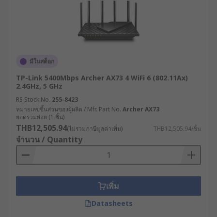
เราเตอร์อินเทอร์เน็ตมีกี่
ประเภท ?
เราเตอร์ไร้สายสำหรับอุตสาหกรรมมีหลากหลาย
ประเภทที่ออกแบบมาเพื่อตอบสนองความต้องการ
มีในสต็อก
เฉพาะทางที่แตกต่างกัน
TP-Link 5400Mbps Archer AX73 4 WiFi 6 (802.11Ax)
2.4GHz, 5 GHz
เราเตอร์เซลลูลาร์ (Cellular Router) : เราเตอร์
RS Stock No.
255-8423
ประเภทนี้ใช้เครือข่าย 4G/5G ในการเชื่อมต่อ
หมายเลขชิ้นส่วนของผู้ผลิต / Mfr. Part No.
Archer AX73
อินเทอร์เน็ต เหมาะสำหรับพื้นที่ห่างไกลหรือที่
ยอดรวมย่อย (1 ชิ้น)
ไม่มีโครงสร้างพื้นฐานด้านการสื่อสารแบบใช้
THB12,505.94
(ไม่รวมภาษีมูลค่าเพิ่ม)
THB12,505.94/ชิ้น
สาย หรือต้องการความยืดหยุ่นในการติดตั้ง
จำนวน / Quantity
เราเตอร์แบบ Dual SIM : เราเตอร์ WiFi แบบที่มา
พร้อมช่องใส่ซิมการ์ด 2 ช่อง สามารถสลับการ
เชื่อมต่อระหว่างผู้ให้บริการได้โดยอัตโนมัติเมื่อ
เพิ่ม
เครือข่ายหลักมีปัญหา เพิ่มความเสถียรในการ
เชื่อมต่อ
Datasheets
เราเตอร์ VPN : มีฟังก์ชัน VPN แบบครบวงจร