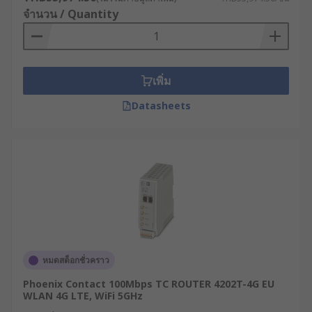
หลักการทำงานของเราเตอร์
จำนวน / Quantity
อินเทอร์เน็ต
เพิ่ม
เราเตอร์กระจายสัญญาณ WiFi ทำงานด้วยหลักการ
สำคัญที่เรียกว่า "การค้นหาเส้นทาง" (Routing) ซึ่ง
Datasheets
เป็นกระบวนการตัดสินใจเลือกเส้นทางที่เหมาะสมที่สุด
สำหรับการส่งข้อมูลจากต้นทางไปยังปลายทาง โดย
อาศัยโปรโตคอลการค้นหาเส้นทางต่าง ๆ เช่น OSPF,
BGP หรือ RIP
เมื่อข้อมูล (Data Packet) เข้ามาที่โมเด็ม เราเตอร์จะ
ทำการตรวจสอบที่อยู่ IP ปลายทาง จากนั้นจะตรวจสอบ
ตารางเส้นทาง (Routing Table) ที่บันทึกไว้ เพื่อระบุว่า
ควรส่งข้อมูลนี้ออกไปทางไหน ทั้งนี้ เราเตอร์จะ
หมดสต็อกชั่วคราว
พิจารณาปัจจัยต่าง ๆ เช่น จำนวนเครือข่ายที่ต้องผ่าน
(Hop Count) ความเร็วของเส้นทาง หรือสถานะของ
Phoenix Contact 100Mbps TC ROUTER 4202T-4G EU
เส้นทางนั้น ๆ ว่ายังทำงานได้ดีหรือไม่
WLAN 4G LTE, WiFi 5GHz