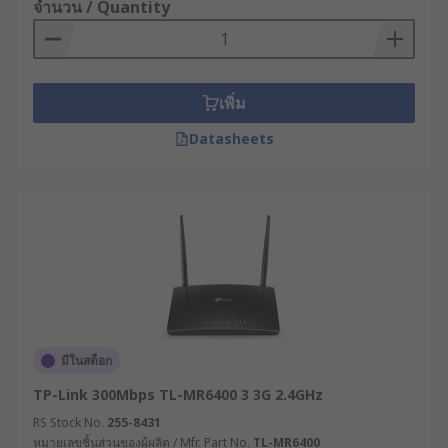
วิเคราะห์ความต้องการด้านการเชื่อมต่อ :
จำนวน / Quantity
ประเมินว่าต้องการเชื่อมต่อผ่านช่องทางใดบ้าง
เช่น อีเทอร์เน็ต, 4G/5G, Wi-Fi หรือเทคโนโลยีอื่น
ๆ และต้องการระบบสำรองหรือไม่
เพิ่ม
กำหนดความต้องการด้านแบนด์วิดท์ : คำนวณ
ปริมาณข้อมูลที่จะถูกส่งผ่านอุปกรณ์เครือข่าย
Datasheets
โมเด็ม และจำนวนอุปกรณ์ที่จะเชื่อมต่อ เพื่อให้
แน่ใจว่าเราเตอร์มีประสิทธิภาพเพียงพอ
พิจารณาฟีเจอร์ด้านความปลอดภัย : ตรวจสอบว่า
เราเตอร์ไร้สายมีระบบความปลอดภัยที่จำเป็น
เช่น VPN, Firewall, การเข้ารหัสข้อมูล หรือ
ระบบตรวจจับและป้องกันการบุกรุก
ตรวจสอบการรองรับโปรโตคอลเฉพาะทาง : หาก
ระบบของคุณใช้โปรโตคอลเฉพาะทาง
อุตสาหกรรม เช่น Modbus, Profinet หรือ OPC
มีในสต็อก
UA ควรเลือกโมเด็ม WiFi ที่รองรับหรือสามารถ
TP-Link 300Mbps TL-MR6400 3 3G 2.4GHz
ปรับแต่งให้ทำงานร่วมกันได้
RS Stock No.
255-8431
คำนึงถึงความง่ายในการบริหารจัดการ :
หมายเลขชิ้นส่วนของผู้ผลิต / Mfr. Part No.
TL-MR6400