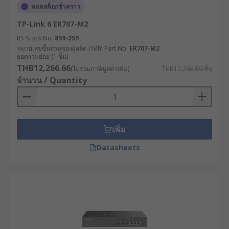
หมดสต็อกชั่วคราว
จัดการฟาร์มได้อย่างแม่นยำ ช่วยประหยัด
ทรัพยากรและเพิ่มผลผลิต
TP-Link 6 ER707-M2
RS Stock No.
859-259
RS จำหน่ายเราเตอร์
หมายเลขชิ้นส่วนของผู้ผลิต / Mfr. Part No.
ER707-M2
ยอดรวมย่อย (1 ชิ้น)
อินเทอร์เน็ตคุณภาพสูง ตอบ
THB12,266.66
(ไม่รวมภาษีมูลค่าเพิ่ม)
THB12,266.66/ชิ้น
โจทย์อุตสาหกรรม
จำนวน / Quantity
RS ผู้นำด้านโซลูชันอุตสาหกรรมและอิเล็กทรอนิกส์
เราคัดสรรเราเตอร์อินเทอร์เน็ตจากแบรนด์ชั้นนำที่ได้
เพิ่ม
มาตรฐานมาให้เลือกซื้ออย่างสะดวก เช่น RS PRO,
Helmholz GmbH & Co. KG, Phoenix Contact และอีก
Datasheets
มากมาย มีเราเตอร์ทั้งราคาส่งและปลีก ครอบคลุมทุก
ความต้องการของผู้ประกอบการ เลือกซื้อสินค้าได้
สะดวกตลอด 24 ชม. บนเว็บไซต์ของเรา พร้อมบริการ
จัดส่งทั่วประเทศไทย หรือปรึกษาผู้เชี่ยวชาญด้าน
ผลิตภัณฑ์ของเราเพื่อเลือกอุปกรณ์ให้เหมาะกับการใช้
งานในอุตสาหกรรมของคุณได้เลย