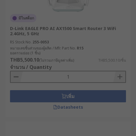
รองรับการขยายตัวของระบบ IoT : เชื่อมต่อกับ
อุปกรณ์และเซ็นเซอร์จำนวนมากในโรงงาน
อัจฉริยะ (Smart Factory) เพื่อเก็บข้อมูลและ
มีในสต็อก
ควบคุมการทำงานได้อย่างมีประสิทธิภาพ
D-Link EAGLE PRO AI AX1500 Smart Router 3 WiFi
ลดค่าใช้จ่ายในระยะยาว : แม้จะมีต้นทุนเริ่มต้นที่
2.4GHz, 5 GHz
สูงกว่า แต่ด้วยความทนทานและประสิทธิภาพที่
RS Stock No.
255-0053
เหนือกว่า จึงช่วยลดค่าใช้จ่ายในการบำรุงรักษา
หมายเลขชิ้นส่วนของผู้ผลิต / Mfr. Part No.
R15
ยอดรวมย่อย (1 ชิ้น)
และการเปลี่ยนอุปกรณ์ในระยะยาว
THB5,500.10
(ไม่รวมภาษีมูลค่าเพิ่ม)
THB5,500.10/ชิ้น
สนับสนุนระบบควบคุมระยะไกล : เปิดโอกาสให้
จำนวน / Quantity
วิศวกรและผู้เชี่ยวชาญสามารถเข้าถึงและ
ควบคุมระบบจากระยะไกลได้อย่างปลอดภัย ลด
ความจำเป็นในการเดินทางและเพิ่มความรวดเร็ว
ในการแก้ไขปัญหา
เพิ่ม
รองรับเทคโนโลยีอนาคต : พร้อมสำหรับการอัป
Datasheets
เกรดและรองรับเทคโนโลยีใหม่ ๆ เช่น 5G, Edge
Computing หรือ AI ที่จะเข้ามามีบทบาทสำคัญ
ในภาคอุตสาหกรรมมากขึ้นในอนาคต