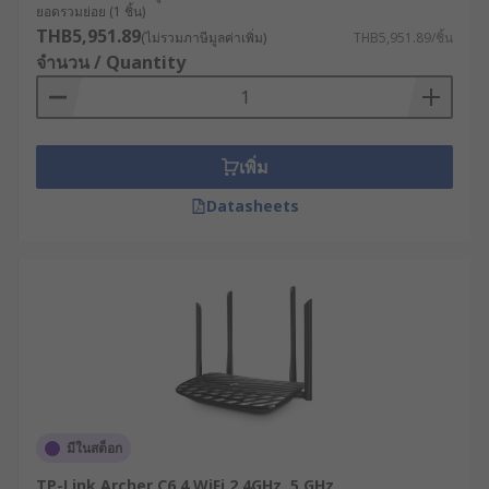
ยอดรวมย่อย (1 ชิ้น)
พิจารณาว่าเราเตอร์มีระบบบริหารจัดการที่ใช้
THB5,951.89
(ไม่รวมภาษีมูลค่าเพิ่ม)
THB5,951.89/ชิ้น
งานง่ายหรือไม่ สามารถจัดการผ่านเว็บอินเท
จำนวน / Quantity
อร์เฟซหรือซอฟต์แวร์จัดการแบบรวมศูนย์ได้หรือ
ไม่
ประเมินความคุ้มค่าในระยะยาว : นอกจากราคา
ซื้อแล้ว ควรพิจารณาต้นทุนการใช้งานตลอดอายุ
เพิ่ม
การใช้งาน (TCO) ซึ่งรวมถึงค่าบำรุงรักษา, การ
Datasheets
อัพเกรดซอฟต์แวร์ และการสนับสนุนทางเทคนิค
ตัวอย่างการใช้เราเตอร์
อินเทอร์เน็ตในอุตสาหกรรม
ต่าง ๆ
อุตสาหกรรมการผลิต : โรงงานผลิตชิ้นส่วนยาน
ยนต์ชั้นนำใช้เราเตอร์ 4G พร้อมระบบ VPN เพื่อ
มีในสต็อก
เชื่อมต่อเครื่องจักร CNC และหุ่นยนต์
อุตสาหกรรมเข้ากับระบบ MES (Manufacturing
TP-Link Archer C6 4 WiFi 2.4GHz, 5 GHz