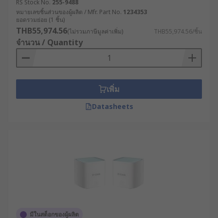
RS Stock No.
255-9488
สำหรับเราเตอร์เกรดอุตสาหกรรม ระบบการทำงานได้
หมายเลขชิ้นส่วนของผู้ผลิต / Mfr. Part No.
1234353
ยอดรวมย่อย (1 ชิ้น)
รับการพัฒนาให้มีความซับซ้อนมากขึ้น โดยรองรับ
THB55,974.56
(ไม่รวมภาษีมูลค่าเพิ่ม)
THB55,974.56/ชิ้น
เทคโนโลยีการเชื่อมต่อที่หลากหลาย เช่น
จำนวน / Quantity
การเชื่อมต่อแบบ Dual WAN สำหรับความเสถียร
ในการเชื่อมต่อ
ระบบ Failover ที่สามารถสลับไปใช้ช่องทางการ
เพิ่ม
เชื่อมต่อสำรองได้โดยอัตโนมัติเมื่อเส้นทางหลักมี
ปัญหา
Datasheets
เทคโนโลยี SD-WAN ที่ช่วยบริหารจัดการแบนด์
วิดท์อย่างชาญฉลาด
ระบบความปลอดภัยแบบ Deep Packet
Inspection ที่ตรวจสอบเนื้อหาของข้อมูล เพื่อ
ป้องกันภัยคุกคามทางไซเบอร์
ประโยชน์ของเราเตอร์
อินเทอร์เน็ตที่ผู้ประกอบการ
มีในสต็อกของผู้ผลิต