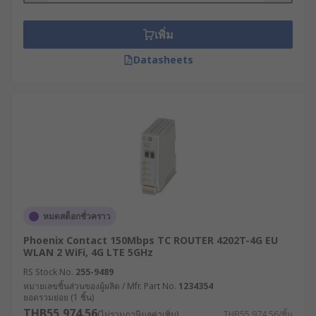
อุปกรณ์ WiFi ต่าง ๆ เช่น แล็ปท็อปหรือสมาร์ตโฟน การ
เชื่อมต่ออินเทอร์เน็ตนี้ประกอบด้วยข้อมูลแพ็กเก็ต เช่น
เพิ่ม
อีเมลหรือหน้าเว็บไซต์ ซึ่งมี IP Address ระบุปลายทาง
ของข้อมูลให้เราเตอร์ทราบ
Datasheets
นอกจากการกระจายสัญญาณแล้ว โมเด็มเราเตอร์ยัง
มีหน้าที่ในการกำหนด IP Address ให้แก่อุปกรณ์
ภายในเครือข่าย, วางเส้นทางของข้อมูล, ควบคุมความ
ปลอดภัยของระบบด้วย Firewall หรือ VPN และแบ่ง
เครือข่ายย่อย (Segmenting) เพื่อเพิ่มความปลอดภัย
และประสิทธิภาพ
สำหรับเราเตอร์ในบ้านหรือสำนักงานขนาดเล็กนั้น มัก
หมดสต็อกชั่วคราว
ใช้เพียงเพื่อส่งต่อ IP แพ็กเก็ตระหว่างคอมพิวเตอร์กับ
อินเทอร์เน็ต แต่ในธุรกิจขนาดใหญ่จะต้องใช้เราเตอร์
Phoenix Contact 150Mbps TC ROUTER 4202T-4G EU
ระดับองค์กรที่มีความสามารถมากกว่า เพื่อส่งข้อมูลไป
WLAN 2 WiFi, 4G LTE 5GHz
ในพื้นที่กว้างหรือ WAN (Wide Area Network) ซึ่ง
RS Stock No.
255-9489
ข้อมูลอาจต้องผ่านเราเตอร์หลายตัวก่อนถึงปลายทาง
หมายเลขชิ้นส่วนของผู้ผลิต / Mfr. Part No.
1234354
ยอดรวมย่อย (1 ชิ้น)
IP สุดท้าย
THB55,974.56
(ไม่รวมภาษีมูลค่าเพิ่ม)
THB55,974.56/ชิ้น