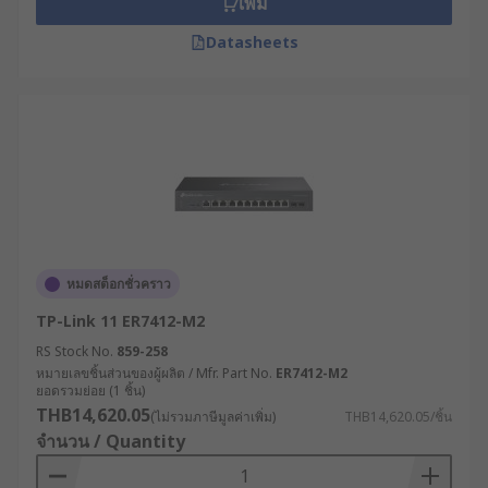
เพิ่ม
สายไฟ
เราเตอร์ทางรถไฟ (Railway Router) : ออกแบบ
Datasheets
เฉพาะสำหรับระบบขนส่งทางราง รองรับ
มาตรฐาน EN 50155 ทนต่อการสั่นสะเทือนสูง
และมีระบบจัดการการเชื่อมต่อที่รองรับการ
เคลื่อนที่ความเร็วสูง
คู่มือการเลือกเราเตอร์
อินเทอร์เน็ตให้เหมาะกับ
ความต้องการ
หมดสต็อกชั่วคราว
TP-Link 11 ER7412-M2
พื้นที่ครอบคลุม : ตรวจสอบให้แน่ใจว่าเราเตอร์
RS Stock No.
859-258
สามารถกระจายสัญญาณได้ครอบคลุมพื้นที่อยู่
หมายเลขชิ้นส่วนของผู้ผลิต / Mfr. Part No.
ER7412-M2
อาศัยหรือพื้นที่ทำงานของคุณอย่างเพียงพอ เพื่อ
ยอดรวมย่อย (1 ชิ้น)
ให้การใช้งาน WiFi เป็นไปอย่างมีประสิทธิภาพ
THB14,620.05
(ไม่รวมภาษีมูลค่าเพิ่ม)
THB14,620.05/ชิ้น
จำนวน / Quantity
ความเร็วที่รองรับ : ตรวจสอบว่าเราเตอร์
อินเทอร์เน็ตสามารถรองรับความเร็วของบริการ