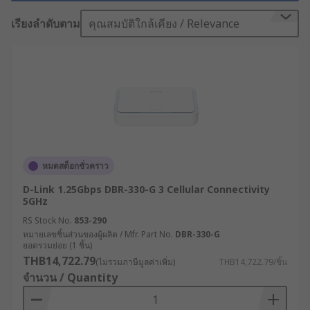
งานภาคอุตสาหกรรม ระบบเครือข่ายจึงต้องมีความ
เสถียร ปลอดภัย และพร้อมใช้งานตลอดเวลา “เราเตอร์
เรียงลำดับตาม
คุณสมบัติใกล้เคียง / Relevance
อินเทอร์เน็ต (Internet Router)” ที่ใช้งานในโรงงานจึง
ไม่สามารถเป็นแบบเดียวกับที่ใช้ในบ้านได้ เพราะสภาพ
แวดล้อมที่ต่างกัน ความต้องการที่เฉพาะทาง และ
ความสำคัญของข้อมูลที่ไหลเวียนในระบบต้องการ
อุปกรณ์ที่เชื่อถือได้ในระดับอุตสาหกรรม
เราเตอร์อินเทอร์เน็ตคืออะไร
?
หมดสต็อกชั่วคราว
D-Link 1.25Gbps DBR-330-G 3 Cellular Connectivity
เราเตอร์อินเทอร์เน็ต หรือโมเด็มเราเตอร์ คืออุปกรณ์
5GHz
เครือข่ายที่ช่วยให้เครื่องมือภายในอาคารสามารถ
RS Stock No.
853-290
เชื่อมต่อกับอินเทอร์เน็ตได้ โดยโมเด็มเราเตอร์จะรวม
หมายเลขชิ้นส่วนของผู้ผลิต / Mfr. Part No.
DBR-330-G
ยอดรวมย่อย (1 ชิ้น)
ฟังก์ชันของโมเด็มและเราเตอร์ไว้ในอุปกรณ์เดียวกัน
THB14,722.79
(ไม่รวมภาษีมูลค่าเพิ่ม)
THB14,722.79/ชิ้น
โมเด็มทำหน้าที่รับบริการอินเทอร์เน็ตจากผู้ให้บริการ
จำนวน / Quantity
เข้ามายังบ้านหรือสำนักงาน จากนั้นข้อมูลจะถูกส่งต่อ
ไปยังเราเตอร์ ซึ่งจะกระจายสัญญาณอินเทอร์เน็ตให้แก่