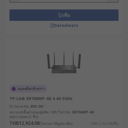
อินเทอร์เน็ตที่ใช้งาน ไม่ว่าจะเป็น 3G, 4G หรือ
5G เพื่อหลีกเลี่ยงปัญหาความล่าช้าหรือการเชื่อม
เพิ่ม
ต่อที่ไม่เสถียร
จำนวนอุปกรณ์ที่เชื่อมต่อ : พิจารณาจำนวน
Datasheets
อุปกรณ์ที่ต้องเชื่อมต่อพร้อมกัน เพื่อให้แน่ใจว่า
เราเตอร์สามารถจัดการกับปริมาณการใช้งานได้
โดยไม่เกิดปัญหา
คุณสมบัติด้านความปลอดภัย : เลือกเราเตอร์
กระจายสัญญาณ WiFi ที่มีระบบรักษาความ
ปลอดภัยที่แข็งแรง เช่น การเข้ารหัสแบบ WEP
หรือ WPA เพื่อปกป้องเครือข่ายของคุณจากการ
ถูกบุกรุก
หมดสต็อกชั่วคราว
ประเมินสภาพแวดล้อมการใช้งาน : พิจารณาว่า
TP-Link ER706WP-4G 4 4G 5GHz
เราเตอร์จะถูกติดตั้งในสภาพแวดล้อมแบบใด มี
ความเสี่ยงต่อความร้อน ความชื้น ฝุ่น หรือการ
RS Stock No.
859-261
สั่นสะเทือนหรือไม่ เพื่อเลือกเราเตอร์ที่มีระดับ
หมายเลขชิ้นส่วนของผู้ผลิต / Mfr. Part No.
ER706WP-4G
ยอดรวมย่อย (1 ชิ้น)
การป้องกัน (IP Rating) ที่เหมาะสม
THB12,924.08
(ไม่รวมภาษีมูลค่าเพิ่ม)
THB12,924.08/ชิ้น