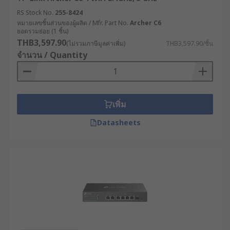
Execution System) ทำให้สามารถติดตามและ
RS Stock No.
255-8424
ควบคุมกระบวนการผลิตได้แบบเรียลไทม์ แม้ใน
หมายเลขชิ้นส่วนของผู้ผลิต / Mfr. Part No.
Archer C6
จุดที่การเดินสายเคเบิลทำได้ยาก
ยอดรวมย่อย (1 ชิ้น)
THB3,597.90
(ไม่รวมภาษีมูลค่าเพิ่ม)
THB3,597.90/ชิ้น
พลังงานและสาธารณูปโภค : บริษัทผลิตไฟฟ้าใช้
จำนวน / Quantity
เราเตอร์ความเร็วสูงที่มีระบบ Dual SIM เพื่อ
เชื่อมต่อกับกังหันลมที่ตั้งอยู่ในพื้นที่ห่างไกล ช่วย
ให้วิศวกรสามารถตรวจสอบประสิทธิภาพการ
ทำงานและทำการบำรุงรักษาเชิงป้องกันได้โดย
เพิ่ม
ไม่ต้องเดินทางไปยังสถานที่จริง
Datasheets
ขนส่งและโลจิสติกส์ : บริษัทขนส่งติดตั้งเราเตอร์
5G ในรถบรรทุกเพื่อติดตามตำแหน่ง, สภาพการ
จราจร และสถานะสินค้าแบบเรียลไทม์ ช่วยเพิ่ม
ประสิทธิภาพในการจัดเส้นทางและลดเวลาใน
การขนส่ง
เกษตรกรรมสมัยใหม่ : ฟาร์มอัจฉริยะใช้เราเตอร์
กระจายสัญญาณ WiFi เพื่อเชื่อมต่อกับเซ็นเซอร์ที่
ติดตามความชื้นในดิน อุณหภูมิ และระดับน้ำ
ทำให้สามารถควบคุมระบบชลประทานและการ