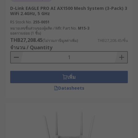
ควรรู้
D-Link EAGLE PRO AI AX1500 Mesh System (3-Pack) 3
WiFi 2.4GHz, 5 GHz
RS Stock No.
255-0051
การลงทุนในโมเด็ม WiFi คุณภาพสูงสำหรับ
หมายเลขชิ้นส่วนของผู้ผลิต / Mfr. Part No.
M15-3
อุตสาหกรรม นำมาซึ่งประโยชน์มากมายที่ส่งผล
ยอดรวมย่อย (1 ชิ้น)
โดยตรงต่อประสิทธิภาพการดำเนินงานและความ
THB27,208.45
(ไม่รวมภาษีมูลค่าเพิ่ม)
THB27,208.45/ชิ้น
สามารถในการแข่งขันของธุรกิจ เช่น
จำนวน / Quantity
เพิ่มเสถียรภาพการเชื่อมต่อ : ลดการหยุดชะงัก
ของระบบที่อาจนำไปสู่ความเสียหายทางธุรกิจ
โดยเฉพาะในกระบวนการผลิตต่อเนื่องหากการ
เพิ่ม
ขาดการเชื่อมต่อแม้เพียงไม่กี่นาทีอาจส่งผลให้
Datasheets
เกิดความเสียหายมหาศาล
ยกระดับความปลอดภัยทางไซเบอร์ : ป้องกันการ
โจมตีทางไซเบอร์ที่มีเป้าหมายเป็นระบบ
อุตสาหกรรม ซึ่งมีแนวโน้มเพิ่มสูงขึ้นอย่างต่อ
เนื่อง ช่วยปกป้องทรัพย์สินทางปัญญาและข้อมูล
สำคัญ