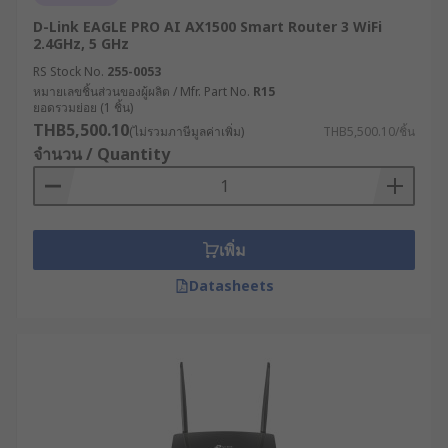
ควรรู้
D-Link EAGLE PRO AI AX1500 Smart Router 3 WiFi
2.4GHz, 5 GHz
RS Stock No.
255-0053
การลงทุนในโมเด็ม WiFi คุณภาพสูงสำหรับ
หมายเลขชิ้นส่วนของผู้ผลิต / Mfr. Part No.
R15
อุตสาหกรรม นำมาซึ่งประโยชน์มากมายที่ส่งผล
ยอดรวมย่อย (1 ชิ้น)
โดยตรงต่อประสิทธิภาพการดำเนินงานและความ
THB5,500.10
(ไม่รวมภาษีมูลค่าเพิ่ม)
THB5,500.10/ชิ้น
สามารถในการแข่งขันของธุรกิจ เช่น
จำนวน / Quantity
เพิ่มเสถียรภาพการเชื่อมต่อ : ลดการหยุดชะงัก
ของระบบที่อาจนำไปสู่ความเสียหายทางธุรกิจ
โดยเฉพาะในกระบวนการผลิตต่อเนื่องหากการ
เพิ่ม
ขาดการเชื่อมต่อแม้เพียงไม่กี่นาทีอาจส่งผลให้
Datasheets
เกิดความเสียหายมหาศาล
ยกระดับความปลอดภัยทางไซเบอร์ : ป้องกันการ
โจมตีทางไซเบอร์ที่มีเป้าหมายเป็นระบบ
อุตสาหกรรม ซึ่งมีแนวโน้มเพิ่มสูงขึ้นอย่างต่อ
เนื่อง ช่วยปกป้องทรัพย์สินทางปัญญาและข้อมูล
สำคัญ