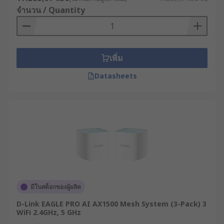
หลักการทำงานของเราเตอร์
จำนวน / Quantity
อินเทอร์เน็ต
เพิ่ม
เราเตอร์กระจายสัญญาณ WiFi ทำงานด้วยหลักการ
สำคัญที่เรียกว่า "การค้นหาเส้นทาง" (Routing) ซึ่ง
Datasheets
เป็นกระบวนการตัดสินใจเลือกเส้นทางที่เหมาะสมที่สุด
สำหรับการส่งข้อมูลจากต้นทางไปยังปลายทาง โดย
อาศัยโปรโตคอลการค้นหาเส้นทางต่าง ๆ เช่น OSPF,
BGP หรือ RIP
เมื่อข้อมูล (Data Packet) เข้ามาที่โมเด็ม เราเตอร์จะ
ทำการตรวจสอบที่อยู่ IP ปลายทาง จากนั้นจะตรวจสอบ
ตารางเส้นทาง (Routing Table) ที่บันทึกไว้ เพื่อระบุว่า
ควรส่งข้อมูลนี้ออกไปทางไหน ทั้งนี้ เราเตอร์จะ
มีในสต็อกของผู้ผลิต
พิจารณาปัจจัยต่าง ๆ เช่น จำนวนเครือข่ายที่ต้องผ่าน
(Hop Count) ความเร็วของเส้นทาง หรือสถานะของ
D-Link EAGLE PRO AI AX1500 Mesh System (3-Pack) 3
เส้นทางนั้น ๆ ว่ายังทำงานได้ดีหรือไม่
WiFi 2.4GHz, 5 GHz