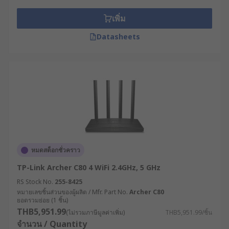
อินเทอร์เน็ตที่ใช้งาน ไม่ว่าจะเป็น 3G, 4G หรือ
5G เพื่อหลีกเลี่ยงปัญหาความล่าช้าหรือการเชื่อม
เพิ่ม
ต่อที่ไม่เสถียร
Datasheets
จำนวนอุปกรณ์ที่เชื่อมต่อ : พิจารณาจำนวน
อุปกรณ์ที่ต้องเชื่อมต่อพร้อมกัน เพื่อให้แน่ใจว่า
เราเตอร์สามารถจัดการกับปริมาณการใช้งานได้
โดยไม่เกิดปัญหา
คุณสมบัติด้านความปลอดภัย : เลือกเราเตอร์
กระจายสัญญาณ WiFi ที่มีระบบรักษาความ
ปลอดภัยที่แข็งแรง เช่น การเข้ารหัสแบบ WEP
หรือ WPA เพื่อปกป้องเครือข่ายของคุณจากการ
ถูกบุกรุก
หมดสต็อกชั่วคราว
ประเมินสภาพแวดล้อมการใช้งาน : พิจารณาว่า
TP-Link Archer C80 4 WiFi 2.4GHz, 5 GHz
เราเตอร์จะถูกติดตั้งในสภาพแวดล้อมแบบใด มี
RS Stock No.
255-8425
ความเสี่ยงต่อความร้อน ความชื้น ฝุ่น หรือการ
หมายเลขชิ้นส่วนของผู้ผลิต / Mfr. Part No.
Archer C80
ยอดรวมย่อย (1 ชิ้น)
สั่นสะเทือนหรือไม่ เพื่อเลือกเราเตอร์ที่มีระดับ
THB5,951.99
การป้องกัน (IP Rating) ที่เหมาะสม
(ไม่รวมภาษีมูลค่าเพิ่ม)
THB5,951.99/ชิ้น
จำนวน / Quantity