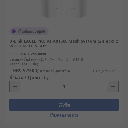
เราเตอร์อินเทอร์เน็ตมีกี่
ประเภท ?
เราเตอร์ไร้สายสำหรับอุตสาหกรรมมีหลากหลาย
มีในสต็อกของผู้ผลิต
ประเภทที่ออกแบบมาเพื่อตอบสนองความต้องการ
D-Link EAGLE PRO AI AX1500 Mesh System (2-Pack) 2
เฉพาะทางที่แตกต่างกัน
WiFi 2.4GHz, 5 GHz
เราเตอร์เซลลูลาร์ (Cellular Router) : เราเตอร์
RS Stock No.
255-0050
หมายเลขชิ้นส่วนของผู้ผลิต / Mfr. Part No.
M15-2
ประเภทนี้ใช้เครือข่าย 4G/5G ในการเชื่อมต่อ
ยอดรวมย่อย (1 ชิ้น)
อินเทอร์เน็ต เหมาะสำหรับพื้นที่ห่างไกลหรือที่
THB9,579.09
(ไม่รวมภาษีมูลค่าเพิ่ม)
THB9,579.09/ชิ้น
ไม่มีโครงสร้างพื้นฐานด้านการสื่อสารแบบใช้
จำนวน / Quantity
สาย หรือต้องการความยืดหยุ่นในการติดตั้ง
เราเตอร์แบบ Dual SIM : เราเตอร์ WiFi แบบที่มา
พร้อมช่องใส่ซิมการ์ด 2 ช่อง สามารถสลับการ
เชื่อมต่อระหว่างผู้ให้บริการได้โดยอัตโนมัติเมื่อ
เพิ่ม
เครือข่ายหลักมีปัญหา เพิ่มความเสถียรในการ
Datasheets
เชื่อมต่อ
เราเตอร์ VPN : มีฟังก์ชัน VPN แบบครบวงจร