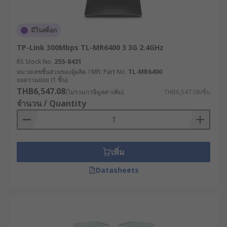
รองรับการขยายตัวของระบบ IoT : เชื่อมต่อกับ
อุปกรณ์และเซ็นเซอร์จำนวนมากในโรงงาน
อัจฉริยะ (Smart Factory) เพื่อเก็บข้อมูลและ
มีในสต็อก
ควบคุมการทำงานได้อย่างมีประสิทธิภาพ
TP-Link 300Mbps TL-MR6400 3 3G 2.4GHz
ลดค่าใช้จ่ายในระยะยาว : แม้จะมีต้นทุนเริ่มต้นที่
RS Stock No.
255-8431
สูงกว่า แต่ด้วยความทนทานและประสิทธิภาพที่
หมายเลขชิ้นส่วนของผู้ผลิต / Mfr. Part No.
TL-MR6400
เหนือกว่า จึงช่วยลดค่าใช้จ่ายในการบำรุงรักษา
ยอดรวมย่อย (1 ชิ้น)
และการเปลี่ยนอุปกรณ์ในระยะยาว
THB6,547.08
(ไม่รวมภาษีมูลค่าเพิ่ม)
THB6,547.08/ชิ้น
จำนวน / Quantity
สนับสนุนระบบควบคุมระยะไกล : เปิดโอกาสให้
วิศวกรและผู้เชี่ยวชาญสามารถเข้าถึงและ
ควบคุมระบบจากระยะไกลได้อย่างปลอดภัย ลด
ความจำเป็นในการเดินทางและเพิ่มความรวดเร็ว
เพิ่ม
ในการแก้ไขปัญหา
Datasheets
รองรับเทคโนโลยีอนาคต : พร้อมสำหรับการอัป
เกรดและรองรับเทคโนโลยีใหม่ ๆ เช่น 5G, Edge
Computing หรือ AI ที่จะเข้ามามีบทบาทสำคัญ
ในภาคอุตสาหกรรมมากขึ้นในอนาคต