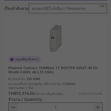
งานภาคอุตสาหกรรม ระบบเครือข่ายจึงต้องมีความ
เสถียร ปลอดภัย และพร้อมใช้งานตลอดเวลา “เราเตอร์
เรียงลำดับตาม
คุณสมบัติใกล้เคียง / Relevance
อินเทอร์เน็ต (Internet Router)” ที่ใช้งานในโรงงานจึง
ไม่สามารถเป็นแบบเดียวกับที่ใช้ในบ้านได้ เพราะสภาพ
แวดล้อมที่ต่างกัน ความต้องการที่เฉพาะทาง และ
ความสำคัญของข้อมูลที่ไหลเวียนในระบบต้องการ
อุปกรณ์ที่เชื่อถือได้ในระดับอุตสาหกรรม
เราเตอร์อินเทอร์เน็ตคืออะไร
?
หมดสต็อกชั่วคราว
Phoenix Contact 150Mbps TC ROUTER 4202T-4G EU
เราเตอร์อินเทอร์เน็ต หรือโมเด็มเราเตอร์ คืออุปกรณ์
WLAN 2 WiFi, 4G LTE 5GHz
เครือข่ายที่ช่วยให้เครื่องมือภายในอาคารสามารถ
RS Stock No.
255-9489
เชื่อมต่อกับอินเทอร์เน็ตได้ โดยโมเด็มเราเตอร์จะรวม
หมายเลขชิ้นส่วนของผู้ผลิต / Mfr. Part No.
1234354
ยอดรวมย่อย (1 ชิ้น)
ฟังก์ชันของโมเด็มและเราเตอร์ไว้ในอุปกรณ์เดียวกัน
THB55,974.56
(ไม่รวมภาษีมูลค่าเพิ่ม)
THB55,974.56/ชิ้น
โมเด็มทำหน้าที่รับบริการอินเทอร์เน็ตจากผู้ให้บริการ
จำนวน / Quantity
เข้ามายังบ้านหรือสำนักงาน จากนั้นข้อมูลจะถูกส่งต่อ
ไปยังเราเตอร์ ซึ่งจะกระจายสัญญาณอินเทอร์เน็ตให้แก่