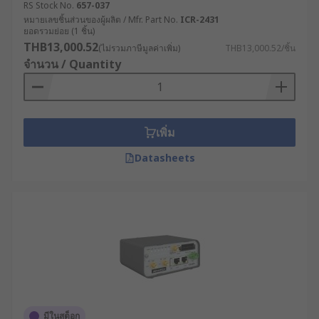
RS Stock No.
657-037
Execution System) ทำให้สามารถติดตามและ
หมายเลขชิ้นส่วนของผู้ผลิต / Mfr. Part No.
ICR-2431
ควบคุมกระบวนการผลิตได้แบบเรียลไทม์ แม้ใน
ยอดรวมย่อย (1 ชิ้น)
จุดที่การเดินสายเคเบิลทำได้ยาก
THB13,000.52
(ไม่รวมภาษีมูลค่าเพิ่ม)
THB13,000.52/ชิ้น
จำนวน / Quantity
พลังงานและสาธารณูปโภค : บริษัทผลิตไฟฟ้าใช้
เราเตอร์ความเร็วสูงที่มีระบบ Dual SIM เพื่อ
เชื่อมต่อกับกังหันลมที่ตั้งอยู่ในพื้นที่ห่างไกล ช่วย
ให้วิศวกรสามารถตรวจสอบประสิทธิภาพการ
เพิ่ม
ทำงานและทำการบำรุงรักษาเชิงป้องกันได้โดย
ไม่ต้องเดินทางไปยังสถานที่จริง
Datasheets
ขนส่งและโลจิสติกส์ : บริษัทขนส่งติดตั้งเราเตอร์
5G ในรถบรรทุกเพื่อติดตามตำแหน่ง, สภาพการ
จราจร และสถานะสินค้าแบบเรียลไทม์ ช่วยเพิ่ม
ประสิทธิภาพในการจัดเส้นทางและลดเวลาใน
การขนส่ง
เกษตรกรรมสมัยใหม่ : ฟาร์มอัจฉริยะใช้เราเตอร์
กระจายสัญญาณ WiFi เพื่อเชื่อมต่อกับเซ็นเซอร์ที่
ติดตามความชื้นในดิน อุณหภูมิ และระดับน้ำ
ทำให้สามารถควบคุมระบบชลประทานและการ
มีในสต็อก