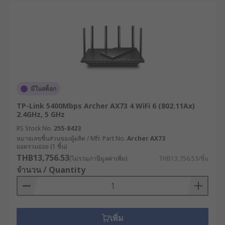
รองรับโปรโตคอล VPN หลากหลาย เช่น IPsec,
OpenVPN, PPTP ช่วยสร้างการเชื่อมต่อที่
ปลอดภัยระหว่างสาขาหรือกับสำนักงานใหญ่
เราเตอร์ SD-WAN : ใช้เทคโนโลยี Software-
Defined WAN ในการบริหารจัดการแบนด์วิดท์
อย่างชาญฉลาด เลือกเส้นทางการส่งข้อมูลตาม
ลักษณะของแอปพลิเคชันและสภาพเครือข่ายใน
มีในสต็อก
แต่ละขณะ
TP-Link 5400Mbps Archer AX73 4 WiFi 6 (802.11Ax)
2.4GHz, 5 GHz
เราเตอร์ Edge Computing : นอกจากทำหน้าที่
เป็นเราเตอร์ WiFi แล้ว ยังมีความสามารถในการ
RS Stock No.
255-8423
หมายเลขชิ้นส่วนของผู้ผลิต / Mfr. Part No.
ประมวลผลข้อมูล ณ จุดที่เกิดข้อมูล (Edge) ลด
Archer AX73
ยอดรวมย่อย (1 ชิ้น)
การส่งข้อมูลไปยังศูนย์ข้อมูลกลาง เหมาะสำหรับ
THB13,756.53
(ไม่รวมภาษีมูลค่าเพิ่ม)
THB13,756.53/ชิ้น
ระบบ IoT ที่ต้องการการตอบสนองแบบเรียลไทม์
จำนวน / Quantity
เราเตอร์ PoE (Power over Ethernet ): สามารถ
จ่ายไฟผ่านสายแลนให้แก่อุปกรณ์ปลายทาง เช่น
กล้อง IP, จุดกระจายสัญญาณไร้สาย หรือ
โทรศัพท์ VoIP ช่วยลดความซับซ้อนในการเดิน
เพิ่ม