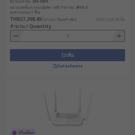
RS Stock No.
255-0051
สำหรับเราเตอร์เกรดอุตสาหกรรม ระบบการทำงานได้
หมายเลขชิ้นส่วนของผู้ผลิต / Mfr. Part No.
M15-3
ยอดรวมย่อย (1 ชิ้น)
รับการพัฒนาให้มีความซับซ้อนมากขึ้น โดยรองรับ
THB27,208.45
(ไม่รวมภาษีมูลค่าเพิ่ม)
THB27,208.45/ชิ้น
เทคโนโลยีการเชื่อมต่อที่หลากหลาย เช่น
จำนวน / Quantity
การเชื่อมต่อแบบ Dual WAN สำหรับความเสถียร
ในการเชื่อมต่อ
ระบบ Failover ที่สามารถสลับไปใช้ช่องทางการ
เพิ่ม
เชื่อมต่อสำรองได้โดยอัตโนมัติเมื่อเส้นทางหลักมี
ปัญหา
Datasheets
เทคโนโลยี SD-WAN ที่ช่วยบริหารจัดการแบนด์
วิดท์อย่างชาญฉลาด
ระบบความปลอดภัยแบบ Deep Packet
Inspection ที่ตรวจสอบเนื้อหาของข้อมูล เพื่อ
ป้องกันภัยคุกคามทางไซเบอร์
ประโยชน์ของเราเตอร์
อินเทอร์เน็ตที่ผู้ประกอบการ
มีในสต็อก