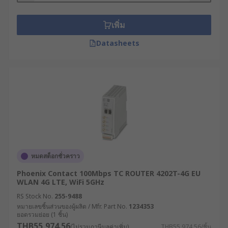
อุปกรณ์ WiFi ต่าง ๆ เช่น แล็ปท็อปหรือสมาร์ตโฟน การ
เชื่อมต่ออินเทอร์เน็ตนี้ประกอบด้วยข้อมูลแพ็กเก็ต เช่น
เพิ่ม
อีเมลหรือหน้าเว็บไซต์ ซึ่งมี IP Address ระบุปลายทาง
ของข้อมูลให้เราเตอร์ทราบ
Datasheets
นอกจากการกระจายสัญญาณแล้ว โมเด็มเราเตอร์ยัง
มีหน้าที่ในการกำหนด IP Address ให้แก่อุปกรณ์
ภายในเครือข่าย, วางเส้นทางของข้อมูล, ควบคุมความ
ปลอดภัยของระบบด้วย Firewall หรือ VPN และแบ่ง
เครือข่ายย่อย (Segmenting) เพื่อเพิ่มความปลอดภัย
และประสิทธิภาพ
สำหรับเราเตอร์ในบ้านหรือสำนักงานขนาดเล็กนั้น มัก
หมดสต็อกชั่วคราว
ใช้เพียงเพื่อส่งต่อ IP แพ็กเก็ตระหว่างคอมพิวเตอร์กับ
อินเทอร์เน็ต แต่ในธุรกิจขนาดใหญ่จะต้องใช้เราเตอร์
Phoenix Contact 100Mbps TC ROUTER 4202T-4G EU
ระดับองค์กรที่มีความสามารถมากกว่า เพื่อส่งข้อมูลไป
WLAN 4G LTE, WiFi 5GHz
ในพื้นที่กว้างหรือ WAN (Wide Area Network) ซึ่ง
RS Stock No.
255-9488
ข้อมูลอาจต้องผ่านเราเตอร์หลายตัวก่อนถึงปลายทาง
หมายเลขชิ้นส่วนของผู้ผลิต / Mfr. Part No.
1234353
ยอดรวมย่อย (1 ชิ้น)
IP สุดท้าย
THB55,974.56
(ไม่รวมภาษีมูลค่าเพิ่ม)
THB55,974.56/ชิ้น