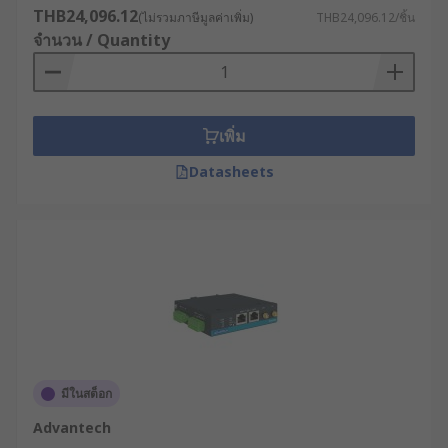
THB24,096.12
พิจารณาว่าเราเตอร์มีระบบบริหารจัดการที่ใช้
(ไม่รวมภาษีมูลค่าเพิ่ม)
THB24,096.12/ชิ้น
จำนวน / Quantity
งานง่ายหรือไม่ สามารถจัดการผ่านเว็บอินเท
อร์เฟซหรือซอฟต์แวร์จัดการแบบรวมศูนย์ได้หรือ
ไม่
ประเมินความคุ้มค่าในระยะยาว : นอกจากราคา
เพิ่ม
ซื้อแล้ว ควรพิจารณาต้นทุนการใช้งานตลอดอายุ
การใช้งาน (TCO) ซึ่งรวมถึงค่าบำรุงรักษา, การ
Datasheets
อัพเกรดซอฟต์แวร์ และการสนับสนุนทางเทคนิค
ตัวอย่างการใช้เราเตอร์
อินเทอร์เน็ตในอุตสาหกรรม
ต่าง ๆ
อุตสาหกรรมการผลิต : โรงงานผลิตชิ้นส่วนยาน
ยนต์ชั้นนำใช้เราเตอร์ 4G พร้อมระบบ VPN เพื่อ
มีในสต็อก
เชื่อมต่อเครื่องจักร CNC และหุ่นยนต์
Advantech
อุตสาหกรรมเข้ากับระบบ MES (Manufacturing