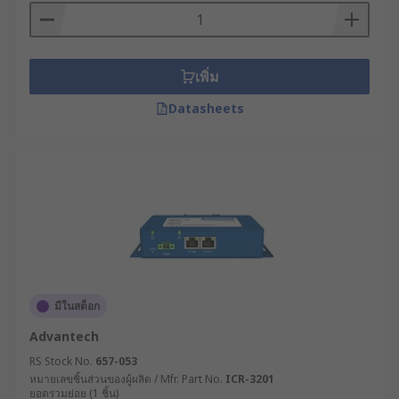
วิเคราะห์ความต้องการด้านการเชื่อมต่อ :
ประเมินว่าต้องการเชื่อมต่อผ่านช่องทางใดบ้าง
เช่น อีเทอร์เน็ต, 4G/5G, Wi-Fi หรือเทคโนโลยีอื่น
ๆ และต้องการระบบสำรองหรือไม่
เพิ่ม
กำหนดความต้องการด้านแบนด์วิดท์ : คำนวณ
Datasheets
ปริมาณข้อมูลที่จะถูกส่งผ่านอุปกรณ์เครือข่าย
โมเด็ม และจำนวนอุปกรณ์ที่จะเชื่อมต่อ เพื่อให้
แน่ใจว่าเราเตอร์มีประสิทธิภาพเพียงพอ
พิจารณาฟีเจอร์ด้านความปลอดภัย : ตรวจสอบว่า
เราเตอร์ไร้สายมีระบบความปลอดภัยที่จำเป็น
เช่น VPN, Firewall, การเข้ารหัสข้อมูล หรือ
ระบบตรวจจับและป้องกันการบุกรุก
ตรวจสอบการรองรับโปรโตคอลเฉพาะทาง : หาก
ระบบของคุณใช้โปรโตคอลเฉพาะทาง
มีในสต็อก
อุตสาหกรรม เช่น Modbus, Profinet หรือ OPC
Advantech
UA ควรเลือกโมเด็ม WiFi ที่รองรับหรือสามารถ
RS Stock No.
657-053
ปรับแต่งให้ทำงานร่วมกันได้
หมายเลขชิ้นส่วนของผู้ผลิต / Mfr. Part No.
ICR-3201
คำนึงถึงความง่ายในการบริหารจัดการ :
ยอดรวมย่อย (1 ชิ้น)