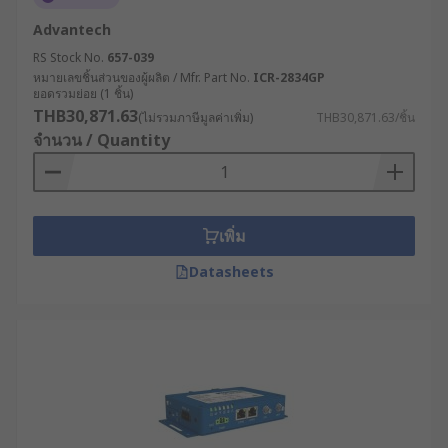
จัดการฟาร์มได้อย่างแม่นยำ ช่วยประหยัด
Advantech
ทรัพยากรและเพิ่มผลผลิต
RS Stock No.
657-039
หมายเลขชิ้นส่วนของผู้ผลิต / Mfr. Part No.
ICR-2834GP
RS จำหน่ายเราเตอร์
ยอดรวมย่อย (1 ชิ้น)
THB30,871.63
อินเทอร์เน็ตคุณภาพสูง ตอบ
(ไม่รวมภาษีมูลค่าเพิ่ม)
THB30,871.63/ชิ้น
จำนวน / Quantity
โจทย์อุตสาหกรรม
RS ผู้นำด้านโซลูชันอุตสาหกรรมและอิเล็กทรอนิกส์
เพิ่ม
เราคัดสรรเราเตอร์อินเทอร์เน็ตจากแบรนด์ชั้นนำที่ได้
มาตรฐานมาให้เลือกซื้ออย่างสะดวก เช่น RS PRO,
Datasheets
Helmholz GmbH & Co. KG, Phoenix Contact และอีก
มากมาย มีเราเตอร์ทั้งราคาส่งและปลีก ครอบคลุมทุก
ความต้องการของผู้ประกอบการ เลือกซื้อสินค้าได้
สะดวกตลอด 24 ชม. บนเว็บไซต์ของเรา พร้อมบริการ
จัดส่งทั่วประเทศไทย หรือปรึกษาผู้เชี่ยวชาญด้าน
ผลิตภัณฑ์ของเราเพื่อเลือกอุปกรณ์ให้เหมาะกับการใช้
งานในอุตสาหกรรมของคุณได้เลย