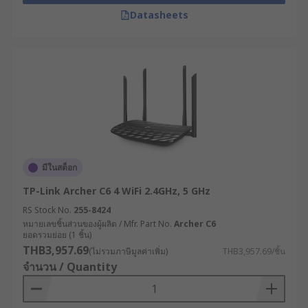
สายไฟ
Datasheets
เราเตอร์ทางรถไฟ (Railway Router) : ออกแบบ
เฉพาะสำหรับระบบขนส่งทางราง รองรับ
มาตรฐาน EN 50155 ทนต่อการสั่นสะเทือนสูง
และมีระบบจัดการการเชื่อมต่อที่รองรับการ
เคลื่อนที่ความเร็วสูง
คู่มือการเลือกเราเตอร์
อินเทอร์เน็ตให้เหมาะกับ
ความต้องการ
มีในสต็อก
TP-Link Archer C6 4 WiFi 2.4GHz, 5 GHz
พื้นที่ครอบคลุม : ตรวจสอบให้แน่ใจว่าเราเตอร์
RS Stock No.
255-8424
หมายเลขชิ้นส่วนของผู้ผลิต / Mfr. Part No.
Archer C6
สามารถกระจายสัญญาณได้ครอบคลุมพื้นที่อยู่
ยอดรวมย่อย (1 ชิ้น)
อาศัยหรือพื้นที่ทำงานของคุณอย่างเพียงพอ เพื่อ
THB3,957.69
(ไม่รวมภาษีมูลค่าเพิ่ม)
THB3,957.69/ชิ้น
ให้การใช้งาน WiFi เป็นไปอย่างมีประสิทธิภาพ
จำนวน / Quantity
ความเร็วที่รองรับ : ตรวจสอบว่าเราเตอร์
อินเทอร์เน็ตสามารถรองรับความเร็วของบริการ