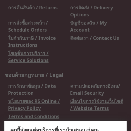
การคืนสินค้า / Returns
การจัดส่ง / Delivery
Options
การสั่งซื้อล่วงหน้า /
บัญชีของฉัน / My
Schedule Orders
Account
ใบกำกับภาษี / Invoice
ติดต่อเรา / Contact Us
Instructions
โซลูชั่นการบริการ /
Service Solutions
ชอบด้วยกฎหมาย / Legal
การรักษาข้อมูล / Data
ความปลอดภัยทางอีเมล/
Protection
Email Security
นโยบายของ RS Online /
เงื่อนไขการใช้งานเว็บไซต์
Privacy Policy
/ Website Terms
Terms and Conditions
of Sale
คุกกี้ส่งผลต่อบริการที่เรานำเสนอแก่คุณ