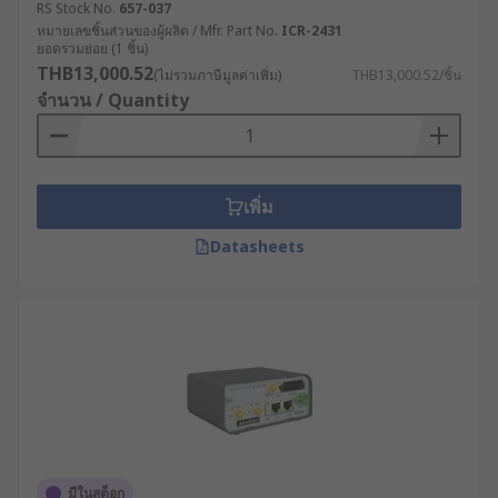
RS Stock No.
657-037
Execution System) ทำให้สามารถติดตามและ
หมายเลขชิ้นส่วนของผู้ผลิต / Mfr. Part No.
ICR-2431
ควบคุมกระบวนการผลิตได้แบบเรียลไทม์ แม้ใน
ยอดรวมย่อย (1 ชิ้น)
จุดที่การเดินสายเคเบิลทำได้ยาก
THB13,000.52
(ไม่รวมภาษีมูลค่าเพิ่ม)
THB13,000.52/ชิ้น
จำนวน / Quantity
พลังงานและสาธารณูปโภค : บริษัทผลิตไฟฟ้าใช้
เราเตอร์ความเร็วสูงที่มีระบบ Dual SIM เพื่อ
เชื่อมต่อกับกังหันลมที่ตั้งอยู่ในพื้นที่ห่างไกล ช่วย
ให้วิศวกรสามารถตรวจสอบประสิทธิภาพการ
เพิ่ม
ทำงานและทำการบำรุงรักษาเชิงป้องกันได้โดย
ไม่ต้องเดินทางไปยังสถานที่จริง
Datasheets
ขนส่งและโลจิสติกส์ : บริษัทขนส่งติดตั้งเราเตอร์
5G ในรถบรรทุกเพื่อติดตามตำแหน่ง, สภาพการ
จราจร และสถานะสินค้าแบบเรียลไทม์ ช่วยเพิ่ม
ประสิทธิภาพในการจัดเส้นทางและลดเวลาใน
การขนส่ง
เกษตรกรรมสมัยใหม่ : ฟาร์มอัจฉริยะใช้เราเตอร์
กระจายสัญญาณ WiFi เพื่อเชื่อมต่อกับเซ็นเซอร์ที่
ติดตามความชื้นในดิน อุณหภูมิ และระดับน้ำ
ทำให้สามารถควบคุมระบบชลประทานและการ
มีในสต็อก