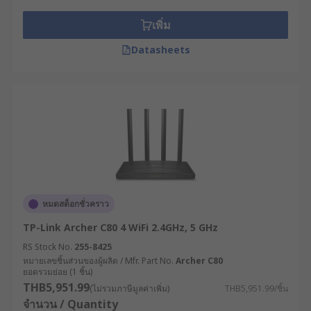
อินเทอร์เน็ตที่ใช้งาน ไม่ว่าจะเป็น 3G, 4G หรือ
5G เพื่อหลีกเลี่ยงปัญหาความล่าช้าหรือการเชื่อม
เพิ่ม
ต่อที่ไม่เสถียร
Datasheets
จำนวนอุปกรณ์ที่เชื่อมต่อ : พิจารณาจำนวน
อุปกรณ์ที่ต้องเชื่อมต่อพร้อมกัน เพื่อให้แน่ใจว่า
เราเตอร์สามารถจัดการกับปริมาณการใช้งานได้
โดยไม่เกิดปัญหา
คุณสมบัติด้านความปลอดภัย : เลือกเราเตอร์
กระจายสัญญาณ WiFi ที่มีระบบรักษาความ
ปลอดภัยที่แข็งแรง เช่น การเข้ารหัสแบบ WEP
หรือ WPA เพื่อปกป้องเครือข่ายของคุณจากการ
ถูกบุกรุก
หมดสต็อกชั่วคราว
ประเมินสภาพแวดล้อมการใช้งาน : พิจารณาว่า
TP-Link Archer C80 4 WiFi 2.4GHz, 5 GHz
เราเตอร์จะถูกติดตั้งในสภาพแวดล้อมแบบใด มี
RS Stock No.
255-8425
ความเสี่ยงต่อความร้อน ความชื้น ฝุ่น หรือการ
หมายเลขชิ้นส่วนของผู้ผลิต / Mfr. Part No.
Archer C80
ยอดรวมย่อย (1 ชิ้น)
สั่นสะเทือนหรือไม่ เพื่อเลือกเราเตอร์ที่มีระดับ
THB5,951.99
การป้องกัน (IP Rating) ที่เหมาะสม
(ไม่รวมภาษีมูลค่าเพิ่ม)
THB5,951.99/ชิ้น
จำนวน / Quantity