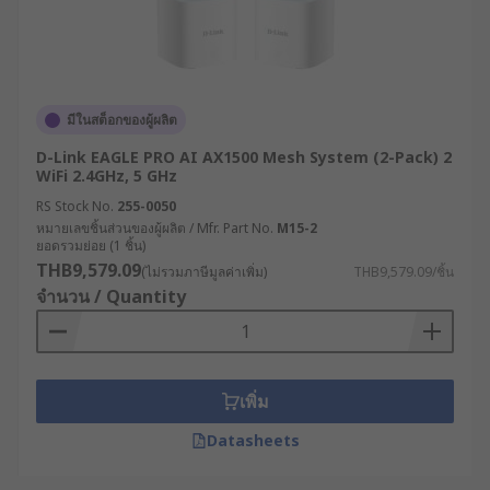
เราเตอร์อินเทอร์เน็ตมีกี่
ประเภท ?
เราเตอร์ไร้สายสำหรับอุตสาหกรรมมีหลากหลาย
มีในสต็อกของผู้ผลิต
ประเภทที่ออกแบบมาเพื่อตอบสนองความต้องการ
D-Link EAGLE PRO AI AX1500 Mesh System (2-Pack) 2
เฉพาะทางที่แตกต่างกัน
WiFi 2.4GHz, 5 GHz
เราเตอร์เซลลูลาร์ (Cellular Router) : เราเตอร์
RS Stock No.
255-0050
หมายเลขชิ้นส่วนของผู้ผลิต / Mfr. Part No.
M15-2
ประเภทนี้ใช้เครือข่าย 4G/5G ในการเชื่อมต่อ
ยอดรวมย่อย (1 ชิ้น)
อินเทอร์เน็ต เหมาะสำหรับพื้นที่ห่างไกลหรือที่
THB9,579.09
(ไม่รวมภาษีมูลค่าเพิ่ม)
THB9,579.09/ชิ้น
ไม่มีโครงสร้างพื้นฐานด้านการสื่อสารแบบใช้
จำนวน / Quantity
สาย หรือต้องการความยืดหยุ่นในการติดตั้ง
เราเตอร์แบบ Dual SIM : เราเตอร์ WiFi แบบที่มา
พร้อมช่องใส่ซิมการ์ด 2 ช่อง สามารถสลับการ
เชื่อมต่อระหว่างผู้ให้บริการได้โดยอัตโนมัติเมื่อ
เพิ่ม
เครือข่ายหลักมีปัญหา เพิ่มความเสถียรในการ
Datasheets
เชื่อมต่อ
เราเตอร์ VPN : มีฟังก์ชัน VPN แบบครบวงจร