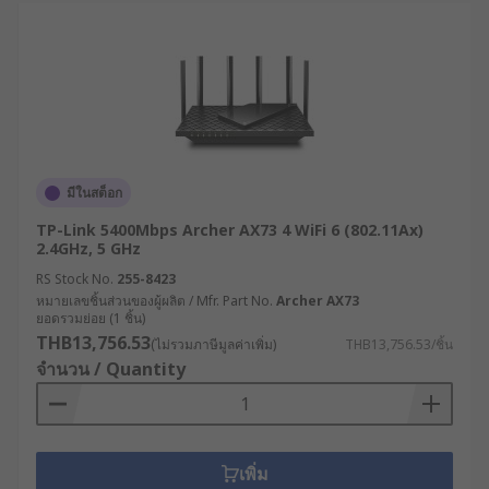
รองรับโปรโตคอล VPN หลากหลาย เช่น IPsec,
OpenVPN, PPTP ช่วยสร้างการเชื่อมต่อที่
ปลอดภัยระหว่างสาขาหรือกับสำนักงานใหญ่
เราเตอร์ SD-WAN : ใช้เทคโนโลยี Software-
Defined WAN ในการบริหารจัดการแบนด์วิดท์
อย่างชาญฉลาด เลือกเส้นทางการส่งข้อมูลตาม
ลักษณะของแอปพลิเคชันและสภาพเครือข่ายใน
มีในสต็อก
แต่ละขณะ
TP-Link 5400Mbps Archer AX73 4 WiFi 6 (802.11Ax)
2.4GHz, 5 GHz
เราเตอร์ Edge Computing : นอกจากทำหน้าที่
เป็นเราเตอร์ WiFi แล้ว ยังมีความสามารถในการ
RS Stock No.
255-8423
หมายเลขชิ้นส่วนของผู้ผลิต / Mfr. Part No.
ประมวลผลข้อมูล ณ จุดที่เกิดข้อมูล (Edge) ลด
Archer AX73
ยอดรวมย่อย (1 ชิ้น)
การส่งข้อมูลไปยังศูนย์ข้อมูลกลาง เหมาะสำหรับ
THB13,756.53
(ไม่รวมภาษีมูลค่าเพิ่ม)
THB13,756.53/ชิ้น
ระบบ IoT ที่ต้องการการตอบสนองแบบเรียลไทม์
จำนวน / Quantity
เราเตอร์ PoE (Power over Ethernet ): สามารถ
จ่ายไฟผ่านสายแลนให้แก่อุปกรณ์ปลายทาง เช่น
กล้อง IP, จุดกระจายสัญญาณไร้สาย หรือ
โทรศัพท์ VoIP ช่วยลดความซับซ้อนในการเดิน
เพิ่ม