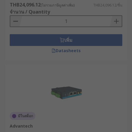
THB24,096.12
พิจารณาว่าเราเตอร์มีระบบบริหารจัดการที่ใช้
(ไม่รวมภาษีมูลค่าเพิ่ม)
THB24,096.12/ชิ้น
จำนวน / Quantity
งานง่ายหรือไม่ สามารถจัดการผ่านเว็บอินเท
อร์เฟซหรือซอฟต์แวร์จัดการแบบรวมศูนย์ได้หรือ
ไม่
ประเมินความคุ้มค่าในระยะยาว : นอกจากราคา
เพิ่ม
ซื้อแล้ว ควรพิจารณาต้นทุนการใช้งานตลอดอายุ
การใช้งาน (TCO) ซึ่งรวมถึงค่าบำรุงรักษา, การ
Datasheets
อัพเกรดซอฟต์แวร์ และการสนับสนุนทางเทคนิค
ตัวอย่างการใช้เราเตอร์
อินเทอร์เน็ตในอุตสาหกรรม
ต่าง ๆ
อุตสาหกรรมการผลิต : โรงงานผลิตชิ้นส่วนยาน
ยนต์ชั้นนำใช้เราเตอร์ 4G พร้อมระบบ VPN เพื่อ
มีในสต็อก
เชื่อมต่อเครื่องจักร CNC และหุ่นยนต์
Advantech
อุตสาหกรรมเข้ากับระบบ MES (Manufacturing