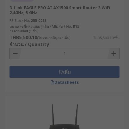
ควรรู้
D-Link EAGLE PRO AI AX1500 Smart Router 3 WiFi
2.4GHz, 5 GHz
RS Stock No.
255-0053
การลงทุนในโมเด็ม WiFi คุณภาพสูงสำหรับ
หมายเลขชิ้นส่วนของผู้ผลิต / Mfr. Part No.
R15
อุตสาหกรรม นำมาซึ่งประโยชน์มากมายที่ส่งผล
ยอดรวมย่อย (1 ชิ้น)
โดยตรงต่อประสิทธิภาพการดำเนินงานและความ
THB5,500.10
(ไม่รวมภาษีมูลค่าเพิ่ม)
THB5,500.10/ชิ้น
สามารถในการแข่งขันของธุรกิจ เช่น
จำนวน / Quantity
เพิ่มเสถียรภาพการเชื่อมต่อ : ลดการหยุดชะงัก
ของระบบที่อาจนำไปสู่ความเสียหายทางธุรกิจ
โดยเฉพาะในกระบวนการผลิตต่อเนื่องหากการ
เพิ่ม
ขาดการเชื่อมต่อแม้เพียงไม่กี่นาทีอาจส่งผลให้
Datasheets
เกิดความเสียหายมหาศาล
ยกระดับความปลอดภัยทางไซเบอร์ : ป้องกันการ
โจมตีทางไซเบอร์ที่มีเป้าหมายเป็นระบบ
อุตสาหกรรม ซึ่งมีแนวโน้มเพิ่มสูงขึ้นอย่างต่อ
เนื่อง ช่วยปกป้องทรัพย์สินทางปัญญาและข้อมูล
สำคัญ