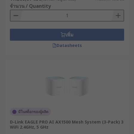
หลักการทำงานของเราเตอร์
จำนวน / Quantity
อินเทอร์เน็ต
เพิ่ม
เราเตอร์กระจายสัญญาณ WiFi ทำงานด้วยหลักการ
สำคัญที่เรียกว่า "การค้นหาเส้นทาง" (Routing) ซึ่ง
Datasheets
เป็นกระบวนการตัดสินใจเลือกเส้นทางที่เหมาะสมที่สุด
สำหรับการส่งข้อมูลจากต้นทางไปยังปลายทาง โดย
อาศัยโปรโตคอลการค้นหาเส้นทางต่าง ๆ เช่น OSPF,
BGP หรือ RIP
เมื่อข้อมูล (Data Packet) เข้ามาที่โมเด็ม เราเตอร์จะ
ทำการตรวจสอบที่อยู่ IP ปลายทาง จากนั้นจะตรวจสอบ
ตารางเส้นทาง (Routing Table) ที่บันทึกไว้ เพื่อระบุว่า
ควรส่งข้อมูลนี้ออกไปทางไหน ทั้งนี้ เราเตอร์จะ
มีในสต็อกของผู้ผลิต
พิจารณาปัจจัยต่าง ๆ เช่น จำนวนเครือข่ายที่ต้องผ่าน
(Hop Count) ความเร็วของเส้นทาง หรือสถานะของ
D-Link EAGLE PRO AI AX1500 Mesh System (3-Pack) 3
เส้นทางนั้น ๆ ว่ายังทำงานได้ดีหรือไม่
WiFi 2.4GHz, 5 GHz