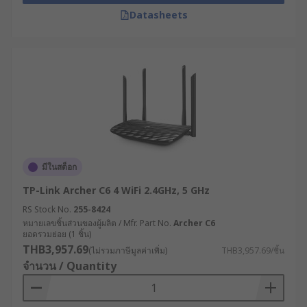
สายไฟ
Datasheets
เราเตอร์ทางรถไฟ (Railway Router) : ออกแบบ
เฉพาะสำหรับระบบขนส่งทางราง รองรับ
มาตรฐาน EN 50155 ทนต่อการสั่นสะเทือนสูง
และมีระบบจัดการการเชื่อมต่อที่รองรับการ
เคลื่อนที่ความเร็วสูง
คู่มือการเลือกเราเตอร์
อินเทอร์เน็ตให้เหมาะกับ
ความต้องการ
มีในสต็อก
TP-Link Archer C6 4 WiFi 2.4GHz, 5 GHz
พื้นที่ครอบคลุม : ตรวจสอบให้แน่ใจว่าเราเตอร์
RS Stock No.
255-8424
หมายเลขชิ้นส่วนของผู้ผลิต / Mfr. Part No.
Archer C6
สามารถกระจายสัญญาณได้ครอบคลุมพื้นที่อยู่
ยอดรวมย่อย (1 ชิ้น)
อาศัยหรือพื้นที่ทำงานของคุณอย่างเพียงพอ เพื่อ
THB3,957.69
(ไม่รวมภาษีมูลค่าเพิ่ม)
THB3,957.69/ชิ้น
ให้การใช้งาน WiFi เป็นไปอย่างมีประสิทธิภาพ
จำนวน / Quantity
ความเร็วที่รองรับ : ตรวจสอบว่าเราเตอร์
อินเทอร์เน็ตสามารถรองรับความเร็วของบริการ