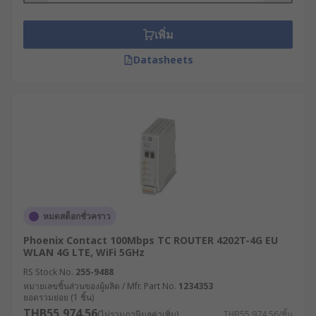
อุปกรณ์ WiFi ต่าง ๆ เช่น แล็ปท็อปหรือสมาร์ตโฟน การ
เชื่อมต่ออินเทอร์เน็ตนี้ประกอบด้วยข้อมูลแพ็กเก็ต เช่น
เพิ่ม
อีเมลหรือหน้าเว็บไซต์ ซึ่งมี IP Address ระบุปลายทาง
ของข้อมูลให้เราเตอร์ทราบ
Datasheets
นอกจากการกระจายสัญญาณแล้ว โมเด็มเราเตอร์ยัง
มีหน้าที่ในการกำหนด IP Address ให้แก่อุปกรณ์
ภายในเครือข่าย, วางเส้นทางของข้อมูล, ควบคุมความ
ปลอดภัยของระบบด้วย Firewall หรือ VPN และแบ่ง
เครือข่ายย่อย (Segmenting) เพื่อเพิ่มความปลอดภัย
และประสิทธิภาพ
สำหรับเราเตอร์ในบ้านหรือสำนักงานขนาดเล็กนั้น มัก
หมดสต็อกชั่วคราว
ใช้เพียงเพื่อส่งต่อ IP แพ็กเก็ตระหว่างคอมพิวเตอร์กับ
อินเทอร์เน็ต แต่ในธุรกิจขนาดใหญ่จะต้องใช้เราเตอร์
Phoenix Contact 100Mbps TC ROUTER 4202T-4G EU
ระดับองค์กรที่มีความสามารถมากกว่า เพื่อส่งข้อมูลไป
WLAN 4G LTE, WiFi 5GHz
ในพื้นที่กว้างหรือ WAN (Wide Area Network) ซึ่ง
RS Stock No.
255-9488
ข้อมูลอาจต้องผ่านเราเตอร์หลายตัวก่อนถึงปลายทาง
หมายเลขชิ้นส่วนของผู้ผลิต / Mfr. Part No.
1234353
ยอดรวมย่อย (1 ชิ้น)
IP สุดท้าย
THB55,974.56
(ไม่รวมภาษีมูลค่าเพิ่ม)
THB55,974.56/ชิ้น