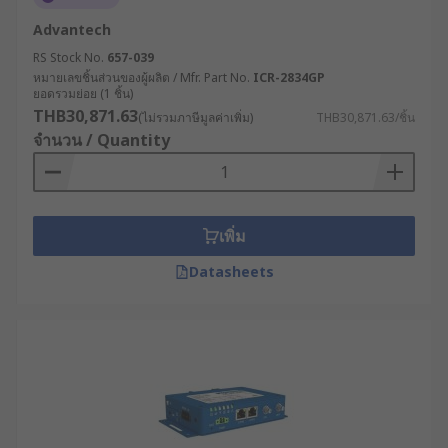
จัดการฟาร์มได้อย่างแม่นยำ ช่วยประหยัด
Advantech
ทรัพยากรและเพิ่มผลผลิต
RS Stock No.
657-039
หมายเลขชิ้นส่วนของผู้ผลิต / Mfr. Part No.
ICR-2834GP
RS จำหน่ายเราเตอร์
ยอดรวมย่อย (1 ชิ้น)
THB30,871.63
อินเทอร์เน็ตคุณภาพสูง ตอบ
(ไม่รวมภาษีมูลค่าเพิ่ม)
THB30,871.63/ชิ้น
จำนวน / Quantity
โจทย์อุตสาหกรรม
RS ผู้นำด้านโซลูชันอุตสาหกรรมและอิเล็กทรอนิกส์
เพิ่ม
เราคัดสรรเราเตอร์อินเทอร์เน็ตจากแบรนด์ชั้นนำที่ได้
มาตรฐานมาให้เลือกซื้ออย่างสะดวก เช่น RS PRO,
Datasheets
Helmholz GmbH & Co. KG, Phoenix Contact และอีก
มากมาย มีเราเตอร์ทั้งราคาส่งและปลีก ครอบคลุมทุก
ความต้องการของผู้ประกอบการ เลือกซื้อสินค้าได้
สะดวกตลอด 24 ชม. บนเว็บไซต์ของเรา พร้อมบริการ
จัดส่งทั่วประเทศไทย หรือปรึกษาผู้เชี่ยวชาญด้าน
ผลิตภัณฑ์ของเราเพื่อเลือกอุปกรณ์ให้เหมาะกับการใช้
งานในอุตสาหกรรมของคุณได้เลย