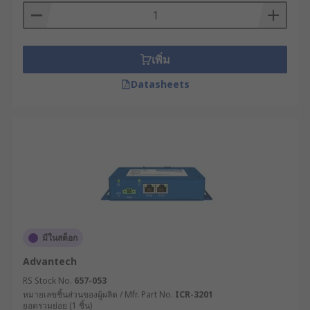
วิเคราะห์ความต้องการด้านการเชื่อมต่อ :
ประเมินว่าต้องการเชื่อมต่อผ่านช่องทางใดบ้าง
เช่น อีเทอร์เน็ต, 4G/5G, Wi-Fi หรือเทคโนโลยีอื่น
ๆ และต้องการระบบสำรองหรือไม่
เพิ่ม
กำหนดความต้องการด้านแบนด์วิดท์ : คำนวณ
Datasheets
ปริมาณข้อมูลที่จะถูกส่งผ่านอุปกรณ์เครือข่าย
โมเด็ม และจำนวนอุปกรณ์ที่จะเชื่อมต่อ เพื่อให้
แน่ใจว่าเราเตอร์มีประสิทธิภาพเพียงพอ
พิจารณาฟีเจอร์ด้านความปลอดภัย : ตรวจสอบว่า
เราเตอร์ไร้สายมีระบบความปลอดภัยที่จำเป็น
เช่น VPN, Firewall, การเข้ารหัสข้อมูล หรือ
ระบบตรวจจับและป้องกันการบุกรุก
ตรวจสอบการรองรับโปรโตคอลเฉพาะทาง : หาก
ระบบของคุณใช้โปรโตคอลเฉพาะทาง
มีในสต็อก
อุตสาหกรรม เช่น Modbus, Profinet หรือ OPC
Advantech
UA ควรเลือกโมเด็ม WiFi ที่รองรับหรือสามารถ
RS Stock No.
657-053
ปรับแต่งให้ทำงานร่วมกันได้
หมายเลขชิ้นส่วนของผู้ผลิต / Mfr. Part No.
ICR-3201
คำนึงถึงความง่ายในการบริหารจัดการ :
ยอดรวมย่อย (1 ชิ้น)