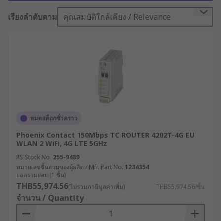
งานภาคอุตสาหกรรม ระบบเครือข่ายจึงต้องมีความ
เสถียร ปลอดภัย และพร้อมใช้งานตลอดเวลา “เราเตอร์
เรียงลำดับตาม
คุณสมบัติใกล้เคียง / Relevance
อินเทอร์เน็ต (Internet Router)” ที่ใช้งานในโรงงานจึง
ไม่สามารถเป็นแบบเดียวกับที่ใช้ในบ้านได้ เพราะสภาพ
แวดล้อมที่ต่างกัน ความต้องการที่เฉพาะทาง และ
ความสำคัญของข้อมูลที่ไหลเวียนในระบบต้องการ
อุปกรณ์ที่เชื่อถือได้ในระดับอุตสาหกรรม
เราเตอร์อินเทอร์เน็ตคืออะไร
?
หมดสต็อกชั่วคราว
Phoenix Contact 150Mbps TC ROUTER 4202T-4G EU
เราเตอร์อินเทอร์เน็ต หรือโมเด็มเราเตอร์ คืออุปกรณ์
WLAN 2 WiFi, 4G LTE 5GHz
เครือข่ายที่ช่วยให้เครื่องมือภายในอาคารสามารถ
RS Stock No.
255-9489
เชื่อมต่อกับอินเทอร์เน็ตได้ โดยโมเด็มเราเตอร์จะรวม
หมายเลขชิ้นส่วนของผู้ผลิต / Mfr. Part No.
1234354
ยอดรวมย่อย (1 ชิ้น)
ฟังก์ชันของโมเด็มและเราเตอร์ไว้ในอุปกรณ์เดียวกัน
THB55,974.56
(ไม่รวมภาษีมูลค่าเพิ่ม)
THB55,974.56/ชิ้น
โมเด็มทำหน้าที่รับบริการอินเทอร์เน็ตจากผู้ให้บริการ
จำนวน / Quantity
เข้ามายังบ้านหรือสำนักงาน จากนั้นข้อมูลจะถูกส่งต่อ
ไปยังเราเตอร์ ซึ่งจะกระจายสัญญาณอินเทอร์เน็ตให้แก่