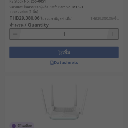
RS Stock No.
255-0051
สำหรับเราเตอร์เกรดอุตสาหกรรม ระบบการทำงานได้
หมายเลขชิ้นส่วนของผู้ผลิต / Mfr. Part No.
M15-3
ยอดรวมย่อย (1 ชิ้น)
รับการพัฒนาให้มีความซับซ้อนมากขึ้น โดยรองรับ
THB29,380.06
(ไม่รวมภาษีมูลค่าเพิ่ม)
THB29,380.06/ชิ้น
เทคโนโลยีการเชื่อมต่อที่หลากหลาย เช่น
จำนวน / Quantity
การเชื่อมต่อแบบ Dual WAN สำหรับความเสถียร
ในการเชื่อมต่อ
ระบบ Failover ที่สามารถสลับไปใช้ช่องทางการ
เพิ่ม
เชื่อมต่อสำรองได้โดยอัตโนมัติเมื่อเส้นทางหลักมี
ปัญหา
Datasheets
เทคโนโลยี SD-WAN ที่ช่วยบริหารจัดการแบนด์
วิดท์อย่างชาญฉลาด
ระบบความปลอดภัยแบบ Deep Packet
Inspection ที่ตรวจสอบเนื้อหาของข้อมูล เพื่อ
ป้องกันภัยคุกคามทางไซเบอร์
ประโยชน์ของเราเตอร์
อินเทอร์เน็ตที่ผู้ประกอบการ
มีในสต็อก