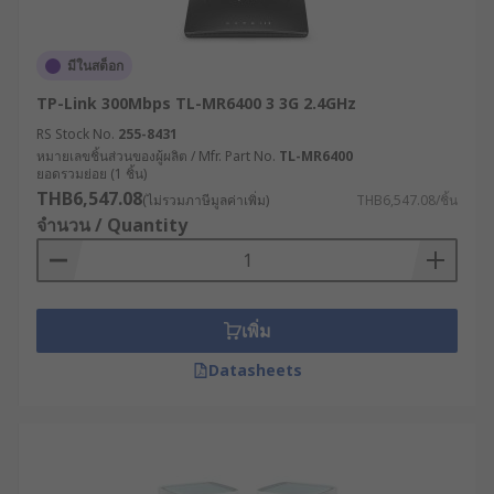
รองรับการขยายตัวของระบบ IoT : เชื่อมต่อกับ
อุปกรณ์และเซ็นเซอร์จำนวนมากในโรงงาน
อัจฉริยะ (Smart Factory) เพื่อเก็บข้อมูลและ
มีในสต็อก
ควบคุมการทำงานได้อย่างมีประสิทธิภาพ
TP-Link 300Mbps TL-MR6400 3 3G 2.4GHz
ลดค่าใช้จ่ายในระยะยาว : แม้จะมีต้นทุนเริ่มต้นที่
RS Stock No.
255-8431
สูงกว่า แต่ด้วยความทนทานและประสิทธิภาพที่
หมายเลขชิ้นส่วนของผู้ผลิต / Mfr. Part No.
TL-MR6400
เหนือกว่า จึงช่วยลดค่าใช้จ่ายในการบำรุงรักษา
ยอดรวมย่อย (1 ชิ้น)
และการเปลี่ยนอุปกรณ์ในระยะยาว
THB6,547.08
(ไม่รวมภาษีมูลค่าเพิ่ม)
THB6,547.08/ชิ้น
จำนวน / Quantity
สนับสนุนระบบควบคุมระยะไกล : เปิดโอกาสให้
วิศวกรและผู้เชี่ยวชาญสามารถเข้าถึงและ
ควบคุมระบบจากระยะไกลได้อย่างปลอดภัย ลด
ความจำเป็นในการเดินทางและเพิ่มความรวดเร็ว
เพิ่ม
ในการแก้ไขปัญหา
Datasheets
รองรับเทคโนโลยีอนาคต : พร้อมสำหรับการอัป
เกรดและรองรับเทคโนโลยีใหม่ ๆ เช่น 5G, Edge
Computing หรือ AI ที่จะเข้ามามีบทบาทสำคัญ
ในภาคอุตสาหกรรมมากขึ้นในอนาคต