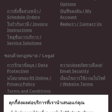
Options
การสั่งซื้อล่วงหน้า /
บัญชีของฉัน / My
Schedule Orders
Account
ใบกำกับภาษี / Invoice
ติดต่อเรา / Contact Us
Instructions
โซลูชั่นการบริการ /
Service Solutions
ชอบด้วยกฎหมาย / Legal
การรักษาข้อมูล / Data
ความปลอดภัยทางอีเมล/
Protection
Email Security
นโยบายของ RS Online /
เงื่อนไขการใช้งานเว็บไซต์
Privacy Policy
/ Website Terms
Terms and Conditions
of Sale
คุกกี้ส่งผลต่อบริการที่เรานำเสนอแก่คุณ
เกี่ยวกับ RS / About RS