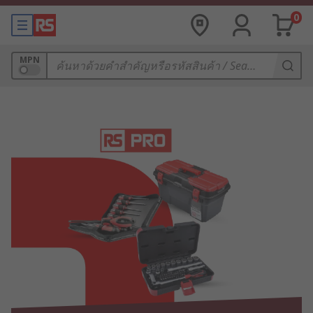
0
MPN