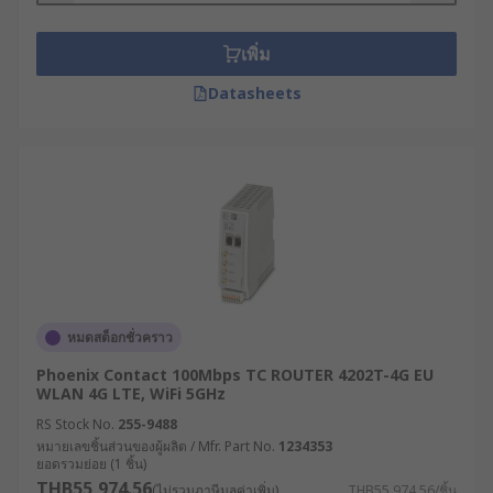
อุปกรณ์ WiFi ต่าง ๆ เช่น แล็ปท็อปหรือสมาร์ตโฟน การ
เชื่อมต่ออินเทอร์เน็ตนี้ประกอบด้วยข้อมูลแพ็กเก็ต เช่น
เพิ่ม
อีเมลหรือหน้าเว็บไซต์ ซึ่งมี IP Address ระบุปลายทาง
ของข้อมูลให้เราเตอร์ทราบ
Datasheets
นอกจากการกระจายสัญญาณแล้ว โมเด็มเราเตอร์ยัง
มีหน้าที่ในการกำหนด IP Address ให้แก่อุปกรณ์
ภายในเครือข่าย, วางเส้นทางของข้อมูล, ควบคุมความ
ปลอดภัยของระบบด้วย Firewall หรือ VPN และแบ่ง
เครือข่ายย่อย (Segmenting) เพื่อเพิ่มความปลอดภัย
และประสิทธิภาพ
สำหรับเราเตอร์ในบ้านหรือสำนักงานขนาดเล็กนั้น มัก
หมดสต็อกชั่วคราว
ใช้เพียงเพื่อส่งต่อ IP แพ็กเก็ตระหว่างคอมพิวเตอร์กับ
อินเทอร์เน็ต แต่ในธุรกิจขนาดใหญ่จะต้องใช้เราเตอร์
Phoenix Contact 100Mbps TC ROUTER 4202T-4G EU
ระดับองค์กรที่มีความสามารถมากกว่า เพื่อส่งข้อมูลไป
WLAN 4G LTE, WiFi 5GHz
ในพื้นที่กว้างหรือ WAN (Wide Area Network) ซึ่ง
RS Stock No.
255-9488
ข้อมูลอาจต้องผ่านเราเตอร์หลายตัวก่อนถึงปลายทาง
หมายเลขชิ้นส่วนของผู้ผลิต / Mfr. Part No.
1234353
ยอดรวมย่อย (1 ชิ้น)
IP สุดท้าย
THB55,974.56
(ไม่รวมภาษีมูลค่าเพิ่ม)
THB55,974.56/ชิ้น