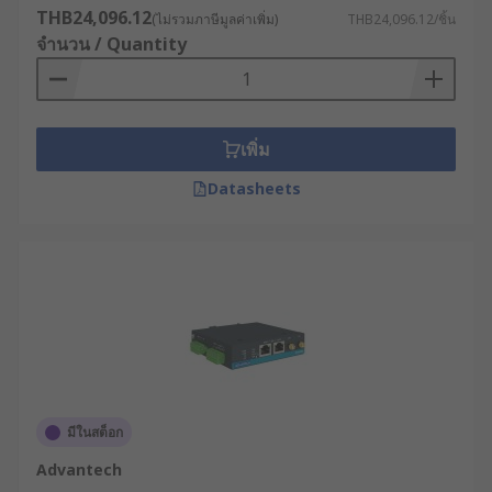
THB24,096.12
พิจารณาว่าเราเตอร์มีระบบบริหารจัดการที่ใช้
(ไม่รวมภาษีมูลค่าเพิ่ม)
THB24,096.12/ชิ้น
จำนวน / Quantity
งานง่ายหรือไม่ สามารถจัดการผ่านเว็บอินเท
อร์เฟซหรือซอฟต์แวร์จัดการแบบรวมศูนย์ได้หรือ
ไม่
ประเมินความคุ้มค่าในระยะยาว : นอกจากราคา
เพิ่ม
ซื้อแล้ว ควรพิจารณาต้นทุนการใช้งานตลอดอายุ
การใช้งาน (TCO) ซึ่งรวมถึงค่าบำรุงรักษา, การ
Datasheets
อัพเกรดซอฟต์แวร์ และการสนับสนุนทางเทคนิค
ตัวอย่างการใช้เราเตอร์
อินเทอร์เน็ตในอุตสาหกรรม
ต่าง ๆ
อุตสาหกรรมการผลิต : โรงงานผลิตชิ้นส่วนยาน
ยนต์ชั้นนำใช้เราเตอร์ 4G พร้อมระบบ VPN เพื่อ
มีในสต็อก
เชื่อมต่อเครื่องจักร CNC และหุ่นยนต์
Advantech
อุตสาหกรรมเข้ากับระบบ MES (Manufacturing