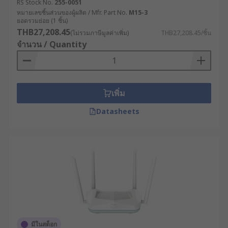
RS Stock No.
255-0051
สำหรับเราเตอร์เกรดอุตสาหกรรม ระบบการทำงานได้
หมายเลขชิ้นส่วนของผู้ผลิต / Mfr. Part No.
M15-3
ยอดรวมย่อย (1 ชิ้น)
รับการพัฒนาให้มีความซับซ้อนมากขึ้น โดยรองรับ
THB27,208.45
(ไม่รวมภาษีมูลค่าเพิ่ม)
THB27,208.45/ชิ้น
เทคโนโลยีการเชื่อมต่อที่หลากหลาย เช่น
จำนวน / Quantity
การเชื่อมต่อแบบ Dual WAN สำหรับความเสถียร
ในการเชื่อมต่อ
ระบบ Failover ที่สามารถสลับไปใช้ช่องทางการ
เพิ่ม
เชื่อมต่อสำรองได้โดยอัตโนมัติเมื่อเส้นทางหลักมี
ปัญหา
Datasheets
เทคโนโลยี SD-WAN ที่ช่วยบริหารจัดการแบนด์
วิดท์อย่างชาญฉลาด
ระบบความปลอดภัยแบบ Deep Packet
Inspection ที่ตรวจสอบเนื้อหาของข้อมูล เพื่อ
ป้องกันภัยคุกคามทางไซเบอร์
ประโยชน์ของเราเตอร์
อินเทอร์เน็ตที่ผู้ประกอบการ
มีในสต็อก