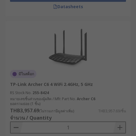
สายไฟ
Datasheets
เราเตอร์ทางรถไฟ (Railway Router) : ออกแบบ
เฉพาะสำหรับระบบขนส่งทางราง รองรับ
มาตรฐาน EN 50155 ทนต่อการสั่นสะเทือนสูง
และมีระบบจัดการการเชื่อมต่อที่รองรับการ
เคลื่อนที่ความเร็วสูง
คู่มือการเลือกเราเตอร์
อินเทอร์เน็ตให้เหมาะกับ
ความต้องการ
มีในสต็อก
TP-Link Archer C6 4 WiFi 2.4GHz, 5 GHz
พื้นที่ครอบคลุม : ตรวจสอบให้แน่ใจว่าเราเตอร์
RS Stock No.
255-8424
หมายเลขชิ้นส่วนของผู้ผลิต / Mfr. Part No.
Archer C6
สามารถกระจายสัญญาณได้ครอบคลุมพื้นที่อยู่
ยอดรวมย่อย (1 ชิ้น)
อาศัยหรือพื้นที่ทำงานของคุณอย่างเพียงพอ เพื่อ
THB3,957.69
(ไม่รวมภาษีมูลค่าเพิ่ม)
THB3,957.69/ชิ้น
ให้การใช้งาน WiFi เป็นไปอย่างมีประสิทธิภาพ
จำนวน / Quantity
ความเร็วที่รองรับ : ตรวจสอบว่าเราเตอร์
อินเทอร์เน็ตสามารถรองรับความเร็วของบริการ