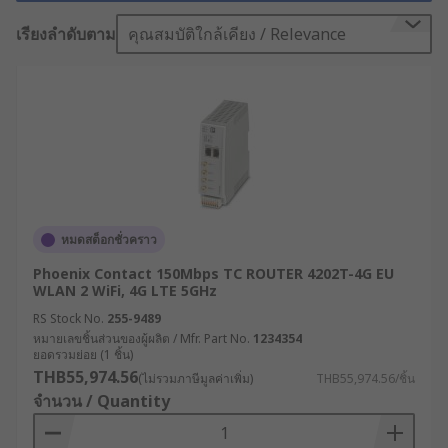
งานภาคอุตสาหกรรม ระบบเครือข่ายจึงต้องมีความ
เสถียร ปลอดภัย และพร้อมใช้งานตลอดเวลา “เราเตอร์
เรียงลำดับตาม
คุณสมบัติใกล้เคียง / Relevance
อินเทอร์เน็ต (Internet Router)” ที่ใช้งานในโรงงานจึง
ไม่สามารถเป็นแบบเดียวกับที่ใช้ในบ้านได้ เพราะสภาพ
แวดล้อมที่ต่างกัน ความต้องการที่เฉพาะทาง และ
ความสำคัญของข้อมูลที่ไหลเวียนในระบบต้องการ
อุปกรณ์ที่เชื่อถือได้ในระดับอุตสาหกรรม
เราเตอร์อินเทอร์เน็ตคืออะไร
?
หมดสต็อกชั่วคราว
Phoenix Contact 150Mbps TC ROUTER 4202T-4G EU
เราเตอร์อินเทอร์เน็ต หรือโมเด็มเราเตอร์ คืออุปกรณ์
WLAN 2 WiFi, 4G LTE 5GHz
เครือข่ายที่ช่วยให้เครื่องมือภายในอาคารสามารถ
RS Stock No.
255-9489
เชื่อมต่อกับอินเทอร์เน็ตได้ โดยโมเด็มเราเตอร์จะรวม
หมายเลขชิ้นส่วนของผู้ผลิต / Mfr. Part No.
1234354
ยอดรวมย่อย (1 ชิ้น)
ฟังก์ชันของโมเด็มและเราเตอร์ไว้ในอุปกรณ์เดียวกัน
THB55,974.56
(ไม่รวมภาษีมูลค่าเพิ่ม)
THB55,974.56/ชิ้น
โมเด็มทำหน้าที่รับบริการอินเทอร์เน็ตจากผู้ให้บริการ
จำนวน / Quantity
เข้ามายังบ้านหรือสำนักงาน จากนั้นข้อมูลจะถูกส่งต่อ
ไปยังเราเตอร์ ซึ่งจะกระจายสัญญาณอินเทอร์เน็ตให้แก่