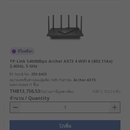
รองรับโปรโตคอล VPN หลากหลาย เช่น IPsec,
OpenVPN, PPTP ช่วยสร้างการเชื่อมต่อที่
ปลอดภัยระหว่างสาขาหรือกับสำนักงานใหญ่
เราเตอร์ SD-WAN : ใช้เทคโนโลยี Software-
Defined WAN ในการบริหารจัดการแบนด์วิดท์
อย่างชาญฉลาด เลือกเส้นทางการส่งข้อมูลตาม
ลักษณะของแอปพลิเคชันและสภาพเครือข่ายใน
มีในสต็อก
แต่ละขณะ
TP-Link 5400Mbps Archer AX73 4 WiFi 6 (802.11Ax)
2.4GHz, 5 GHz
เราเตอร์ Edge Computing : นอกจากทำหน้าที่
เป็นเราเตอร์ WiFi แล้ว ยังมีความสามารถในการ
RS Stock No.
255-8423
หมายเลขชิ้นส่วนของผู้ผลิต / Mfr. Part No.
ประมวลผลข้อมูล ณ จุดที่เกิดข้อมูล (Edge) ลด
Archer AX73
ยอดรวมย่อย (1 ชิ้น)
การส่งข้อมูลไปยังศูนย์ข้อมูลกลาง เหมาะสำหรับ
THB13,756.53
(ไม่รวมภาษีมูลค่าเพิ่ม)
THB13,756.53/ชิ้น
ระบบ IoT ที่ต้องการการตอบสนองแบบเรียลไทม์
จำนวน / Quantity
เราเตอร์ PoE (Power over Ethernet ): สามารถ
จ่ายไฟผ่านสายแลนให้แก่อุปกรณ์ปลายทาง เช่น
กล้อง IP, จุดกระจายสัญญาณไร้สาย หรือ
โทรศัพท์ VoIP ช่วยลดความซับซ้อนในการเดิน
เพิ่ม