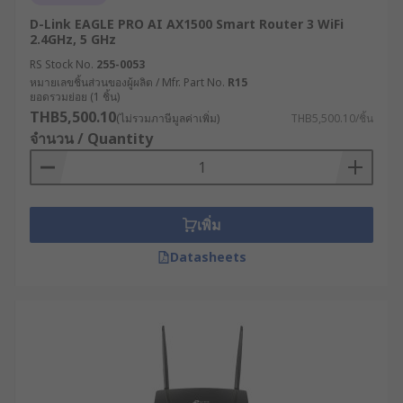
ควรรู้
D-Link EAGLE PRO AI AX1500 Smart Router 3 WiFi
2.4GHz, 5 GHz
RS Stock No.
255-0053
การลงทุนในโมเด็ม WiFi คุณภาพสูงสำหรับ
หมายเลขชิ้นส่วนของผู้ผลิต / Mfr. Part No.
R15
อุตสาหกรรม นำมาซึ่งประโยชน์มากมายที่ส่งผล
ยอดรวมย่อย (1 ชิ้น)
โดยตรงต่อประสิทธิภาพการดำเนินงานและความ
THB5,500.10
(ไม่รวมภาษีมูลค่าเพิ่ม)
THB5,500.10/ชิ้น
สามารถในการแข่งขันของธุรกิจ เช่น
จำนวน / Quantity
เพิ่มเสถียรภาพการเชื่อมต่อ : ลดการหยุดชะงัก
ของระบบที่อาจนำไปสู่ความเสียหายทางธุรกิจ
โดยเฉพาะในกระบวนการผลิตต่อเนื่องหากการ
เพิ่ม
ขาดการเชื่อมต่อแม้เพียงไม่กี่นาทีอาจส่งผลให้
Datasheets
เกิดความเสียหายมหาศาล
ยกระดับความปลอดภัยทางไซเบอร์ : ป้องกันการ
โจมตีทางไซเบอร์ที่มีเป้าหมายเป็นระบบ
อุตสาหกรรม ซึ่งมีแนวโน้มเพิ่มสูงขึ้นอย่างต่อ
เนื่อง ช่วยปกป้องทรัพย์สินทางปัญญาและข้อมูล
สำคัญ