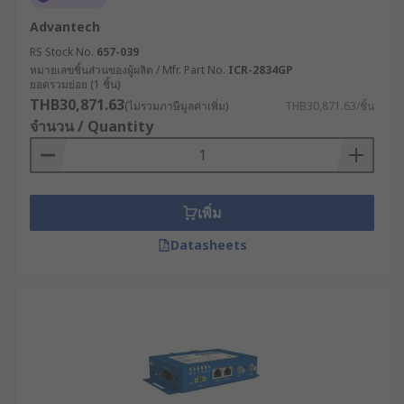
จัดการฟาร์มได้อย่างแม่นยำ ช่วยประหยัด
Advantech
ทรัพยากรและเพิ่มผลผลิต
RS Stock No.
657-039
หมายเลขชิ้นส่วนของผู้ผลิต / Mfr. Part No.
ICR-2834GP
RS จำหน่ายเราเตอร์
ยอดรวมย่อย (1 ชิ้น)
THB30,871.63
อินเทอร์เน็ตคุณภาพสูง ตอบ
(ไม่รวมภาษีมูลค่าเพิ่ม)
THB30,871.63/ชิ้น
จำนวน / Quantity
โจทย์อุตสาหกรรม
RS ผู้นำด้านโซลูชันอุตสาหกรรมและอิเล็กทรอนิกส์
เพิ่ม
เราคัดสรรเราเตอร์อินเทอร์เน็ตจากแบรนด์ชั้นนำที่ได้
มาตรฐานมาให้เลือกซื้ออย่างสะดวก เช่น RS PRO,
Datasheets
Helmholz GmbH & Co. KG, Phoenix Contact และอีก
มากมาย มีเราเตอร์ทั้งราคาส่งและปลีก ครอบคลุมทุก
ความต้องการของผู้ประกอบการ เลือกซื้อสินค้าได้
สะดวกตลอด 24 ชม. บนเว็บไซต์ของเรา พร้อมบริการ
จัดส่งทั่วประเทศไทย หรือปรึกษาผู้เชี่ยวชาญด้าน
ผลิตภัณฑ์ของเราเพื่อเลือกอุปกรณ์ให้เหมาะกับการใช้
งานในอุตสาหกรรมของคุณได้เลย