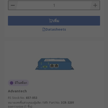
วิเคราะห์ความต้องการด้านการเชื่อมต่อ :
ประเมินว่าต้องการเชื่อมต่อผ่านช่องทางใดบ้าง
เช่น อีเทอร์เน็ต, 4G/5G, Wi-Fi หรือเทคโนโลยีอื่น
ๆ และต้องการระบบสำรองหรือไม่
เพิ่ม
กำหนดความต้องการด้านแบนด์วิดท์ : คำนวณ
Datasheets
ปริมาณข้อมูลที่จะถูกส่งผ่านอุปกรณ์เครือข่าย
โมเด็ม และจำนวนอุปกรณ์ที่จะเชื่อมต่อ เพื่อให้
แน่ใจว่าเราเตอร์มีประสิทธิภาพเพียงพอ
พิจารณาฟีเจอร์ด้านความปลอดภัย : ตรวจสอบว่า
เราเตอร์ไร้สายมีระบบความปลอดภัยที่จำเป็น
เช่น VPN, Firewall, การเข้ารหัสข้อมูล หรือ
ระบบตรวจจับและป้องกันการบุกรุก
ตรวจสอบการรองรับโปรโตคอลเฉพาะทาง : หาก
ระบบของคุณใช้โปรโตคอลเฉพาะทาง
มีในสต็อก
อุตสาหกรรม เช่น Modbus, Profinet หรือ OPC
Advantech
UA ควรเลือกโมเด็ม WiFi ที่รองรับหรือสามารถ
RS Stock No.
657-053
ปรับแต่งให้ทำงานร่วมกันได้
หมายเลขชิ้นส่วนของผู้ผลิต / Mfr. Part No.
ICR-3201
คำนึงถึงความง่ายในการบริหารจัดการ :
ยอดรวมย่อย (1 ชิ้น)