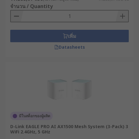
หลักการทำงานของเราเตอร์
จำนวน / Quantity
อินเทอร์เน็ต
เพิ่ม
เราเตอร์กระจายสัญญาณ WiFi ทำงานด้วยหลักการ
สำคัญที่เรียกว่า "การค้นหาเส้นทาง" (Routing) ซึ่ง
Datasheets
เป็นกระบวนการตัดสินใจเลือกเส้นทางที่เหมาะสมที่สุด
สำหรับการส่งข้อมูลจากต้นทางไปยังปลายทาง โดย
อาศัยโปรโตคอลการค้นหาเส้นทางต่าง ๆ เช่น OSPF,
BGP หรือ RIP
เมื่อข้อมูล (Data Packet) เข้ามาที่โมเด็ม เราเตอร์จะ
ทำการตรวจสอบที่อยู่ IP ปลายทาง จากนั้นจะตรวจสอบ
ตารางเส้นทาง (Routing Table) ที่บันทึกไว้ เพื่อระบุว่า
ควรส่งข้อมูลนี้ออกไปทางไหน ทั้งนี้ เราเตอร์จะ
มีในสต็อกของผู้ผลิต
พิจารณาปัจจัยต่าง ๆ เช่น จำนวนเครือข่ายที่ต้องผ่าน
(Hop Count) ความเร็วของเส้นทาง หรือสถานะของ
D-Link EAGLE PRO AI AX1500 Mesh System (3-Pack) 3
เส้นทางนั้น ๆ ว่ายังทำงานได้ดีหรือไม่
WiFi 2.4GHz, 5 GHz