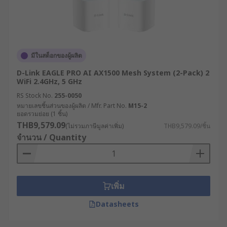
เราเตอร์อินเทอร์เน็ตมีกี่
ประเภท ?
เราเตอร์ไร้สายสำหรับอุตสาหกรรมมีหลากหลาย
มีในสต็อกของผู้ผลิต
ประเภทที่ออกแบบมาเพื่อตอบสนองความต้องการ
D-Link EAGLE PRO AI AX1500 Mesh System (2-Pack) 2
เฉพาะทางที่แตกต่างกัน
WiFi 2.4GHz, 5 GHz
เราเตอร์เซลลูลาร์ (Cellular Router) : เราเตอร์
RS Stock No.
255-0050
หมายเลขชิ้นส่วนของผู้ผลิต / Mfr. Part No.
M15-2
ประเภทนี้ใช้เครือข่าย 4G/5G ในการเชื่อมต่อ
ยอดรวมย่อย (1 ชิ้น)
อินเทอร์เน็ต เหมาะสำหรับพื้นที่ห่างไกลหรือที่
THB9,579.09
(ไม่รวมภาษีมูลค่าเพิ่ม)
THB9,579.09/ชิ้น
ไม่มีโครงสร้างพื้นฐานด้านการสื่อสารแบบใช้
จำนวน / Quantity
สาย หรือต้องการความยืดหยุ่นในการติดตั้ง
เราเตอร์แบบ Dual SIM : เราเตอร์ WiFi แบบที่มา
พร้อมช่องใส่ซิมการ์ด 2 ช่อง สามารถสลับการ
เชื่อมต่อระหว่างผู้ให้บริการได้โดยอัตโนมัติเมื่อ
เพิ่ม
เครือข่ายหลักมีปัญหา เพิ่มความเสถียรในการ
Datasheets
เชื่อมต่อ
เราเตอร์ VPN : มีฟังก์ชัน VPN แบบครบวงจร