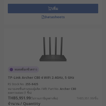
อินเทอร์เน็ตที่ใช้งาน ไม่ว่าจะเป็น 3G, 4G หรือ
5G เพื่อหลีกเลี่ยงปัญหาความล่าช้าหรือการเชื่อม
เพิ่ม
ต่อที่ไม่เสถียร
Datasheets
จำนวนอุปกรณ์ที่เชื่อมต่อ : พิจารณาจำนวน
อุปกรณ์ที่ต้องเชื่อมต่อพร้อมกัน เพื่อให้แน่ใจว่า
เราเตอร์สามารถจัดการกับปริมาณการใช้งานได้
โดยไม่เกิดปัญหา
คุณสมบัติด้านความปลอดภัย : เลือกเราเตอร์
กระจายสัญญาณ WiFi ที่มีระบบรักษาความ
ปลอดภัยที่แข็งแรง เช่น การเข้ารหัสแบบ WEP
หรือ WPA เพื่อปกป้องเครือข่ายของคุณจากการ
ถูกบุกรุก
หมดสต็อกชั่วคราว
ประเมินสภาพแวดล้อมการใช้งาน : พิจารณาว่า
TP-Link Archer C80 4 WiFi 2.4GHz, 5 GHz
เราเตอร์จะถูกติดตั้งในสภาพแวดล้อมแบบใด มี
RS Stock No.
255-8425
ความเสี่ยงต่อความร้อน ความชื้น ฝุ่น หรือการ
หมายเลขชิ้นส่วนของผู้ผลิต / Mfr. Part No.
Archer C80
ยอดรวมย่อย (1 ชิ้น)
สั่นสะเทือนหรือไม่ เพื่อเลือกเราเตอร์ที่มีระดับ
THB5,951.99
การป้องกัน (IP Rating) ที่เหมาะสม
(ไม่รวมภาษีมูลค่าเพิ่ม)
THB5,951.99/ชิ้น
จำนวน / Quantity