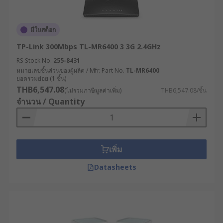
รองรับการขยายตัวของระบบ IoT : เชื่อมต่อกับ
อุปกรณ์และเซ็นเซอร์จำนวนมากในโรงงาน
อัจฉริยะ (Smart Factory) เพื่อเก็บข้อมูลและ
มีในสต็อก
ควบคุมการทำงานได้อย่างมีประสิทธิภาพ
TP-Link 300Mbps TL-MR6400 3 3G 2.4GHz
ลดค่าใช้จ่ายในระยะยาว : แม้จะมีต้นทุนเริ่มต้นที่
RS Stock No.
255-8431
สูงกว่า แต่ด้วยความทนทานและประสิทธิภาพที่
หมายเลขชิ้นส่วนของผู้ผลิต / Mfr. Part No.
TL-MR6400
เหนือกว่า จึงช่วยลดค่าใช้จ่ายในการบำรุงรักษา
ยอดรวมย่อย (1 ชิ้น)
และการเปลี่ยนอุปกรณ์ในระยะยาว
THB6,547.08
(ไม่รวมภาษีมูลค่าเพิ่ม)
THB6,547.08/ชิ้น
จำนวน / Quantity
สนับสนุนระบบควบคุมระยะไกล : เปิดโอกาสให้
วิศวกรและผู้เชี่ยวชาญสามารถเข้าถึงและ
ควบคุมระบบจากระยะไกลได้อย่างปลอดภัย ลด
ความจำเป็นในการเดินทางและเพิ่มความรวดเร็ว
เพิ่ม
ในการแก้ไขปัญหา
Datasheets
รองรับเทคโนโลยีอนาคต : พร้อมสำหรับการอัป
เกรดและรองรับเทคโนโลยีใหม่ ๆ เช่น 5G, Edge
Computing หรือ AI ที่จะเข้ามามีบทบาทสำคัญ
ในภาคอุตสาหกรรมมากขึ้นในอนาคต