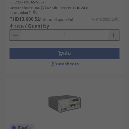
RS Stock No.
657-037
Execution System) ทำให้สามารถติดตามและ
หมายเลขชิ้นส่วนของผู้ผลิต / Mfr. Part No.
ICR-2431
ควบคุมกระบวนการผลิตได้แบบเรียลไทม์ แม้ใน
ยอดรวมย่อย (1 ชิ้น)
จุดที่การเดินสายเคเบิลทำได้ยาก
THB13,000.52
(ไม่รวมภาษีมูลค่าเพิ่ม)
THB13,000.52/ชิ้น
จำนวน / Quantity
พลังงานและสาธารณูปโภค : บริษัทผลิตไฟฟ้าใช้
เราเตอร์ความเร็วสูงที่มีระบบ Dual SIM เพื่อ
เชื่อมต่อกับกังหันลมที่ตั้งอยู่ในพื้นที่ห่างไกล ช่วย
ให้วิศวกรสามารถตรวจสอบประสิทธิภาพการ
เพิ่ม
ทำงานและทำการบำรุงรักษาเชิงป้องกันได้โดย
ไม่ต้องเดินทางไปยังสถานที่จริง
Datasheets
ขนส่งและโลจิสติกส์ : บริษัทขนส่งติดตั้งเราเตอร์
5G ในรถบรรทุกเพื่อติดตามตำแหน่ง, สภาพการ
จราจร และสถานะสินค้าแบบเรียลไทม์ ช่วยเพิ่ม
ประสิทธิภาพในการจัดเส้นทางและลดเวลาใน
การขนส่ง
เกษตรกรรมสมัยใหม่ : ฟาร์มอัจฉริยะใช้เราเตอร์
กระจายสัญญาณ WiFi เพื่อเชื่อมต่อกับเซ็นเซอร์ที่
ติดตามความชื้นในดิน อุณหภูมิ และระดับน้ำ
ทำให้สามารถควบคุมระบบชลประทานและการ
มีในสต็อก