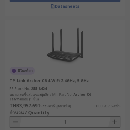
สายไฟ
Datasheets
เราเตอร์ทางรถไฟ (Railway Router) : ออกแบบ
เฉพาะสำหรับระบบขนส่งทางราง รองรับ
มาตรฐาน EN 50155 ทนต่อการสั่นสะเทือนสูง
และมีระบบจัดการการเชื่อมต่อที่รองรับการ
เคลื่อนที่ความเร็วสูง
คู่มือการเลือกเราเตอร์
อินเทอร์เน็ตให้เหมาะกับ
ความต้องการ
มีในสต็อก
TP-Link Archer C6 4 WiFi 2.4GHz, 5 GHz
พื้นที่ครอบคลุม : ตรวจสอบให้แน่ใจว่าเราเตอร์
RS Stock No.
255-8424
หมายเลขชิ้นส่วนของผู้ผลิต / Mfr. Part No.
Archer C6
สามารถกระจายสัญญาณได้ครอบคลุมพื้นที่อยู่
ยอดรวมย่อย (1 ชิ้น)
อาศัยหรือพื้นที่ทำงานของคุณอย่างเพียงพอ เพื่อ
THB3,957.69
(ไม่รวมภาษีมูลค่าเพิ่ม)
THB3,957.69/ชิ้น
ให้การใช้งาน WiFi เป็นไปอย่างมีประสิทธิภาพ
จำนวน / Quantity
ความเร็วที่รองรับ : ตรวจสอบว่าเราเตอร์
อินเทอร์เน็ตสามารถรองรับความเร็วของบริการ