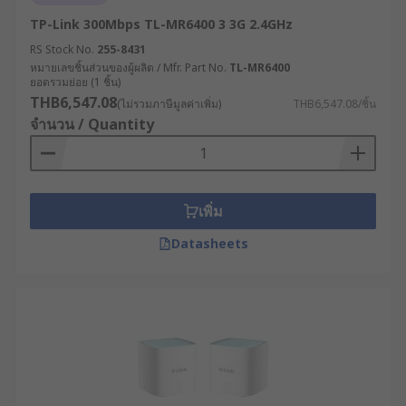
ควรรู้
TP-Link 300Mbps TL-MR6400 3 3G 2.4GHz
RS Stock No.
255-8431
หมายเลขชิ้นส่วนของผู้ผลิต / Mfr. Part No.
TL-MR6400
การลงทุนในโมเด็ม WiFi คุณภาพสูงสำหรับ
ยอดรวมย่อย (1 ชิ้น)
อุตสาหกรรม นำมาซึ่งประโยชน์มากมายที่ส่งผล
THB6,547.08
(ไม่รวมภาษีมูลค่าเพิ่ม)
THB6,547.08/ชิ้น
โดยตรงต่อประสิทธิภาพการดำเนินงานและความ
จำนวน / Quantity
สามารถในการแข่งขันของธุรกิจ เช่น
เพิ่มเสถียรภาพการเชื่อมต่อ : ลดการหยุดชะงัก
ของระบบที่อาจนำไปสู่ความเสียหายทางธุรกิจ
เพิ่ม
โดยเฉพาะในกระบวนการผลิตต่อเนื่องหากการ
ขาดการเชื่อมต่อแม้เพียงไม่กี่นาทีอาจส่งผลให้
Datasheets
เกิดความเสียหายมหาศาล
ยกระดับความปลอดภัยทางไซเบอร์ : ป้องกันการ
โจมตีทางไซเบอร์ที่มีเป้าหมายเป็นระบบ
อุตสาหกรรม ซึ่งมีแนวโน้มเพิ่มสูงขึ้นอย่างต่อ
เนื่อง ช่วยปกป้องทรัพย์สินทางปัญญาและข้อมูล
สำคัญ