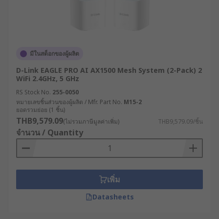
เราเตอร์อินเทอร์เน็ตมีกี่
ประเภท ?
เราเตอร์ไร้สายสำหรับอุตสาหกรรมมีหลากหลาย
มีในสต็อกของผู้ผลิต
ประเภทที่ออกแบบมาเพื่อตอบสนองความต้องการ
D-Link EAGLE PRO AI AX1500 Mesh System (2-Pack) 2
เฉพาะทางที่แตกต่างกัน
WiFi 2.4GHz, 5 GHz
เราเตอร์เซลลูลาร์ (Cellular Router) : เราเตอร์
RS Stock No.
255-0050
หมายเลขชิ้นส่วนของผู้ผลิต / Mfr. Part No.
M15-2
ประเภทนี้ใช้เครือข่าย 4G/5G ในการเชื่อมต่อ
ยอดรวมย่อย (1 ชิ้น)
อินเทอร์เน็ต เหมาะสำหรับพื้นที่ห่างไกลหรือที่
THB9,579.09
(ไม่รวมภาษีมูลค่าเพิ่ม)
THB9,579.09/ชิ้น
ไม่มีโครงสร้างพื้นฐานด้านการสื่อสารแบบใช้
จำนวน / Quantity
สาย หรือต้องการความยืดหยุ่นในการติดตั้ง
เราเตอร์แบบ Dual SIM : เราเตอร์ WiFi แบบที่มา
พร้อมช่องใส่ซิมการ์ด 2 ช่อง สามารถสลับการ
เชื่อมต่อระหว่างผู้ให้บริการได้โดยอัตโนมัติเมื่อ
เพิ่ม
เครือข่ายหลักมีปัญหา เพิ่มความเสถียรในการ
Datasheets
เชื่อมต่อ
เราเตอร์ VPN : มีฟังก์ชัน VPN แบบครบวงจร