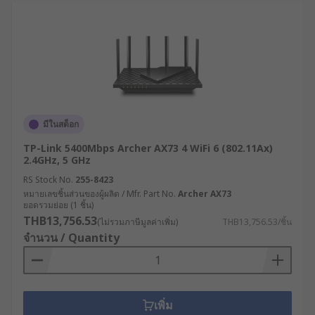
รองรับโปรโตคอล VPN หลากหลาย เช่น IPsec,
OpenVPN, PPTP ช่วยสร้างการเชื่อมต่อที่
ปลอดภัยระหว่างสาขาหรือกับสำนักงานใหญ่
เราเตอร์ SD-WAN : ใช้เทคโนโลยี Software-
Defined WAN ในการบริหารจัดการแบนด์วิดท์
อย่างชาญฉลาด เลือกเส้นทางการส่งข้อมูลตาม
ลักษณะของแอปพลิเคชันและสภาพเครือข่ายใน
มีในสต็อก
แต่ละขณะ
TP-Link 5400Mbps Archer AX73 4 WiFi 6 (802.11Ax)
2.4GHz, 5 GHz
เราเตอร์ Edge Computing : นอกจากทำหน้าที่
เป็นเราเตอร์ WiFi แล้ว ยังมีความสามารถในการ
RS Stock No.
255-8423
หมายเลขชิ้นส่วนของผู้ผลิต / Mfr. Part No.
ประมวลผลข้อมูล ณ จุดที่เกิดข้อมูล (Edge) ลด
Archer AX73
ยอดรวมย่อย (1 ชิ้น)
การส่งข้อมูลไปยังศูนย์ข้อมูลกลาง เหมาะสำหรับ
THB13,756.53
(ไม่รวมภาษีมูลค่าเพิ่ม)
THB13,756.53/ชิ้น
ระบบ IoT ที่ต้องการการตอบสนองแบบเรียลไทม์
จำนวน / Quantity
เราเตอร์ PoE (Power over Ethernet ): สามารถ
จ่ายไฟผ่านสายแลนให้แก่อุปกรณ์ปลายทาง เช่น
กล้อง IP, จุดกระจายสัญญาณไร้สาย หรือ
โทรศัพท์ VoIP ช่วยลดความซับซ้อนในการเดิน
เพิ่ม