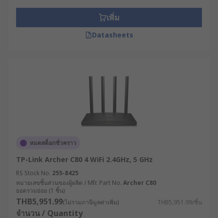
อินเทอร์เน็ตที่ใช้งาน ไม่ว่าจะเป็น 3G, 4G หรือ
5G เพื่อหลีกเลี่ยงปัญหาความล่าช้าหรือการเชื่อม
เพิ่ม
ต่อที่ไม่เสถียร
Datasheets
จำนวนอุปกรณ์ที่เชื่อมต่อ : พิจารณาจำนวน
อุปกรณ์ที่ต้องเชื่อมต่อพร้อมกัน เพื่อให้แน่ใจว่า
เราเตอร์สามารถจัดการกับปริมาณการใช้งานได้
โดยไม่เกิดปัญหา
คุณสมบัติด้านความปลอดภัย : เลือกเราเตอร์
กระจายสัญญาณ WiFi ที่มีระบบรักษาความ
ปลอดภัยที่แข็งแรง เช่น การเข้ารหัสแบบ WEP
หรือ WPA เพื่อปกป้องเครือข่ายของคุณจากการ
ถูกบุกรุก
หมดสต็อกชั่วคราว
ประเมินสภาพแวดล้อมการใช้งาน : พิจารณาว่า
TP-Link Archer C80 4 WiFi 2.4GHz, 5 GHz
เราเตอร์จะถูกติดตั้งในสภาพแวดล้อมแบบใด มี
RS Stock No.
255-8425
ความเสี่ยงต่อความร้อน ความชื้น ฝุ่น หรือการ
หมายเลขชิ้นส่วนของผู้ผลิต / Mfr. Part No.
Archer C80
ยอดรวมย่อย (1 ชิ้น)
สั่นสะเทือนหรือไม่ เพื่อเลือกเราเตอร์ที่มีระดับ
THB5,951.99
การป้องกัน (IP Rating) ที่เหมาะสม
(ไม่รวมภาษีมูลค่าเพิ่ม)
THB5,951.99/ชิ้น
จำนวน / Quantity