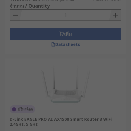
หลักการทำงานของเราเตอร์
จำนวน / Quantity
อินเทอร์เน็ต
เพิ่ม
เราเตอร์กระจายสัญญาณ WiFi ทำงานด้วยหลักการ
สำคัญที่เรียกว่า "การค้นหาเส้นทาง" (Routing) ซึ่ง
Datasheets
เป็นกระบวนการตัดสินใจเลือกเส้นทางที่เหมาะสมที่สุด
สำหรับการส่งข้อมูลจากต้นทางไปยังปลายทาง โดย
อาศัยโปรโตคอลการค้นหาเส้นทางต่าง ๆ เช่น OSPF,
BGP หรือ RIP
เมื่อข้อมูล (Data Packet) เข้ามาที่โมเด็ม เราเตอร์จะ
ทำการตรวจสอบที่อยู่ IP ปลายทาง จากนั้นจะตรวจสอบ
ตารางเส้นทาง (Routing Table) ที่บันทึกไว้ เพื่อระบุว่า
ควรส่งข้อมูลนี้ออกไปทางไหน ทั้งนี้ เราเตอร์จะ
มีในสต็อก
พิจารณาปัจจัยต่าง ๆ เช่น จำนวนเครือข่ายที่ต้องผ่าน
(Hop Count) ความเร็วของเส้นทาง หรือสถานะของ
D-Link EAGLE PRO AI AX1500 Smart Router 3 WiFi
เส้นทางนั้น ๆ ว่ายังทำงานได้ดีหรือไม่
2.4GHz, 5 GHz