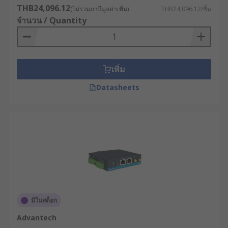
THB24,096.12
พิจารณาว่าเราเตอร์มีระบบบริหารจัดการที่ใช้
(ไม่รวมภาษีมูลค่าเพิ่ม)
THB24,096.12/ชิ้น
จำนวน / Quantity
งานง่ายหรือไม่ สามารถจัดการผ่านเว็บอินเท
อร์เฟซหรือซอฟต์แวร์จัดการแบบรวมศูนย์ได้หรือ
ไม่
ประเมินความคุ้มค่าในระยะยาว : นอกจากราคา
เพิ่ม
ซื้อแล้ว ควรพิจารณาต้นทุนการใช้งานตลอดอายุ
การใช้งาน (TCO) ซึ่งรวมถึงค่าบำรุงรักษา, การ
Datasheets
อัพเกรดซอฟต์แวร์ และการสนับสนุนทางเทคนิค
ตัวอย่างการใช้เราเตอร์
อินเทอร์เน็ตในอุตสาหกรรม
ต่าง ๆ
อุตสาหกรรมการผลิต : โรงงานผลิตชิ้นส่วนยาน
ยนต์ชั้นนำใช้เราเตอร์ 4G พร้อมระบบ VPN เพื่อ
มีในสต็อก
เชื่อมต่อเครื่องจักร CNC และหุ่นยนต์
Advantech
อุตสาหกรรมเข้ากับระบบ MES (Manufacturing