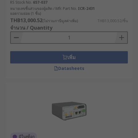
RS Stock No.
657-037
Execution System) ทำให้สามารถติดตามและ
หมายเลขชิ้นส่วนของผู้ผลิต / Mfr. Part No.
ICR-2431
ควบคุมกระบวนการผลิตได้แบบเรียลไทม์ แม้ใน
ยอดรวมย่อย (1 ชิ้น)
จุดที่การเดินสายเคเบิลทำได้ยาก
THB13,000.52
(ไม่รวมภาษีมูลค่าเพิ่ม)
THB13,000.52/ชิ้น
จำนวน / Quantity
พลังงานและสาธารณูปโภค : บริษัทผลิตไฟฟ้าใช้
เราเตอร์ความเร็วสูงที่มีระบบ Dual SIM เพื่อ
เชื่อมต่อกับกังหันลมที่ตั้งอยู่ในพื้นที่ห่างไกล ช่วย
ให้วิศวกรสามารถตรวจสอบประสิทธิภาพการ
เพิ่ม
ทำงานและทำการบำรุงรักษาเชิงป้องกันได้โดย
ไม่ต้องเดินทางไปยังสถานที่จริง
Datasheets
ขนส่งและโลจิสติกส์ : บริษัทขนส่งติดตั้งเราเตอร์
5G ในรถบรรทุกเพื่อติดตามตำแหน่ง, สภาพการ
จราจร และสถานะสินค้าแบบเรียลไทม์ ช่วยเพิ่ม
ประสิทธิภาพในการจัดเส้นทางและลดเวลาใน
การขนส่ง
เกษตรกรรมสมัยใหม่ : ฟาร์มอัจฉริยะใช้เราเตอร์
กระจายสัญญาณ WiFi เพื่อเชื่อมต่อกับเซ็นเซอร์ที่
ติดตามความชื้นในดิน อุณหภูมิ และระดับน้ำ
ทำให้สามารถควบคุมระบบชลประทานและการ
มีในสต็อก