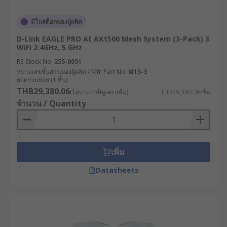
รองรับการขยายตัวของระบบ IoT : เชื่อมต่อกับ
อุปกรณ์และเซ็นเซอร์จำนวนมากในโรงงาน
มีในสต็อกของผู้ผลิต
อัจฉริยะ (Smart Factory) เพื่อเก็บข้อมูลและ
ควบคุมการทำงานได้อย่างมีประสิทธิภาพ
D-Link EAGLE PRO AI AX1500 Mesh System (3-Pack) 3
WiFi 2.4GHz, 5 GHz
ลดค่าใช้จ่ายในระยะยาว : แม้จะมีต้นทุนเริ่มต้นที่
RS Stock No.
255-0051
สูงกว่า แต่ด้วยความทนทานและประสิทธิภาพที่
หมายเลขชิ้นส่วนของผู้ผลิต / Mfr. Part No.
M15-3
เหนือกว่า จึงช่วยลดค่าใช้จ่ายในการบำรุงรักษา
ยอดรวมย่อย (1 ชิ้น)
และการเปลี่ยนอุปกรณ์ในระยะยาว
THB29,380.06
(ไม่รวมภาษีมูลค่าเพิ่ม)
THB29,380.06/ชิ้น
จำนวน / Quantity
สนับสนุนระบบควบคุมระยะไกล : เปิดโอกาสให้
วิศวกรและผู้เชี่ยวชาญสามารถเข้าถึงและ
ควบคุมระบบจากระยะไกลได้อย่างปลอดภัย ลด
ความจำเป็นในการเดินทางและเพิ่มความรวดเร็ว
เพิ่ม
ในการแก้ไขปัญหา
Datasheets
รองรับเทคโนโลยีอนาคต : พร้อมสำหรับการอัป
เกรดและรองรับเทคโนโลยีใหม่ ๆ เช่น 5G, Edge
Computing หรือ AI ที่จะเข้ามามีบทบาทสำคัญ
ในภาคอุตสาหกรรมมากขึ้นในอนาคต