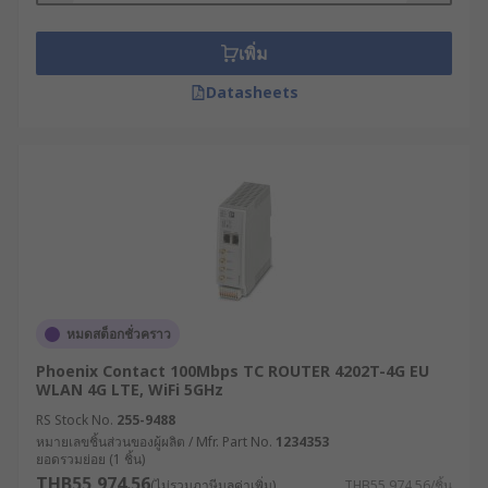
อุปกรณ์ WiFi ต่าง ๆ เช่น แล็ปท็อปหรือสมาร์ตโฟน การ
เชื่อมต่ออินเทอร์เน็ตนี้ประกอบด้วยข้อมูลแพ็กเก็ต เช่น
เพิ่ม
อีเมลหรือหน้าเว็บไซต์ ซึ่งมี IP Address ระบุปลายทาง
ของข้อมูลให้เราเตอร์ทราบ
Datasheets
นอกจากการกระจายสัญญาณแล้ว โมเด็มเราเตอร์ยัง
มีหน้าที่ในการกำหนด IP Address ให้แก่อุปกรณ์
ภายในเครือข่าย, วางเส้นทางของข้อมูล, ควบคุมความ
ปลอดภัยของระบบด้วย Firewall หรือ VPN และแบ่ง
เครือข่ายย่อย (Segmenting) เพื่อเพิ่มความปลอดภัย
และประสิทธิภาพ
สำหรับเราเตอร์ในบ้านหรือสำนักงานขนาดเล็กนั้น มัก
หมดสต็อกชั่วคราว
ใช้เพียงเพื่อส่งต่อ IP แพ็กเก็ตระหว่างคอมพิวเตอร์กับ
อินเทอร์เน็ต แต่ในธุรกิจขนาดใหญ่จะต้องใช้เราเตอร์
Phoenix Contact 100Mbps TC ROUTER 4202T-4G EU
ระดับองค์กรที่มีความสามารถมากกว่า เพื่อส่งข้อมูลไป
WLAN 4G LTE, WiFi 5GHz
ในพื้นที่กว้างหรือ WAN (Wide Area Network) ซึ่ง
RS Stock No.
255-9488
ข้อมูลอาจต้องผ่านเราเตอร์หลายตัวก่อนถึงปลายทาง
หมายเลขชิ้นส่วนของผู้ผลิต / Mfr. Part No.
1234353
ยอดรวมย่อย (1 ชิ้น)
IP สุดท้าย
THB55,974.56
(ไม่รวมภาษีมูลค่าเพิ่ม)
THB55,974.56/ชิ้น