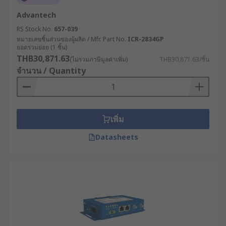
จัดการฟาร์มได้อย่างแม่นยำ ช่วยประหยัด
Advantech
ทรัพยากรและเพิ่มผลผลิต
RS Stock No.
657-039
หมายเลขชิ้นส่วนของผู้ผลิต / Mfr. Part No.
ICR-2834GP
RS จำหน่ายเราเตอร์
ยอดรวมย่อย (1 ชิ้น)
THB30,871.63
อินเทอร์เน็ตคุณภาพสูง ตอบ
(ไม่รวมภาษีมูลค่าเพิ่ม)
THB30,871.63/ชิ้น
จำนวน / Quantity
โจทย์อุตสาหกรรม
RS ผู้นำด้านโซลูชันอุตสาหกรรมและอิเล็กทรอนิกส์
เพิ่ม
เราคัดสรรเราเตอร์อินเทอร์เน็ตจากแบรนด์ชั้นนำที่ได้
มาตรฐานมาให้เลือกซื้ออย่างสะดวก เช่น RS PRO,
Datasheets
Helmholz GmbH & Co. KG, Phoenix Contact และอีก
มากมาย มีเราเตอร์ทั้งราคาส่งและปลีก ครอบคลุมทุก
ความต้องการของผู้ประกอบการ เลือกซื้อสินค้าได้
สะดวกตลอด 24 ชม. บนเว็บไซต์ของเรา พร้อมบริการ
จัดส่งทั่วประเทศไทย หรือปรึกษาผู้เชี่ยวชาญด้าน
ผลิตภัณฑ์ของเราเพื่อเลือกอุปกรณ์ให้เหมาะกับการใช้
งานในอุตสาหกรรมของคุณได้เลย