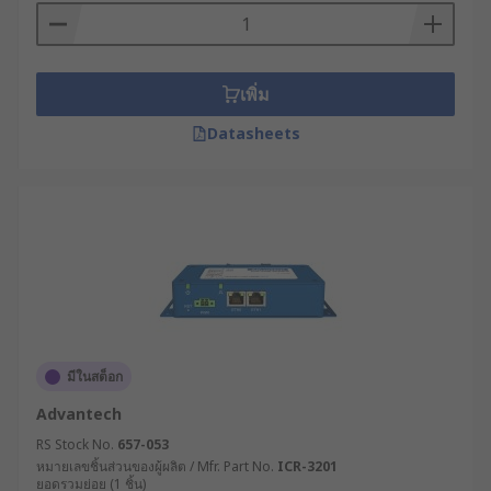
วิเคราะห์ความต้องการด้านการเชื่อมต่อ :
ประเมินว่าต้องการเชื่อมต่อผ่านช่องทางใดบ้าง
เช่น อีเทอร์เน็ต, 4G/5G, Wi-Fi หรือเทคโนโลยีอื่น
ๆ และต้องการระบบสำรองหรือไม่
เพิ่ม
กำหนดความต้องการด้านแบนด์วิดท์ : คำนวณ
Datasheets
ปริมาณข้อมูลที่จะถูกส่งผ่านอุปกรณ์เครือข่าย
โมเด็ม และจำนวนอุปกรณ์ที่จะเชื่อมต่อ เพื่อให้
แน่ใจว่าเราเตอร์มีประสิทธิภาพเพียงพอ
พิจารณาฟีเจอร์ด้านความปลอดภัย : ตรวจสอบว่า
เราเตอร์ไร้สายมีระบบความปลอดภัยที่จำเป็น
เช่น VPN, Firewall, การเข้ารหัสข้อมูล หรือ
ระบบตรวจจับและป้องกันการบุกรุก
ตรวจสอบการรองรับโปรโตคอลเฉพาะทาง : หาก
ระบบของคุณใช้โปรโตคอลเฉพาะทาง
มีในสต็อก
อุตสาหกรรม เช่น Modbus, Profinet หรือ OPC
Advantech
UA ควรเลือกโมเด็ม WiFi ที่รองรับหรือสามารถ
RS Stock No.
657-053
ปรับแต่งให้ทำงานร่วมกันได้
หมายเลขชิ้นส่วนของผู้ผลิต / Mfr. Part No.
ICR-3201
คำนึงถึงความง่ายในการบริหารจัดการ :
ยอดรวมย่อย (1 ชิ้น)