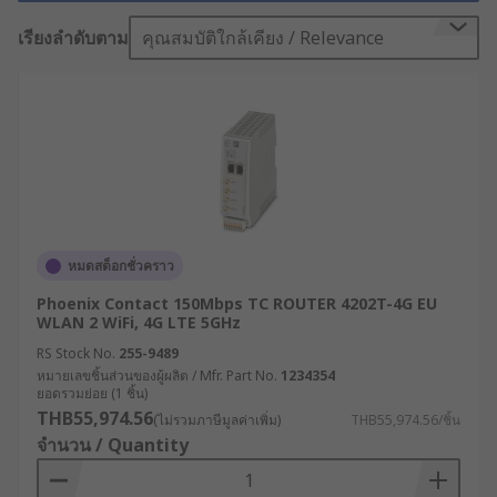
งานภาคอุตสาหกรรม ระบบเครือข่ายจึงต้องมีความ
เสถียร ปลอดภัย และพร้อมใช้งานตลอดเวลา “เราเตอร์
เรียงลำดับตาม
คุณสมบัติใกล้เคียง / Relevance
อินเทอร์เน็ต (Internet Router)” ที่ใช้งานในโรงงานจึง
ไม่สามารถเป็นแบบเดียวกับที่ใช้ในบ้านได้ เพราะสภาพ
แวดล้อมที่ต่างกัน ความต้องการที่เฉพาะทาง และ
ความสำคัญของข้อมูลที่ไหลเวียนในระบบต้องการ
อุปกรณ์ที่เชื่อถือได้ในระดับอุตสาหกรรม
เราเตอร์อินเทอร์เน็ตคืออะไร
?
หมดสต็อกชั่วคราว
Phoenix Contact 150Mbps TC ROUTER 4202T-4G EU
เราเตอร์อินเทอร์เน็ต หรือโมเด็มเราเตอร์ คืออุปกรณ์
WLAN 2 WiFi, 4G LTE 5GHz
เครือข่ายที่ช่วยให้เครื่องมือภายในอาคารสามารถ
RS Stock No.
255-9489
เชื่อมต่อกับอินเทอร์เน็ตได้ โดยโมเด็มเราเตอร์จะรวม
หมายเลขชิ้นส่วนของผู้ผลิต / Mfr. Part No.
1234354
ยอดรวมย่อย (1 ชิ้น)
ฟังก์ชันของโมเด็มและเราเตอร์ไว้ในอุปกรณ์เดียวกัน
THB55,974.56
(ไม่รวมภาษีมูลค่าเพิ่ม)
THB55,974.56/ชิ้น
โมเด็มทำหน้าที่รับบริการอินเทอร์เน็ตจากผู้ให้บริการ
จำนวน / Quantity
เข้ามายังบ้านหรือสำนักงาน จากนั้นข้อมูลจะถูกส่งต่อ
ไปยังเราเตอร์ ซึ่งจะกระจายสัญญาณอินเทอร์เน็ตให้แก่