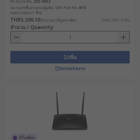
RS Stock No.
255-0053
สำหรับเราเตอร์เกรดอุตสาหกรรม ระบบการทำงานได้
หมายเลขชิ้นส่วนของผู้ผลิต / Mfr. Part No.
R15
ยอดรวมย่อย (1 ชิ้น)
รับการพัฒนาให้มีความซับซ้อนมากขึ้น โดยรองรับ
THB5,500.10
(ไม่รวมภาษีมูลค่าเพิ่ม)
THB5,500.10/ชิ้น
เทคโนโลยีการเชื่อมต่อที่หลากหลาย เช่น
จำนวน / Quantity
การเชื่อมต่อแบบ Dual WAN สำหรับความเสถียร
ในการเชื่อมต่อ
ระบบ Failover ที่สามารถสลับไปใช้ช่องทางการ
เพิ่ม
เชื่อมต่อสำรองได้โดยอัตโนมัติเมื่อเส้นทางหลักมี
ปัญหา
Datasheets
เทคโนโลยี SD-WAN ที่ช่วยบริหารจัดการแบนด์
วิดท์อย่างชาญฉลาด
ระบบความปลอดภัยแบบ Deep Packet
Inspection ที่ตรวจสอบเนื้อหาของข้อมูล เพื่อ
ป้องกันภัยคุกคามทางไซเบอร์
ประโยชน์ของเราเตอร์
อินเทอร์เน็ตที่ผู้ประกอบการ
มีในสต็อก