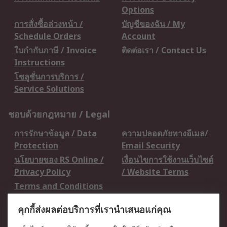
Options
การสั่งซื้อล่วงหน้า /
บัญชีของฉัน / My
Schedule Orders
Account
ใบกำกับภาษี / Invoice
ติดต่อเรา / Contact Us
Instructions
โซลูชั่นการบริการ /
Service Solutions
ชอบด้วยกฎหมาย / Legal
การรักษาข้อมูล / Data
ความปลอดภัยทางอีเมล/
Protection
Email Security
นโยบายของ RS Online /
เงื่อนไขการใช้งานเว็บไซต์
Privacy Policy
/ Website Terms
Terms and Conditions
of Sale
คุกกี้ส่งผลต่อบริการที่เรานำเสนอแก่คุณ
เกี่ยวกับ RS / About RS