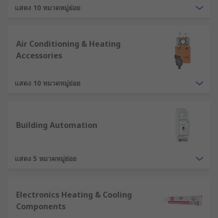
covers all the elements required to control the
แสดง 10 หมวดหมู่ย่อย
temperature and quality of the air within a
building or vehicle.
Air Conditioning & Heating
What are the main elements within a
Accessories
HVAC System?
แสดง 10 หมวดหมู่ย่อย
Heating through the use of
radiators
, boilers,
heat pumps
and other heating elements.
Building Automation
Cooling, most often referred to as
air
conditioning
, which uses expansion and
contraction to lower the temperature.
แสดง 5 หมวดหมู่ย่อย
Ventilation through the use of fans,
ducting
and filters to move air around the building
or vehicle and exchange with outside air.
Electronics Heating & Cooling
Components
What is thermal management?