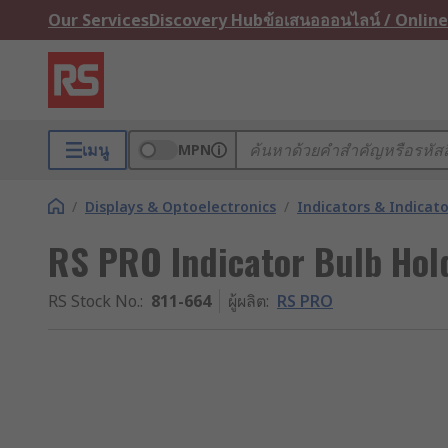
Our Services
Discovery Hub
ข้อเสนอออนไลน์ / Online
เมนู
MPN
/
Displays & Optoelectronics
/
Indicators & Indica
RS PRO Indicator Bulb Hol
RS Stock No.
:
811-664
ผู้ผลิต
:
RS PRO