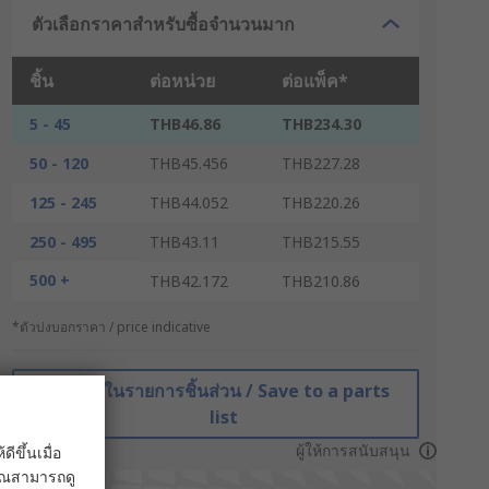
ตัวเลือกราคาสำหรับซื้อจำนวนมาก
ชิ้น
ต่อหน่วย
ต่อแพ็ค*
5 - 45
THB46.86
THB234.30
50 - 120
THB45.456
THB227.28
125 - 245
THB44.052
THB220.26
250 - 495
THB43.11
THB215.55
500 +
THB42.172
THB210.86
*ตัวบ่งบอกราคา / price indicative
บันทึกในรายการชิ้นส่วน / Save to a parts
list
ผู้ให้การสนับสนุน
ขึ้นเมื่อ
 คุณสามารถดู