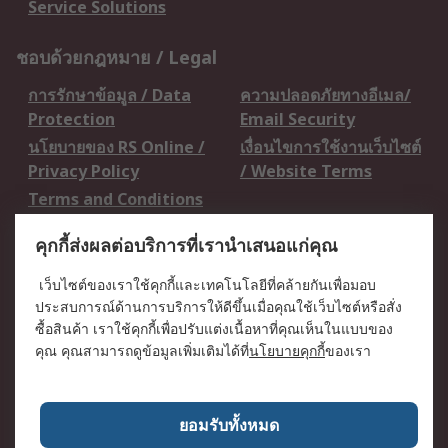
Service Solutions
ชอบด้วยกฎหมาย / Legal
การรักษาข้อมูล / Data
ความปลอดภัยทางอีเมล/
Protection
Email Security
นโยบายของ RS Online /
เงื่อนไขการใช้งานเว็บไซต์
Privacy Policy
/ Website Terms
Terms and Conditions
of Sale
คุกกี้ส่งผลต่อบริการที่เรานำเสนอแก่คุณ
เกี่ยวกับ RS / About RS
เว็บไซต์ของเราใช้คุกกี้และเทคโนโลยีที่คล้ายกันเพื่อมอบ
ประสบการณ์ด้านการบริการให้ดีขึ้นเมื่อคุณใช้เว็บไซต์หรือสั่ง
RS ทั่วโลก / RS
ข่าวประชาสัมพันธ์ / Press
ซื้อสินค้า เราใช้คุกกี้เพื่อปรับแต่งเนื้อหาที่คุณเห็นในแบบของ
Worldwide
Centre
คุณ คุณสามารถดูข้อมูลเพิ่มเติมได้ที่
นโยบายคุกกี้
ของเรา
บริษัทในเครือ RS /
วิธีการชำระเงิน /
Corporate Group
Payment Details
เกี่ยวกับ RS / About RS
อาชีพที่ RS / Careers
ยอมรับทั้งหมด