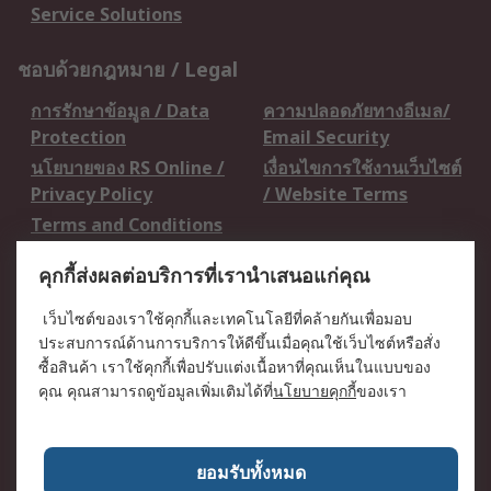
Service Solutions
ชอบด้วยกฎหมาย / Legal
การรักษาข้อมูล / Data
ความปลอดภัยทางอีเมล/
Protection
Email Security
นโยบายของ RS Online /
เงื่อนไขการใช้งานเว็บไซต์
Privacy Policy
/ Website Terms
Terms and Conditions
of Sale
คุกกี้ส่งผลต่อบริการที่เรานำเสนอแก่คุณ
เกี่ยวกับ RS / About RS
เว็บไซต์ของเราใช้คุกกี้และเทคโนโลยีที่คล้ายกันเพื่อมอบ
ประสบการณ์ด้านการบริการให้ดีขึ้นเมื่อคุณใช้เว็บไซต์หรือสั่ง
RS ทั่วโลก / RS
ข่าวประชาสัมพันธ์ / Press
ซื้อสินค้า เราใช้คุกกี้เพื่อปรับแต่งเนื้อหาที่คุณเห็นในแบบของ
Worldwide
Centre
คุณ คุณสามารถดูข้อมูลเพิ่มเติมได้ที่
นโยบายคุกกี้
ของเรา
บริษัทในเครือ RS /
วิธีการชำระเงิน /
Corporate Group
Payment Details
เกี่ยวกับ RS / About RS
อาชีพที่ RS / Careers
ยอมรับทั้งหมด