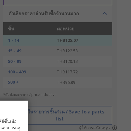
ตัวเลือกราคาสำหรับซื้อจำนวนมาก
ชิ้น
ต่อหน่วย
1 - 14
THB125.07
15 - 49
THB122.58
50 - 99
THB120.13
100 - 499
THB117.72
500 +
THB96.89
*ตัวบ่งบอกราคา / price indicative
บันทึกในรายการชิ้นส่วน / Save to a parts
list
ขึ้นเมื่อ
 คุณสามารถดู
ผู้ให้การสนับสนุน