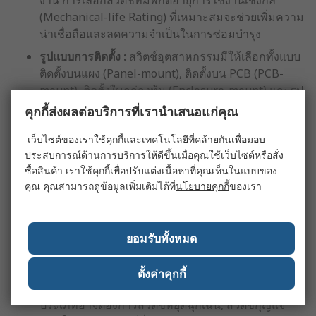
งาน การเลือกสวิตช์ที่มีพิกัดอายุการใช้งานเชิงกล
(Mechanical-life Rating) ที่เหมาะสมจะช่วยเพิ่มความ
น่าเชื่อถือและลดความจำเป็นในการซ่อมบำรุง
รูปแบบการติดตั้ง :
สวิตช์อุตสาหกรรมมีให้เลือกทั้งแบบ
ติดตั้งบนแผง (Panel-mount), ติดตั้งบน PCB (PCB-
mount), ติดตั้งในกล่องหุ้ม (Enclosure-mount) และรูป
แบบที่รองรับราง DIN การเลือกรูปแบบการติดตั้งที่ถูก
คุกกี้ส่งผลต่อบริการที่เรานำเสนอแก่คุณ
ต้องจะช่วยให้แน่ใจว่าสามารถเข้ากันได้กับการ
เว็บไซต์ของเราใช้คุกกี้และเทคโนโลยีที่คล้ายกันเพื่อมอบ
ออกแบบเครื่องจักรและแผงควบคุม
ประสบการณ์ด้านการบริการให้ดีขึ้นเมื่อคุณใช้เว็บไซต์หรือสั่ง
วิธีการสั่งการ :
สวิตช์ปุ่มกดประเภทต่าง ๆ และสวิตช์
ซื้อสินค้า เราใช้คุกกี้เพื่อปรับแต่งเนื้อหาที่คุณเห็นในแบบของ
อุตสาหกรรมใช้วิธีการทำงานที่แตกต่างกัน รวมถึงปุ่ม
คุณ คุณสามารถดูข้อมูลเพิ่มเติมได้ที่
นโยบายคุกกี้
ของเรา
กด, แอคทูเอเตอร์แบบหมุน, สวิตช์สลับ, การทำงานด้วย
กุญแจ, สวิตช์เท้า และตัวควบคุมแบบจอยสติก การเลือก
วิธีสั่งการที่เหมาะสมที่สุดจะสามารถช่วยปรับปรุงความ
ยอมรับทั้งหมด
สะดวกในการใช้งาน ประสิทธิภาพการผลิต และความ
ปลอดภัยของผู้ปฏิบัติงาน
ตั้งค่าคุกกี้
ข้อกำหนดด้านความปลอดภัย :
การประยุกต์ใช้งานบาง
ประเภทอาจต้องการสวิตช์หยุดฉุกเฉิน, สวิตช์กุญแจ