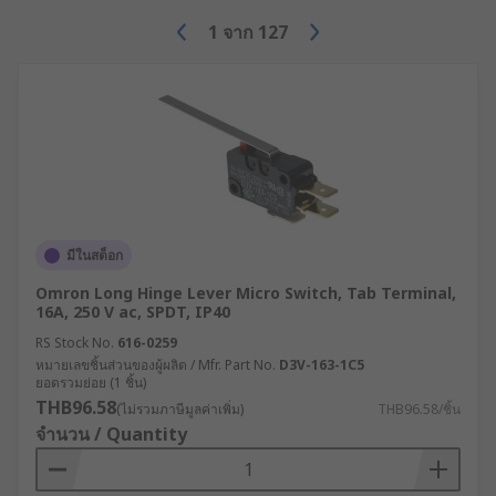
although are often involved in the functioning of
everyday objects like vending machines, lifts,
1
จาก
127
door interlocks and tools when the detection of a
change in state is needed.In addition to a wide
range of microswitches, we also offer a choice of
accessories to improve their efficacy and simplify
their maintenance including:Microswitches
actuatorsMicroswitches capsMicroswitches hex
nutsMicroswitches leversMicroswitches terminal
covers
มีในสต็อก
What are detector switches ?
Omron Long Hinge Lever Micro Switch, Tab Terminal,
16A, 250 V ac, SPDT, IP40
RS Stock No.
616-0259
Detector switches are used to detect mechanical
หมายเลขชิ้นส่วนของผู้ผลิต / Mfr. Part No.
D3V-163-1C5
movements and convert to an electronic signal.
ยอดรวมย่อย (1 ชิ้น)
Detection switches are commonly used to detect
THB96.58
(ไม่รวมภาษีมูลค่าเพิ่ม)
THB96.58/ชิ้น
an open or shut detection. Used in Industrial and
จำนวน / Quantity
domestic appliances and also the automotive
industry.