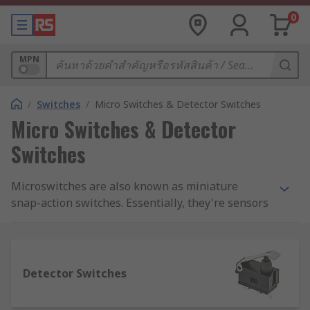
0
MPN
/
Switches
/
Micro Switches & Detector Switches
Micro Switches & Detector
Switches
Microswitches are also known as miniature
snap-action switches. Essentially, they're sensors
that detect a change in state (for example from
closed to open) and modify the direction of power
into a circuit accordingly.We supply a complete
range of microswitches from top brands
Detector Switches
including Panasonic, Omron, Honeywell and
Cherry. You can also find a range of accessories