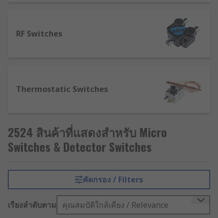
interrupted, therefore the circuit is switched
offNormally Closed (N/C): the normally closed
path indicates that the current flow is not
RF Switches
interrupted, therefore when this path is
activated the circuit is on.In summary, the change
in the direction of power happens when an
activating arm is moved in the connection: when
Thermostatic Switches
one connection path is activated the other is
simultaneously interrupted.
Where are microswitches used?
2524 สินค้าที่แสดงสำหรับ Micro
Switches & Detector Switches
Microswitches are handy as safety devices since
they're able to open and close a circuit easily,
therefore preventing accidents related to the
คัดกรอง / Filters
automatic activation of power machines or the
closure of doors, for example.They're widely used
เรียงลำดับตาม
คุณสมบัติใกล้เคียง / Relevance
in the industrial and automotive sectors,