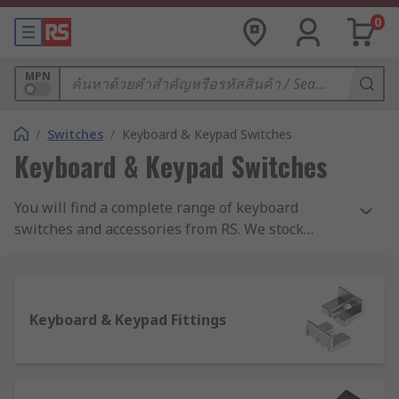
0
MPN
/
Switches
/
Keyboard & Keypad Switches
Keyboard & Keypad Switches
You will find a complete range of keyboard
switches and accessories from RS. We stock
keyboard switches and everything you could need
to keep them working, including keyboard switch
caps and encoders as well as fixing and sealing
kits.
Keyboard & Keypad Fittings