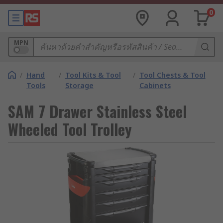
0
MPN
/
Hand
/
Tool Kits & Tool
/
Tool Chests & Tool
Tools
Storage
Cabinets
SAM 7 Drawer Stainless Steel
Wheeled Tool Trolley