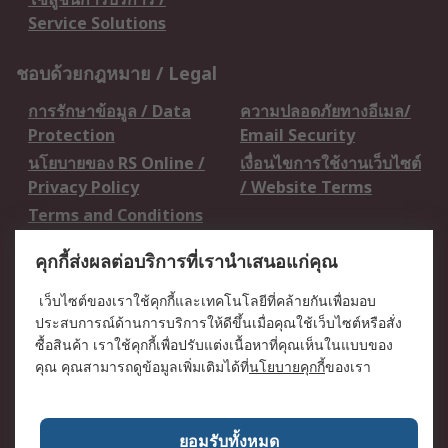
Service Solutions
ชอบด้วยกฎหมาย / Legal
การรักษาข้อมูล / Data
ความปลอดภัยทางอีเมล/
Protection
Email Security
นโยบายของ RS Online /
เงื่อนไขการใช้งานเว็บไซต์
Privacy Policy
/ Website Terms
Terms and Conditions
of Sale
คุกกี้ส่งผลต่อบริการที่เรานำเสนอแก่คุณ
เกี่ยวกับ RS / About RS
เว็บไซต์ของเราใช้คุกกี้และเทคโนโลยีที่คล้ายกันเพื่อมอบ
ประสบการณ์ด้านการบริการให้ดีขึ้นเมื่อคุณใช้เว็บไซต์หรือสั่ง
RS ทั่วโลก / RS
ข่าวประชาสัมพันธ์ / Press
ซื้อสินค้า เราใช้คุกกี้เพื่อปรับแต่งเนื้อหาที่คุณเห็นในแบบของ
Worldwide
Centre
คุณ คุณสามารถดูข้อมูลเพิ่มเติมได้ที่
นโยบายคุกกี้
ของเรา
บริษัทในเครือ RS /
วิธีการชำระเงิน /
Corporate Group
Payment Details
เกี่ยวกับ RS / About RS
อาชีพที่ RS / Careers
ยอมรับทั้งหมด