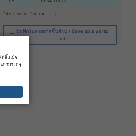
1 +
THB64,378.75
*ตัวบ่งบอกราคา / price indicative
บันทึกในรายการชิ้นส่วน / Save to a parts
list
ขึ้นเมื่อ
 คุณสามารถดู