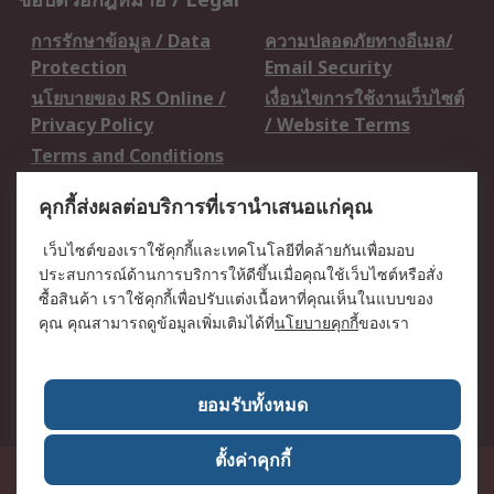
การรักษาข้อมูล / Data
ความปลอดภัยทางอีเมล/
Protection
Email Security
นโยบายของ RS Online /
เงื่อนไขการใช้งานเว็บไซต์
Privacy Policy
/ Website Terms
Terms and Conditions
of Sale
คุกกี้ส่งผลต่อบริการที่เรานำเสนอแก่คุณ
เกี่ยวกับ RS / About RS
เว็บไซต์ของเราใช้คุกกี้และเทคโนโลยีที่คล้ายกันเพื่อมอบ
ประสบการณ์ด้านการบริการให้ดีขึ้นเมื่อคุณใช้เว็บไซต์หรือสั่ง
RS ทั่วโลก / RS
ข่าวประชาสัมพันธ์ / Press
ซื้อสินค้า เราใช้คุกกี้เพื่อปรับแต่งเนื้อหาที่คุณเห็นในแบบของ
Worldwide
Centre
คุณ คุณสามารถดูข้อมูลเพิ่มเติมได้ที่
นโยบายคุกกี้
ของเรา
บริษัทในเครือ RS /
วิธีการชำระเงิน /
Corporate Group
Payment Details
เกี่ยวกับ RS / About RS
อาชีพที่ RS / Careers
ยอมรับทั้งหมด
ตั้งค่าคุกกี้
50 GMM Grammy Place, 19th Floor, Unit 1901-1904, Sukhumvit 21 Road
(Asoke), Klongtoey Nua, Wattana, Bangkok, Thailand 10110
RS