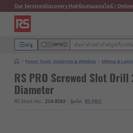
Our Services
Discovery Hub
ข้อเสนอออนไลน์ / Online
เมนู
MPN
/
Power Tools, Soldering & Welding
/
Milling & Lath
RS PRO Screwed Slot Drill 
Diameter
RS Stock No.
:
234-8263
ผู้ผลิต
:
RS PRO