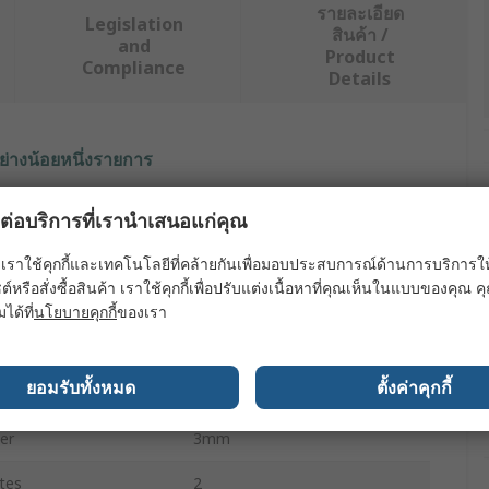
รายละเอียด
Legislation
สินค้า /
and
Product
Compliance
Details
ย่างน้อยหนึ่งรายการ
ค่า
ผลต่อบริการที่เรานำเสนอแก่คุณ
RS PRO
เราใช้คุกกี้และเทคโนโลยีที่คล้ายกันเพื่อมอบประสบการณ์ด้านการบริการให้ดี
ต์หรือสั่งซื้อสินค้า เราใช้คุกกี้เพื่อปรับแต่งเนื้อหาที่คุณเห็นในแบบของคุณ
Slot Drill
มได้ที่
นโยบายคุกกี้
ของเรา
Screwed
ยอมรับทั้งหมด
ตั้งค่าคุกกี้
7mm
er
3mm
tes
2