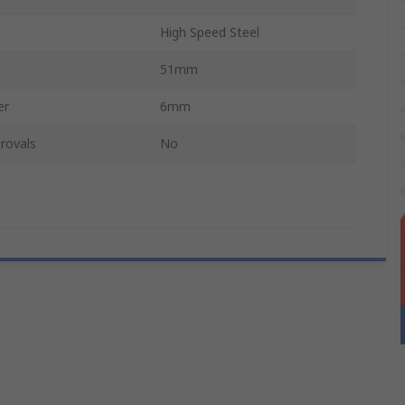
High Speed Steel
51mm
er
6mm
rovals
No