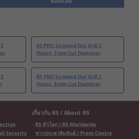
 2
RS PRO Screwed Slot Drill 2
ter
Flutes, 3 mm Cut Diameter
 2
RS PRO Screwed Slot Drill 2
r
Flutes, 8 mm Cut Diameter
เกี่ยวกับ RS / About RS
tection
RS ทั่วโลก / RS Worldwide
il Security
ข่าวประชาสัมพันธ์ / Press Centre