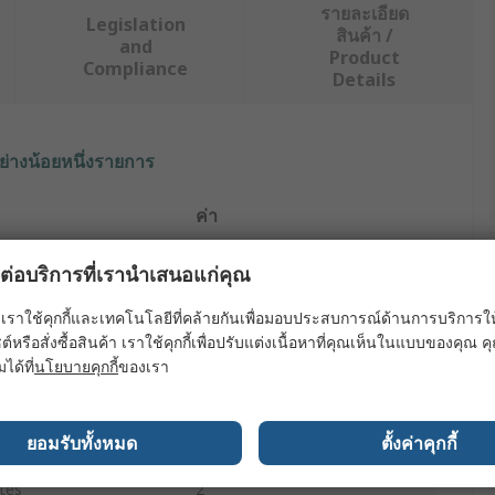
รายละเอียด
Legislation
สินค้า /
and
Product
Compliance
Details
ย่างน้อยหนึ่งรายการ
ค่า
RS PRO
ผลต่อบริการที่เรานำเสนอแก่คุณ
Screwed
เราใช้คุกกี้และเทคโนโลยีที่คล้ายกันเพื่อมอบประสบการณ์ด้านการบริการให้ดี
ต์หรือสั่งซื้อสินค้า เราใช้คุกกี้เพื่อปรับแต่งเนื้อหาที่คุณเห็นในแบบของคุณ
Slot Drill
มได้ที่
นโยบายคุกกี้
ของเรา
25.5mm
ยอมรับทั้งหมด
ตั้งค่าคุกกี้
er
20mm
tes
2