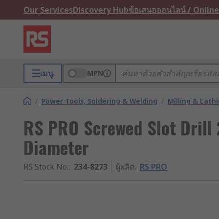
Our Services
Discovery Hub
ข้อเสนอออนไลน์ / Online
เมนู
MPN
/
Power Tools, Soldering & Welding
/
Milling & Lath
RS PRO Screwed Slot Drill 
Diameter
RS Stock No.
:
234-8273
ผู้ผลิต
:
RS PRO