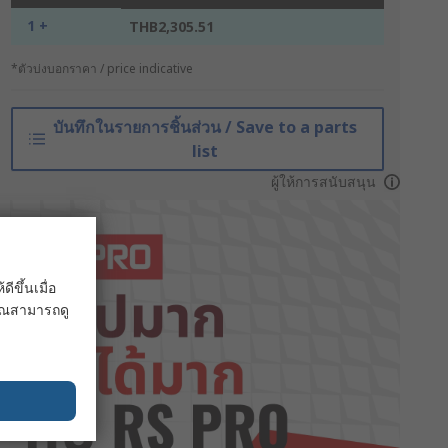
1 +
THB2,305.51
*ตัวบ่งบอกราคา / price indicative
บันทึกในรายการชิ้นส่วน / Save to a parts
list
ผู้ให้การสนับสนุน
ขึ้นเมื่อ
 คุณสามารถดู