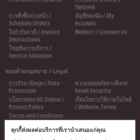
Options
การสั่งซื้อล่วงหน้า /
บัญชีของฉัน / My
Schedule Orders
Account
ใบกำกับภาษี / Invoice
ติดต่อเรา / Contact Us
Instructions
โซลูชั่นการบริการ /
Service Solutions
ชอบด้วยกฎหมาย / Legal
การรักษาข้อมูล / Data
ความปลอดภัยทางอีเมล/
Protection
Email Security
นโยบายของ RS Online /
เงื่อนไขการใช้งานเว็บไซต์
Privacy Policy
/ Website Terms
Terms and Conditions
of Sale
คุกกี้ส่งผลต่อบริการที่เรานำเสนอแก่คุณ
เกี่ยวกับ RS / About RS