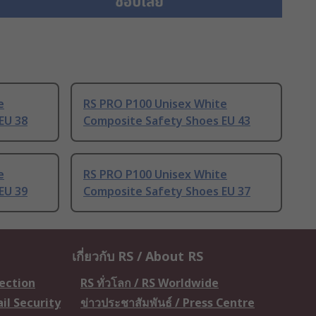
e
RS PRO P100 Unisex White
EU 38
Composite Safety Shoes EU 43
e
RS PRO P100 Unisex White
EU 39
Composite Safety Shoes EU 37
เกี่ยวกับ RS / About RS
tection
RS ทั่วโลก / RS Worldwide
il Security
ข่าวประชาสัมพันธ์ / Press Centre