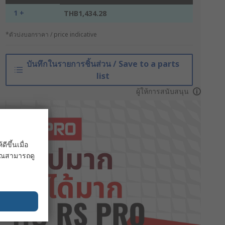
1 +
THB1,434.28
*ตัวบ่งบอกราคา / price indicative
บันทึกในรายการชิ้นส่วน / Save to a parts
list
ผู้ให้การสนับสนุน
ขึ้นเมื่อ
 คุณสามารถดู