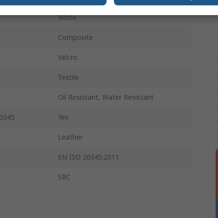
White
Composite
Velcro
Textile
Oil Resistant, Water Resistant
20345
Yes
Leather
EN ISO 20345:2011
SRC