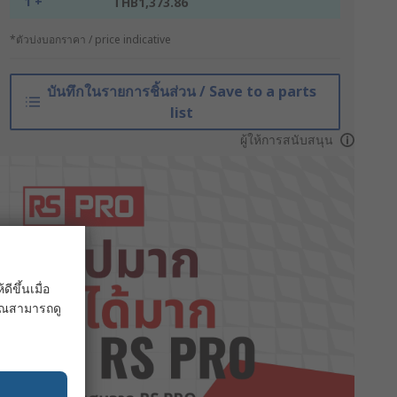
1 +
THB1,373.86
*ตัวบ่งบอกราคา / price indicative
บันทึกในรายการชิ้นส่วน / Save to a parts
list
ผู้ให้การสนับสนุน
ขึ้นเมื่อ
 คุณสามารถดู