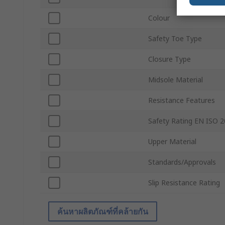
Colour
Safety Toe Type
Closure Type
Midsole Material
Resistance Features
Safety Rating EN ISO 
Upper Material
Standards/Approvals
Slip Resistance Rating
ค้นหาผลิตภัณฑ์ที่คล้ายกัน