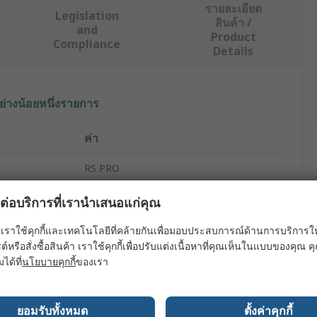
รายละเอียด
Legislation
สินค้า /
and
Product
Compliance
Details
ย่างน้อยหนึ่งรายการ
ค่า
RS PRO
P100
ผลต่อบริการที่เรานำเสนอแก่คุณ
Safety Shoes
เราใช้คุกกี้และเทคโนโลยีที่คล้ายกันเพื่อมอบประสบการณ์ด้านการบริการให้ดี
ต์หรือสั่งซื้อสินค้า เราใช้คุกกี้เพื่อปรับแต่งเนื้อหาที่คุณเห็นในแบบของคุณ
Unisex
มได้ที่
นโยบายคุกกี้
ของเรา
37
ยอมรับทั้งหมด
ตั้งค่าคุกกี้
4