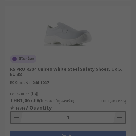
รองเท้าเซฟตี้ถูกนำไปใช้งานในหลากหลาย
อุตสาหกรรม โดยแต่ละประเภทงานจะมีความต้องการ
ที่แตกต่างกัน เช่น
งานก่อสร้างและวิศวกรรม : ใช้รองเท้าเซฟตี้หัว
เหล็กหรือหัวคอมโพสิต พร้อมพื้นกันเจาะ เพื่อ
ป้องกันแรงกระแทกและวัตถุมีคม
มีในสต็อก
โรงงานอุตสาหกรรมและสายการผลิต : นิยมใช้
RS PRO R304 Unisex White Steel Safety Shoes, UK 5,
รองเท้านิรภัยที่ทนต่อแรงกดทับ มีพื้นกันลื่น และ
EU 38
บางกรณีต้องมีคุณสมบัติป้องกันไฟฟ้าสถิต (ESD)
RS Stock No.
246-1037
คลังสินค้าและโลจิสติกส์ : เหมาะกับรองเท้าเซฟตี้
ยอดรวมย่อย (1 คู่)
น้ำหนักเบา ช่วยลดความเมื่อยล้าในการเดินหรือ
THB1,067.68
(ไม่รวมภาษีมูลค่าเพิ่ม)
THB1,067.68/คู่
ยืนเป็นเวลานาน พร้อมหัวรองเท้านิรภัยเพื่อ
จำนวน / Quantity
ป้องกันของตกหล่น
ครัวอุตสาหกรรมและโรงงานอาหาร : ใช้รองเท้า
เซฟตี้ที่มีพื้นกันลื่น และทนต่อน้ำมันหรือไขมัน
เพื่อความปลอดภัยบนพื้นเปียก