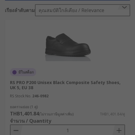
ก่อสร้าง คลังสินค้า ครัวอุตสาหกรรม และงานซ่อม
บำรุงทั่วไป โดยรองเท้าเซฟตี้ช่วยป้องกันอันตรายจาก
เรียงลำดับตาม
คุณสมบัติใกล้เคียง / Relevance
แรงกระแทก การกดทับ วัตถุมีคม สารเคมี หรือพื้นผิวที่
ลื่น ลดความเสี่ยงต่อการบาดเจ็บที่เท้า และสามารถ
สวมใส่ได้ตลอดวันทำงานอย่างปลอดภัย
รองเท้าเซฟตี้ในปัจจุบันมีให้เลือกหลากหลาย ทั้ง
รองเท้าเซฟตี้หัวเหล็ก รองเท้าเซฟตี้หัวคอมโพสิต อีกทั้ง
ยังมีรองเท้าเซฟตี้สำหรับผู้หญิงและผู้ชาย เพื่อตอบโจทย์
ลักษณะงานและสภาพแวดล้อมที่แตกต่างกัน
มีในสต็อก
รองเท้าเซฟตี้คืออะไร
RS PRO P200 Unisex Black Composite Safety Shoes,
UK 5, EU 38
รองเท้าเซฟตี้ (Safety Shoes) หรือ รองเท้านิรภัย คือ
RS Stock No.
246-0982
อุปกรณ์ป้องกันส่วนบุคคล (Personal Protective
ยอดรวมย่อย (1 คู่)
Equipment: PPE) ที่ออกแบบมาเพื่อปกป้องเท้าของผู้
THB1,401.84
(ไม่รวมภาษีมูลค่าเพิ่ม)
THB1,401.84/คู่
สวมใส่จากอันตรายในสถานที่ทำงาน เช่น แรงกระแทก
จำนวน / Quantity
จากวัตถุหนัก การกดทับ วัตถุมีคม พื้นลื่น สารเคมี หรือ
ไฟฟ้าสถิต รองเท้าเซฟตี้มักมาพร้อมหัวรองเท้าเสริม