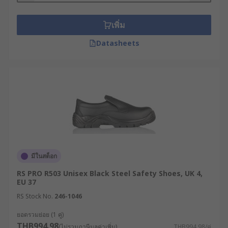
ความแข็งแรง เช่น หัวเหล็กหรือหัวคอมโพสิต รวมถึง
พื้นรองเท้าที่ออกแบบให้ทนทานและยึดเกาะได้ดี
เพิ่ม
รองเท้าเซฟตี้ถูกใช้อย่างแพร่หลายในอุตสาหกรรม
Datasheets
ก่อสร้าง โรงงาน คลังสินค้า ครัวอุตสาหกรรม และงาน
ซ่อมบำรุง เพื่อช่วยลดความเสี่ยงในการบาดเจ็บและ
เพิ่มความปลอดภัยตลอดระยะเวลาการทำงาน
ประเภทการป้องกันของ
รองเท้าเซฟตี้
รองเท้าเซฟตี้ถูกออกแบบให้รองรับความเสี่ยงในระดับ
มีในสต็อก
ต่าง ๆ โดยมีคุณสมบัติการป้องกันที่สำคัญ ได้แก่
RS PRO R503 Unisex Black Steel Safety Shoes, UK 4,
หัวรองเท้านิรภัย : รองเท้าส่วนใหญ่จะเสริมด้วย
EU 37
หัวเหล็ก หรือหัวคอมโพสิต เพื่อป้องกันแรง
RS Stock No.
246-1046
กระแทกและการกดทับจากของหนัก เหมาะ
ยอดรวมย่อย (1 คู่)
สำหรับงานคลังสินค้า งานขนย้าย และงาน
THB994.98
(ไม่รวมภาษีมูลค่าเพิ่ม)
THB994.98/คู่