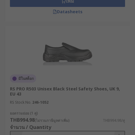
เพิ่ม
งานซ่อมบำรุงและงานภาคสนาม : รองเท้าหัว
Datasheets
เหล็กหุ้มข้อที่ให้ความคล่องตัวและการป้องกัน
รอบด้าน เหมาะกับสภาพแวดล้อมที่หลากหลาย
RS จำหน่ายรองเท้าเซฟตี้
คุณภาพสูงจากแบรนด์ชั้นนำ
ที่เว็บไซต์ RS ศูนย์รวมโซลูชันด้านอุตสาหกรรมและ
อิเล็กทรอนิกส์ เราจำหน่ายรองเท้าเซฟตี้จากแบรนด์ชั้น
นำ ที่ผ่านการรับรองด้านคุณภาพ ไม่ว่าจะเป็น
มีในสต็อก
UPower
,
Jalas
,
Honeywell Safety
และแบรนด์ของ
RS PRO R503 Unisex Black Steel Safety Shoes, UK 9,
เราเองอย่าง
RS PRO
โดยคุณสามารถซื้อรองเท้าหัว
EU 43
เหล็ก รองเท้าหุ้มข้อ และรองเท้านิรภัยประเภทต่าง ๆ
RS Stock No.
246-1052
ได้ทั้งราคาปลีกและราคาส่ง นอกจากนี้ เรายัง
ยอดรวมย่อย (1 คู่)
จำหน่าย
อุปกรณ์ป้องกันเท้า
คุณภาพสูง พร้อมบริการจัด
THB994.98
(ไม่รวมภาษีมูลค่าเพิ่ม)
THB994.98/คู่
ส่งทั่วประเทศไทย
จำนวน / Quantity