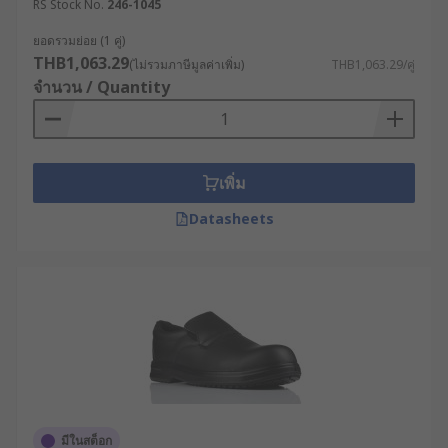
RS Stock No.
246-1045
ไฟฟ้าสถิต (ESD), การรองรับแรงกระแทกที่ส้น
ยอดรวมย่อย (1 คู่)
เท้า, คุณสมบัติกันน้ำ หรือโครงสร้างที่มีน้ำหนัก
THB1,063.29
(ไม่รวมภาษีมูลค่าเพิ่ม)
THB1,063.29/คู่
เบา เพื่อเพิ่มความสบายเมื่อต้องสวมใส่เป็นเวลา
จำนวน / Quantity
นาน
รูปแบบรองเท้าเซฟตี้ที่มีให้
เลือก
เพิ่ม
Datasheets
รองเท้าเซฟตี้มีหลายรูปแบบตามลักษณะงาน เช่น
รองเท้าเซฟตี้หุ้มข้อ สำหรับงานที่ต้องการการ
พยุงข้อเท้า
รองเท้าเซฟตี้หัวเหล็ก และหัวคอมโพสิต สำหรับ
งานที่มีความเสี่ยงจากแรงกระแทก
รองเท้าเซฟตี้แบบน้ำหนักเบา หรือทรงสปอร์ต
สำหรับงานที่ต้องเคลื่อนไหวบ่อย
มีในสต็อก