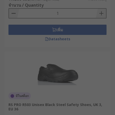
อุตสาหกรรมทั่วไป
จำนวน / Quantity
พื้นรองเท้าป้องกันการเจาะทะลุ : บางรุ่นมีการ
เสริมแผ่นเหล็กบริเวณพื้นรองเท้าชั้นกลาง หรือ
ใช้วัสดุที่ไม่ใช่โลหะที่มีคุณสมบัติทนต่อการเจาะ
ทะลุ เพื่อป้องกันวัตถุมีคม เช่น ตะปู หรือเศษโลหะ
เพิ่ม
ซึ่งมักเป็นข้อกำหนดที่จำเป็นสำหรับงานก่อสร้าง
Datasheets
งานกลางแจ้ง และงานบำรุงรักษา
การป้องกันการลื่น : พื้นรองเท้าออกแบบให้ยึด
เกาะได้ดี ลดความเสี่ยงจากพื้นเปียก น้ำมัน หรือ
ไขมัน เหมาะกับโรงงานอาหาร ครัวอุตสาหกรรม
และพื้นที่ที่มีของเหลว
การป้องกันสารเคมีและของเหลว : รองเท้าเซฟตี้
บางประเภทมีคุณสมบัติทนต่อน้ำมัน เชื้อเพลิง
และสามารถสัมผัสกับสารเคมีเจือจางได้ในระดับ
จำกัด ซึ่งช่วยลดการเสื่อมสภาพของวัสดุและเพิ่ม
มีในสต็อก
ความปลอดภัยในสภาพแวดล้อมทาง
RS PRO R503 Unisex Black Steel Safety Shoes, UK 3,
อุตสาหกรรมเฉพาะทาง
EU 36
คุณสมบัติพิเศษอื่น ๆ : อาจรวมถึงการป้องกัน