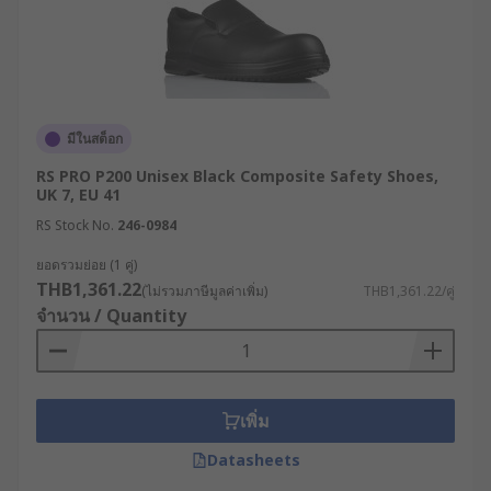
เซฟตี้ที่ไม่พอดีอาจทำให้เกิดความเหนื่อยล้า เกิด
ตุ่มพอง และส่งผลต่อปัญหากล้ามเนื้อและกระดูก
ในระยะยาว แม้ว่ารองเท้านั้นจะผ่านมาตรฐาน
ความปลอดภัยทางเทคนิคครบถ้วนก็ตาม
พิจารณาความเข้ากันได้กับชุดทำงานและ
มีในสต็อก
อุปกรณ์ PPE อื่น ๆ : เช่น การตรวจสอบว่าขา
กางเกง ผ้าคลุมหน้าแข้ง หรือชุดป้องกันสารเคมี
RS PRO P200 Unisex Black Composite Safety Shoes,
สามารถคลุมทับรองเท้าได้อย่างเหมาะสม เพื่อ
UK 7, EU 41
รักษาประสิทธิภาพในการป้องกันน้ำกระเซ็น
RS Stock No.
246-0984
สะเก็ดไฟ หรือสิ่งปนเปื้อน
ยอดรวมย่อย (1 คู่)
มาตรฐานความปลอดภัย : ตรวจสอบว่ารองเท้า
THB1,361.22
(ไม่รวมภาษีมูลค่าเพิ่ม)
THB1,361.22/คู่
เป็นไปตามมาตรฐาน EN ISO 20345 หรือ
จำนวน / Quantity
มาตรฐานอุตสาหกรรมอื่น ๆ ที่เกี่ยวข้อง เพื่อให้
มั่นใจว่าเป็นไปตามข้อกำหนดด้านความปลอดภัย
ของหน่วยงานและสถานที่ปฏิบัติงาน
เพิ่ม
ตัวอย่างการใช้งานรองเท้า
Datasheets
เซฟตี้ในอุตสาหกรรมต่าง ๆ