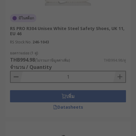
และความสบายในการใช้งานระยะยาว โดยปัจจัย
สำคัญ ได้แก่
มีในสต็อก
ประเภทของหัวรองเท้า : เลือกระหว่างหัวเหล็ก
RS PRO R304 Unisex White Steel Safety Shoes, UK 11,
หรือหัวคอมโพสิตตามระดับความเสี่ยงจากแรง
EU 46
กระแทกและน้ำหนักของวัตถุที่อาจตกใส่เท้า
RS Stock No.
246-1043
ระดับการป้องกันของพื้นรองเท้า : พิจารณาว่า
ยอดรวมย่อย (1 คู่)
จำเป็นต้องมีแผ่นกันเจาะ ป้องกันการลื่น หรือทน
THB994.98
(ไม่รวมภาษีมูลค่าเพิ่ม)
THB994.98/คู่
ต่อน้ำมันและสารเคมีหรือไม่
จำนวน / Quantity
รูปแบบรองเท้า : รองเท้าหุ้มข้อเหมาะกับงานที่
ต้องการการพยุงข้อเท้า ส่วนรองเท้าแบบโลว์คัต
เหมาะกับงานที่ต้องเคลื่อนไหวบ่อย
เพิ่ม
สภาพแวดล้อมในการทำงาน : เช่น พื้นเปียก พื้น
มัน พื้นขรุขระ หรือพื้นที่ที่มีไฟฟ้าสถิต ควรเลือก
Datasheets
รองเท้าที่มีคุณสมบัติเฉพาะทางรองรับ
ควรตรวจสอบขนาด ความกระชับ และความ
สบายตลอดการทำงานเต็มกะ : เนื่องจากรองเท้า