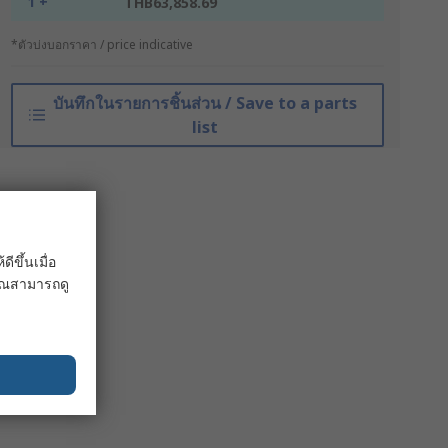
1 +
THB63,858.69
*ตัวบ่งบอกราคา / price indicative
บันทึกในรายการชิ้นส่วน / Save to a parts
list
ขึ้นเมื่อ
 คุณสามารถดู