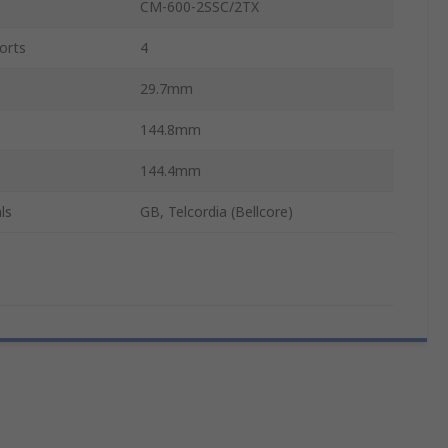
CM-600-2SSC/2TX
orts
4
29.7mm
144.8mm
144.4mm
ls
GB, Telcordia (Bellcore)