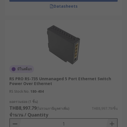
เผื่ออนาคตจึงสำคัญ สำหรับเครื่องจักรเฉพาะจุด
Datasheets
ที่มีอุปกรณ์ควบคุมไม่มาก Network Switch 8
Port ถือเป็นตัวเลือกระดับเริ่มต้นที่เหมาะสมและ
ประหยัดพื้นที่ในตู้คอนโทรล แต่สำหรับห้อง
เซิร์ฟเวอร์ย่อย ศูนย์กลางการเชื่อมต่อของแผนก
หรือระบบกล้องวงจรปิดขนาดกลาง การเลือกใช้
สวิตช์ฮับ 24 พอร์ต หรือ 48 พอร์ต จะช่วยให้การ
บริหารจัดการสายสัญญาณจากศูนย์กลางทำได้
เป็นระเบียบและมีประสิทธิภาพมากกว่า
คำนวณแบนด์วิดท์ : ประเมินว่าแอปพลิเคชันของ
มีในสต็อก
คุณต้องการความเร็วระดับ Fast Ethernet ซึ่ง
เพียงพอสำหรับเซ็นเซอร์และ PLC ทั่วไป หรือ
RS PRO RS-735 Unmanaged 5 Port Ethernet Switch
Power Over Ethernet
ต้องการ Gigabit Ethernet สำหรับการส่งไฟล์
RS Stock No.
180-404
ภาพความละเอียดสูงจากระบบ Machine Vision
และฐานข้อมูลเซิร์ฟเวอร์
ยอดรวมย่อย (1 ชิ้น)
THB8,997.79
พิจารณากำลังไฟ : ควรตรวจสอบกำลังไฟรวม
(ไม่รวมภาษีมูลค่าเพิ่ม)
THB8,997.79/ชิ้น
จำนวน / Quantity
และมาตรฐาน IEEE ที่รองรับ เช่น 802.3af,
802.3at เพื่อให้มั่นใจว่าสามารถจ่ายไฟและใช้