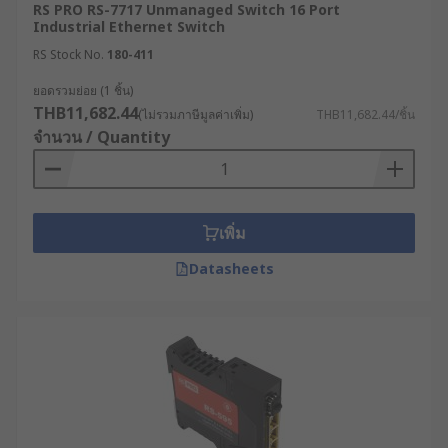
RS PRO RS-7717 Unmanaged Switch 16 Port
และลดความเสี่ยงจากภัยคุกคามทางไซเบอร์
Industrial Ethernet Switch
ความคุ้มค่าของการลงทุน (ROI) : แม้ว่าการ
RS Stock No.
180-411
ลงทุนกับสวิตช์ฮับราคาถูกตามท้องตลาดอาจคุ้ม
ยอดรวมย่อย (1 ชิ้น)
ค่ากว่าในระยะสั้น แต่เมื่อเทียบกับอายุการใช้งาน
THB11,682.44
(ไม่รวมภาษีมูลค่าเพิ่ม)
THB11,682.44/ชิ้น
ความทนทาน และฟังก์ชันการจัดการที่อุปกรณ์
จำนวน / Quantity
เกรดอุตสาหกรรมมอบให้ การเลือกซื้ออุปกรณ์ที่
ได้มาตรฐานจะช่วยลดต้นทุนแฝงจากการซ่อม
บำรุงและปัญหาเครือข่ายล่มได้อย่างมหาศาล
เจาะลึกประเภทของเน็ตเวิร์ก
เพิ่ม
สวิตซ์เพื่อการใช้งานที่ตรงจุด
Datasheets
เพื่อตอบรับกับขนาดโครงสร้างและการประยุกต์ใช้งาน
ที่หลากหลาย การเลือกเน็ตเวิร์กสวิตซ์ที่ตรงกับหมวด
หมู่จึงเป็นหัวใจสำคัญของการออกแบบเครือข่าย
1. Managed Network Switch