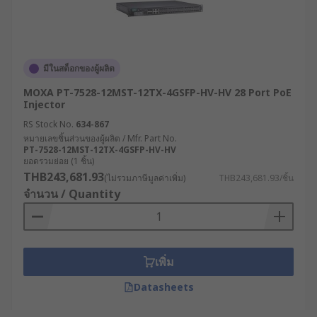
จากแบรนด์ชั้นนำอย่าง
MOXA
,
Trendnet
, รวมถึง
แบรนด์ของเราเองอย่าง
RS PRO
และอีกมากมาย
สามารถเลือกซื้อเน็ตเวิร์กสวิตซ์ได้ทั้งในราคาส่งและ
ปลีก นอกจากนี้เรายังมีจำหน่าย
อุปกรณ์และสาย
สัญญาณที่ใช้ในการเชื่อมต่อข้อมูล
อีกหลากหลายรูป
มีในสต็อกของผู้ผลิต
แบบ พร้อมตอบโจทย์ทุกความต้องการของผู้ประกอบ
MOXA PT-7528-12MST-12TX-4GSFP-HV-HV 28 Port PoE
การ เลือกซื้อสินค้าได้สะดวกตลอด 24 ชั่วโมงบน
Injector
เว็บไซต์ของเรา พร้อมบริการจัดส่งทั่วประเทศไทย หาก
RS Stock No.
634-867
ต้องการคำแนะนำเพิ่มเติมเกี่ยวกับการเลือกเน็ตเวิร์ก
หมายเลขชิ้นส่วนของผู้ผลิต / Mfr. Part No.
PT-7528-12MST-12TX-4GSFP-HV-HV
สวิตซ์ที่เหมาะสมกับอุตสาหกรรมของคุณ สามารถ
ยอดรวมย่อย (1 ชิ้น)
ปรึกษาผู้เชี่ยวชาญด้านผลิตภัณฑ์ของเราได้เลย
THB243,681.93
(ไม่รวมภาษีมูลค่าเพิ่ม)
THB243,681.93/ชิ้น
จำนวน / Quantity
เพิ่ม
Datasheets