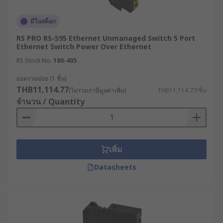
นี่คืออุปกรณ์เครือข่ายระดับท็อปคลาส ที่มอบอิสระใน
มีในสต็อก
การปรับแต่งอย่างสูงสุด Managed Network Switch
อนุญาตให้ผู้ดูแลระบบไอทีเข้าไปตั้งค่าจัดการแบนด์วิด
RS PRO RS-595 Ethernet Unmanaged Switch 5 Port
Ethernet Switch Power Over Ethernet
ท์ ตรวจสอบสถานะการทำงานผ่านโปรโตคอลอย่าง
SNMP และกำหนดนโยบายความปลอดภัยเครือข่ายได้
RS Stock No.
180-405
อย่างละเอียดถี่ถ้วน อุปกรณ์ประเภทนี้มีอินเทอร์เฟซผู้
ยอดรวมย่อย (1 ชิ้น)
ใช้ที่ช่วยให้การมอนิเตอร์ระบบที่ซับซ้อนเป็นเรื่องง่าย
THB11,114.77
(ไม่รวมภาษีมูลค่าเพิ่ม)
THB11,114.77/ชิ้น
เหมาะอย่างยิ่งสำหรับเครือข่ายองค์กรขนาดกลางถึง
จำนวน / Quantity
ขนาดใหญ่ หรือในโรงงานที่มีการวางระบบ OT ควบคู่
ไปกับ IT อย่างเต็มรูปแบบ
2. Unmanaged Network Switch
เพิ่ม
Datasheets
Unmanaged Network Switch ทำงานบนหลักการ
Plug-and-Play คือพร้อมใช้งานทันทีที่เสียบสาย LAN
และจ่ายไฟ โดยไม่ต้องผ่านกระบวนการตั้งค่าใด ๆ ตัว
เครื่องจะทำการเรียนรู้ MAC Address และจัดเส้นทาง
ข้อมูลพื้นฐานให้โดยอัตโนมัติ เหมาะสำหรับเครือข่าย