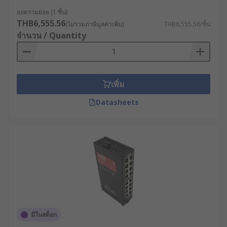
วิศวกรเครือข่ายและผู้เชี่ยวชาญจะหลีกเลี่ยงการ
ยอดรวมย่อย (1 ชิ้น)
THB6,555.56
ใช้คำนี้ในเอกสารสเปกเชิงเทคนิค
(ไม่รวมภาษีมูลค่าเพิ่ม)
THB6,555.56/ชิ้น
จำนวน / Quantity
ทำไมธุรกิจอุตสาหกรรมถึง
ต้องให้ความสำคัญกับการ
เลือกเน็ตเวิร์กสวิตซ์ ?
เพิ่ม
Datasheets
เสถียรภาพการส่งข้อมูลระดับสูง :ในระบบที่
เกี่ยวข้องกับเซ็นเซอร์อุตสาหกรรม อุปกรณ์ PLC
และหน้าจอสั่งการ HMI เน็ตเวิร์กสวิตซ์ที่มีแบนด์
วิดท์และความสามารถในการจัดการปริมาณ
ข้อมูลที่เหมาะสม จะช่วยให้มั่นใจได้ว่าข้อมูล
สำคัญจะส่งต่อถึงปลายทางได้อย่างทันท่วงที
ความปลอดภัยของข้อมูลเครือข่าย : สวิตช์ใน
ระดับองค์กรสามารถแบ่งส่วนเครือข่ายย่อยเพื่อ
แยกทราฟฟิกข้อมูลของฝ่ายผลิตออกจากฝ่าย
มีในสต็อก
บริหาร ช่วยป้องกันการเข้าถึงที่ไม่ได้รับอนุญาต