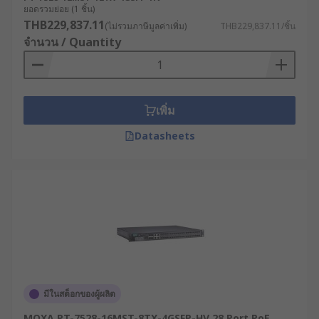
ยอดรวมย่อย (1 ชิ้น)
THB229,837.11
(ไม่รวมภาษีมูลค่าเพิ่ม)
THB229,837.11/ชิ้น
จำนวน / Quantity
เพิ่ม
Datasheets
มีในสต็อกของผู้ผลิต
MOXA PT-7528-16MST-8TX-4GSFP-HV 28 Port PoE