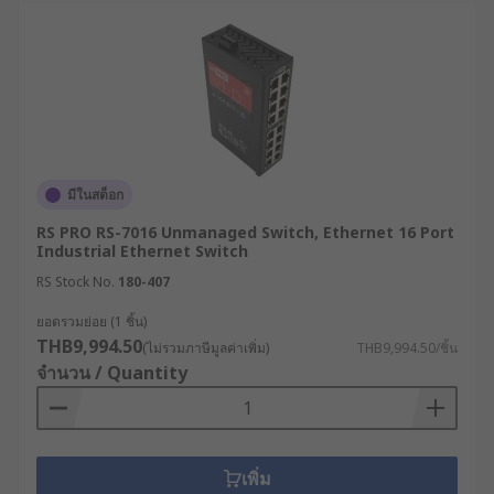
การออกแบบระบบเครือข่ายโดยสิ้นเชิง เนื่องจาก PoE
Network Switch หรือ สวิตช์ฮับ PoE ไม่เพียงแต่ส่งผ่าน
ข้อมูล แต่ยังสามารถจ่ายกระแสไฟฟ้าแรงดันต่ำผ่าน
สายอักขระอีเธอร์เน็ตเส้นเดียวกันไปยังอุปกรณ์ปลาย
ทาง เช่น กล้อง IP Camera, จุดกระจายสัญญาณ Wi-Fi
หรือโทรศัพท์ IP Phone ช่วยให้วิศวกรประหยัดงบ
ประมาณ รวมถึงเวลาในการเดินสายไฟฟ้าแยกต่างหาก
มีในสต็อก
และสำหรับจุดติดตั้งย่อยที่มีพื้นที่จำกัดหรือต้องการจ่าย
ไฟให้อุปกรณ์จำนวนน้อย การเลือกใช้ PoE Switch 4
RS PRO RS-7016 Unmanaged Switch, Ethernet 16 Port
Industrial Ethernet Switch
port ถือเป็นตัวเลือกที่กะทัดรัดและคุ้มค่าอย่างยิ่ง
RS Stock No.
180-407
คู่มือการเลือกสเปกเน็ตเวิร์ก
ยอดรวมย่อย (1 ชิ้น)
สวิตซ์ให้ตอบโจทย์การใช้
THB9,994.50
(ไม่รวมภาษีมูลค่าเพิ่ม)
THB9,994.50/ชิ้น
จำนวน / Quantity
งาน
ประเมินจำนวนพอร์ต : สวิตช์ทำหน้าที่เป็น
ตัวกลางการเชื่อมต่อ การมีพอร์ตที่เพียงพอและ
เพิ่ม