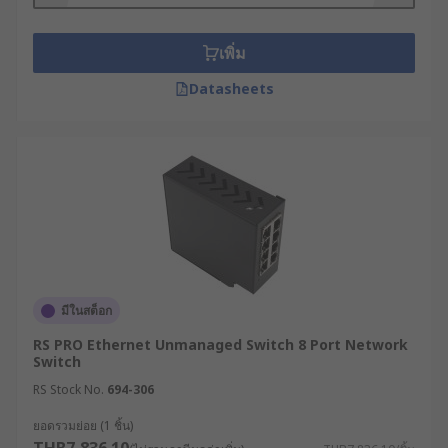
งานร่วมกับอุปกรณ์ปลายทางที่นำมาเชื่อมต่อได้
อย่างสมบูรณ์
เพิ่ม
สภาพแวดล้อมในการติดตั้ง : เป็นปัจจัยชี้ขาดว่า
คุณต้องการอุปกรณ์เกรดพาณิชย์ สำหรับห้อง
Datasheets
แอร์ หรือสเปกเกรดอุตสาหกรรมสำหรับหน้า
งานการผลิต
ปัจจัยเพิ่มเติมที่ควรพิจารณา
ในการเลือกซื้อเน็ตเวิร์กสวิตซ์
ความจุการประมวลผลและแบนด์วิดท์ : ปัจจัยนี้จะ
เป็นตัวกำหนดปริมาณข้อมูลที่สวิตช์สามารถ
มีในสต็อก
ประมวลผลได้พร้อมกัน ซึ่งส่งผลโดยตรงต่อ
ประสิทธิภาพการทำงานในระบบเครือข่าย
RS PRO Ethernet Unmanaged Switch 8 Port Network
Switch
อุตสาหกรรมที่มีการรับส่งข้อมูลอย่างหนาแน่น
RS Stock No.
694-306
การรองรับฟังก์ชัน QoS เพื่อจัดลำดับความสำคัญ
ของข้อมูล : ระบบนี้จะช่วยให้ความสำคัญกับแพ็ก
ยอดรวมย่อย (1 ชิ้น)
เกจข้อมูลที่สำคัญที่สุดก่อน เช่น สัญญาณควบคุม