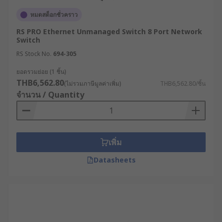
ไฟฟ้า (EMI) และสัญญาณรบกวนทางความถี่วิทยุ
หมดสต็อกชั่วคราว
(RFI) ในระดับที่รุนแรงมาก ซึ่งสามารถทำลาย
อุปกรณ์ไอทีทั่วไปได้ Industrial Network
RS PRO Ethernet Unmanaged Switch 8 Port Network
Switch
Switch ที่ผ่านมาตรฐาน IEC 61850-3 ออกแบบ
มาเพื่อป้องกันคลื่นรบกวนเหล่านี้โดยเฉพาะ ช่วย
RS Stock No.
694-305
ให้การสื่อสารระหว่างอุปกรณ์ป้องกัน และระบบ
ยอดรวมย่อย (1 ชิ้น)
ควบคุมการจ่ายกระแสไฟฟ้าดำเนินไปได้อย่าง
THB6,562.80
(ไม่รวมภาษีมูลค่าเพิ่ม)
THB6,562.80/ชิ้น
แม่นยำ ป้องกันปัญหาไฟฟ้าดับในวงกว้าง
จำนวน / Quantity
เลือกซื้อเน็ตเวิร์กสวิตซ์
คุณภาพสูงจากแบรนด์ชั้นนำ
เพิ่ม
ที่ RS
Datasheets
ผู้ประกอบการคนไหนกำลังมองหาแหล่งจำหน่าย
เน็ตเวิร์กสวิตซ์คุณภาพสูง ในราคาคุ้มค่า และมีตัว
เลือกครบครัน ต้องมาที่ RS ผู้นำด้านโซลูชัน
อุตสาหกรรมและอิเล็กทรอนิกส์ เรามีเน็ตเวิร์กสวิตซ์