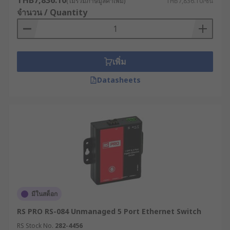
THB7,836.10
(ไม่รวมภาษีมูลค่าเพิ่ม)
THB7,836.10/ชิ้น
การทำงาน เพื่อให้มั่นใจว่าแอปพลิเคชันหรือ
จำนวน / Quantity
ระบบที่ต้องการความแม่นยำเรื่องเวลาจะทำงาน
ได้อย่างเสถียรและตอบสนองได้ทันท่วงที
โปรโตคอลระบบสำรองเครือข่าย : ฟีเจอร์ต่าง ๆ
เพิ่ม
เช่น โปรโตคอลการเชื่อมต่อแบบวงแหวน หรือ
การสำรองเส้นทางข้อมูล จะช่วยเพิ่มความ
Datasheets
ยืดหยุ่นในการทำงานให้กับเครือข่าย และช่วยลด
เวลาสูญเปล่าจากปัญหาระบบล่มในกระบวนการ
ทำงานที่สำคัญ
มาตรฐานการทนทานต่อสภาพแวดล้อม :
เน็ตเวิร์กสวิตช์เกรดอุตสาหกรรมอาจจำเป็นต้องมี
คุณสมบัติรองรับช่วงอุณหภูมิที่กว้างเป็นพิเศษ
หรือต้องผ่านการรับรองมาตรฐานเฉพาะทาง
ทั้งนี้ขึ้นอยู่กับสภาวะแวดล้อมของพื้นที่หน้างานที่
นำไปติดตั้ง
มีในสต็อก
อินเทอร์เฟซการจัดการและระบบตรวจสอบ
RS PRO RS-084 Unmanaged 5 Port Ethernet Switch
วิเคราะห์ : ระบบการตั้งค่าผ่านหน้าเว็บหรือระบบ
RS Stock No.
282-4456