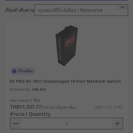
ด้านเครือข่ายสารสนเทศจึงหมายถึงการสร้างระบบ
สื่อสารข้อมูลที่รวดเร็ว ปลอดภัย และไร้รอยต่อ เพื่อให้
เรียงลำดับตาม
คุณสมบัติใกล้เคียง / Relevance
เครื่องจักร เซ็นเซอร์ และระบบควบคุมสามารถทำงาน
สอดประสานกันได้อย่างสมบูรณ์แบบ อุปกรณ์ที่เป็น
หัวใจหลักในสถาปัตยกรรมนี้คือ “เน็ตเวิร์กสวิตซ์” ซึ่งทำ
หน้าที่ส่งต่อข้อมูลภายในเครือข่ายได้อย่างเสถียรและ
เชื่อถือได้
โดยที่ RS เรามุ่งมั่นนำเสนอโซลูชันเน็ตเวิร์กสวิตซ์เกรด
พรีเมียมที่ผ่านการรับรองมาตรฐานระดับสากล เพื่อ
ตอบโจทย์วิศวกรระบบและฝ่ายจัดซื้อที่กำลังมอง
มีในสต็อก
หาความเสถียรสูงสุดให้แก่โรงงานของตน
RS PRO RS-7617 Unmanaged 16 Port Network Switch
เน็ตเวิร์กสวิตซ์คืออะไร ?
RS Stock No.
180-410
ยอดรวมย่อย (1 ชิ้น)
THB11,337.77
(ไม่รวมภาษีมูลค่าเพิ่ม)
THB11,337.77/ชิ้น
เน็ตเวิร์กสวิตซ์ (Network Switch) คืออุปกรณ์เครือ
จำนวน / Quantity
ข่ายยุคใหม่ที่ทำหน้าที่เป็นศูนย์กลางในการเชื่อมต่อ
อุ
ปกรณ์คอมพิวเตอร์และอุปกรณ์เครือข่าย
หลากหลาย
ชนิดเข้าด้วยกันภายในเครือข่ายท้องถิ่น ความโดดเด่น