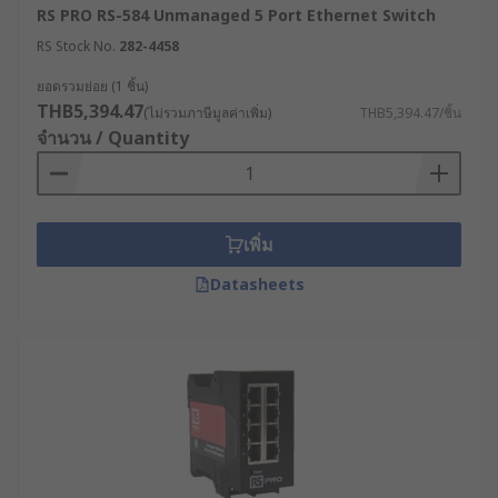
เน็ตเวิร์กสวิตซ์ที่ใช้ในพื้นที่เหล่านี้ต้องผ่าน
RS PRO RS-584 Unmanaged 5 Port Ethernet Switch
มาตรฐานการป้องกันการระเบิด และมีตัวถังแบบ
RS Stock No.
282-4458
ไร้พัดลมที่ทนทานต่ออุณหภูมิที่ผันผวนอย่าง
ยอดรวมย่อย (1 ชิ้น)
รุนแรง เพื่อใช้เชื่อมต่อระบบ SCADA กับเซ็นเซอร์
THB5,394.47
(ไม่รวมภาษีมูลค่าเพิ่ม)
THB5,394.47/ชิ้น
ตรวจวัดแรงดันและอุณหภูมิตามท่อส่งต่าง ๆ ได้
จำนวน / Quantity
อย่างปลอดภัย
ระบบคมนาคมและขนส่งอัจฉริยะ : สำหรับการ
ควบคุมสัญญาณไฟจราจรอัจฉริยะ ระบบเก็บค่า
ผ่านทาง หรือระบบอาณัติสัญญาณในรถไฟฟ้า
เพิ่ม
เน็ตเวิร์กสวิตซ์ต้องเผชิญกับแรงสั่นสะเทือนสูง ฝุ่น
Datasheets
ควัน และสภาพอากาศภายนอก อุปกรณ์ที่ได้รับ
มาตรฐาน EN 50155 สำหรับระบบราง และ
NEMA TS2 สำหรับงานจราจร จะถูกนำมาติดตั้ง
ในตู้คอนโทรลริมถนน เพื่อส่งข้อมูลวิดีโอจาก
กล้อง CCTV และข้อมูลเซ็นเซอร์กลับไปยังศูนย์
ควบคุมส่วนกลางแบบเรียลไทม์
ระบบโครงข่ายไฟฟ้าและสถานีไฟฟ้าย่อย :
ภายในสถานีไฟฟ้าย่อยมีคลื่นรบกวนทางแม่เหล็ก