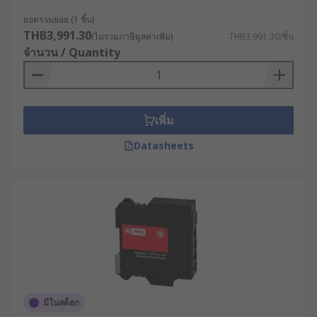
พิมพ์คำสั่ง จะช่วยให้ผู้ดูแลสามารถมองเห็นภาพ
ยอดรวมย่อย (1 ชิ้น)
รวมประสิทธิภาพของเครือข่าย ทำให้การ
THB3,991.30
วิเคราะห์หาจุดบกพร่องและการบำรุงรักษา
(ไม่รวมภาษีมูลค่าเพิ่ม)
THB3,991.30/ชิ้น
จำนวน / Quantity
สามารถทำได้ง่ายและรวดเร็วยิ่งขึ้น
ตัวอย่างการใช้เน็ตเวิร์ก
สวิตซ์อุตสาหกรรมต่าง ๆ
เพิ่ม
Datasheets
ระบบอัตโนมัติในสายการผลิต : ในโรงงาน
ประกอบชิ้นส่วนยานยนต์หรือโรงงาน
อิเล็กทรอนิกส์ขนาดใหญ่ เครื่องจักรกลอัตโนมัติ
แขนกล ระบบ PLC และหน้าจอ HMI จำเป็นต้อง
แลกเปลี่ยนข้อมูลกันในระดับมิลลิวินาที สวิตช์
อุตสาหกรรมจะนำมาใช้เพื่อสร้างเครือข่ายแบบ
วงแหวนที่มีระบบสำรองเส้นทางข้อมูล
อุตสาหกรรมน้ำมัน ก๊าซ และปิโตรเคมี : สภาพ
แวดล้อมในแท่นขุดเจาะหรือโรงกลั่นเต็มไปด้วย
มีในสต็อก
สารเคมี ก๊าซไวไฟ และความเสี่ยงต่อการระเบิด