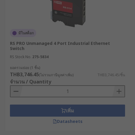
ขนาดเล็ก โฮมออฟฟิศ หรือจุดเชื่อมต่อปลายทางใน
สายการผลิตที่ต้องการแค่การสื่อสารขั้นพื้นฐาน
3. Industrial Network Switch
มีในสต็อก
สภาพแวดล้อมในโรงงานอุตสาหกรรมนั้นเต็มไปด้วย
RS PRO Unmanaged 4 Port Industrial Ethernet
ความท้าทาย ทั้งอุณหภูมิที่ร้อนจัดหรือเย็นจัด ฝุ่น
Switch
ละออง ความชื้น การสั่นสะเทือนจากเครื่องจักรหนัก
RS Stock No.
275-5834
และสัญญาณรบกวนทางแม่เหล็กไฟฟ้า Industrial
Network Switch ผ่านการออกแบบเชิงวิศวกรรมมา
ยอดรวมย่อย (1 ชิ้น)
THB3,746.45
เพื่อทนทานต่อสภาวะสุดโหดเหล่านี้โดยเฉพาะ มักใช้
(ไม่รวมภาษีมูลค่าเพิ่ม)
THB3,746.45/ชิ้น
จำนวน / Quantity
วัสดุตัวถังโลหะที่ระบายความร้อนได้โดยไม่ต้องใช้
พัดลม ติดตั้งบนราง DIN Rail ได้ และรองรับแหล่งจ่าย
ไฟสำรองแบบคู่ เพื่อรับประกันว่าจะไม่มีทางหยุด
ทำงานแม้ในสภาวะวิกฤต
เพิ่ม
4. PoE Network Switch
Datasheets
เทคโนโลยี Power over Ethernet (PoE) เข้ามาปฏิวัติ