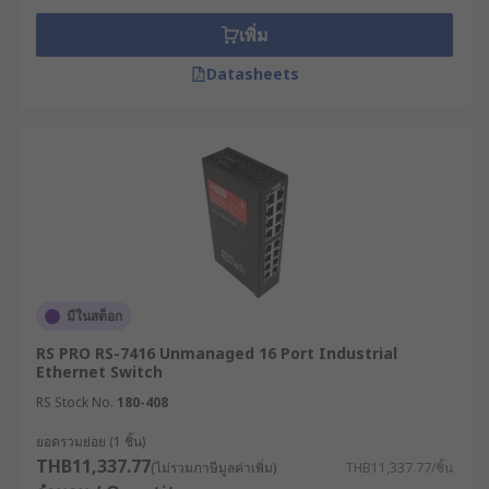
ของอุปกรณ์นี้คือ "ความฉลาด" ในการจัดการเส้นทาง
เพิ่ม
ข้อมูล เน็ตเวิร์กสวิตซ์ทำงานโดยการเรียนรู้และจัดเก็บ
ข้อมูล MAC address ของอุปกรณ์ต่าง ๆ แล้วจึงส่งต่อ
Datasheets
เฟรมข้อมูลไปยังพอร์ตปลายทางที่กำหนดไว้เท่านั้น
กระบวนการนี้จะช่วยเพิ่มประสิทธิภาพการทำงานของ
ระบบเครือข่าย ด้วยการลดปริมาณการรับส่งข้อมูลที่ไม่
จำเป็น และช่วยจำกัดขอบเขตการชนกันของข้อมูลให้
แคบลง ซึ่งถือเป็นคุณสมบัติที่จำเป็นอย่างยิ่งสำหรับ
สภาพแวดล้อมทางธุรกิจและอุตสาหกรรมที่มีการแลก
เปลี่ยนข้อมูลความเร็วสูงอยู่ตลอดเวลา
เน็ตเวิร์กสวิตซ์ กับ สวิตช์ฮับ
มีในสต็อก
แตกต่างกันอย่างไร ?
RS PRO RS-7416 Unmanaged 16 Port Industrial
Ethernet Switch
RS Stock No.
180-408
ในวงการไอทีและเครือข่ายของประเทศไทย เรามักจะ
ยอดรวมย่อย (1 ชิ้น)
ได้ยินการใช้คำศัพท์ที่หลากหลายในการเรียกอุปกรณ์
THB11,337.77
(ไม่รวมภาษีมูลค่าเพิ่ม)
THB11,337.77/ชิ้น
กระจายสัญญาณ ซึ่งบ่อยครั้งก่อให้เกิดความสับสน