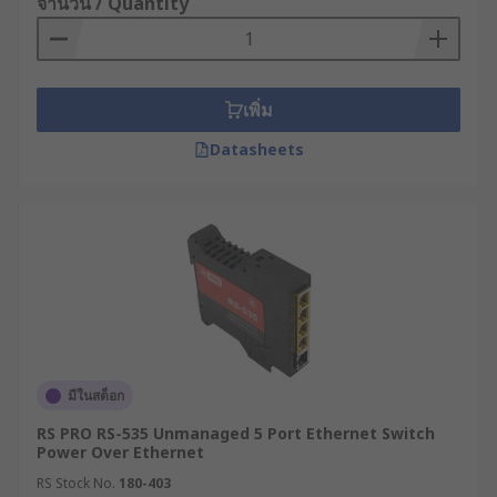
จำนวน / Quantity
ระหว่างผู้ใช้งานและผู้ออกแบบระบบ เพื่อความเข้าใจที่
ถูกต้องตามมาตรฐานสากล เราจำเป็นต้องแยกแยะ
ความแตกต่างทางบริบทของคำศัพท์เหล่านี้ เช่น
เพิ่ม
เน็ตเวิร์กสวิตซ์ : คือคำศัพท์มาตรฐานทางเทคนิค
ในยุคปัจจุบันที่ถูกต้องและเป็นทางการที่สุด ใช้
Datasheets
เรียกอุปกรณ์ที่สามารถวิเคราะห์และส่งข้อมูล
แบบเจาะจงผ่าน MAC Address ตามที่ได้กล่าวไป
ข้างต้น
สวิตช์ฮับ : เป็นคำศัพท์รุ่นเก่า และมีความแม่นยำ
ทางเทคนิคน้อยกว่า อุปกรณ์ฮับแบบดั้งเดิมจะ
ทำการกระจายข้อมูลที่รับเข้ามาทั้งหมดไปยังทุก
พอร์ตโดยไม่มีการคัดกรอง ซึ่งส่งผลให้ต้องแชร์
แบนด์วิดท์ร่วมกัน และอาจเกิดการชนกันของ
ข้อมูลขึ้นได้ เมื่อเทคโนโลยีพัฒนาขึ้นและมี
มีในสต็อก
การนำสวิตช์เข้ามาแทนที่ ผู้คนจำนวนมากยังคง
RS PRO RS-535 Unmanaged 5 Port Ethernet Switch
ติดปากเรียกอุปกรณ์สวิตช์พื้นฐานว่าสวิตช์ฮับ
Power Over Ethernet
แม้ว่าในบริบทการใช้งานปัจจุบัน คำ ๆ นี้มักจะใช้
RS Stock No.
180-403
เพื่ออ้างถึงเน็ตเวิร์กสวิตซ์ชนิดเดียวกันก็ตาม แต่