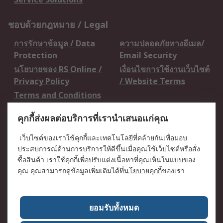
ชอบด้วยกฎหมาย / Legal
การรักษาข้อมูล / Data
ความปลอดภัยทางอีเมล/
Protection
Email Security
นโยบายของ RS Online /
เงื่อนไขการใช้งานเว็บไซต์
Privacy Policy
/ Website Terms
Terms and Conditions
of Sale
คุกกี้ส่งผลต่อบริการที่เรานำเสนอแก่คุณ
เกี่ยวกับ RS / About RS
เว็บไซต์ของเราใช้คุกกี้และเทคโนโลยีที่คล้ายกันเพื่อมอบ
ประสบการณ์ด้านการบริการให้ดีขึ้นเมื่อคุณใช้เว็บไซต์หรือสั่ง
RS ทั่วโลก / RS
ข่าวประชาสัมพันธ์ / Press
ซื้อสินค้า เราใช้คุกกี้เพื่อปรับแต่งเนื้อหาที่คุณเห็นในแบบของ
Worldwide
Centre
คุณ คุณสามารถดูข้อมูลเพิ่มเติมได้ที่
นโยบายคุกกี้
ของเรา
บริษัทในเครือ RS /
วิธีการชำระเงิน /
Corporate Group
Payment Details
เกี่ยวกับ RS / About RS
อาชีพที่ RS / Careers
ยอมรับทั้งหมด