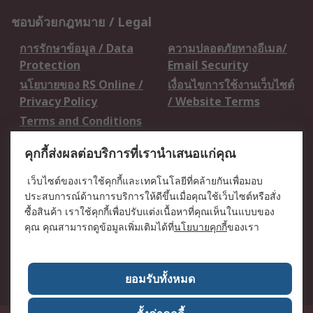
ชอบด้วยกฎหมาย / Legal
การรักษาข้อมูล / Data
ความปลอดภัยทางอีเมล/
Protection
Email Security
นโยบายของ RS Online /
เงื่อนไขการใช้งานเว็บไซต์
Privacy Policy
/ Website Terms
Terms and Conditions
of Sale
คุกกี้ส่งผลต่อบริการที่เรานำเสนอแก่คุณ
เกี่ยวกับ RS / About RS
เว็บไซต์ของเราใช้คุกกี้และเทคโนโลยีที่คล้ายกันเพื่อมอบ
ประสบการณ์ด้านการบริการให้ดีขึ้นเมื่อคุณใช้เว็บไซต์หรือสั่ง
RS ทั่วโลก / RS
ข่าวประชาสัมพันธ์ / Press
ซื้อสินค้า เราใช้คุกกี้เพื่อปรับแต่งเนื้อหาที่คุณเห็นในแบบของ
Worldwide
Centre
คุณ คุณสามารถดูข้อมูลเพิ่มเติมได้ที่
นโยบายคุกกี้
ของเรา
บริษัทในเครือ RS /
วิธีการชำระเงิน /
Corporate Group
Payment Details
เกี่ยวกับ RS / About RS
อาชีพที่ RS / Careers
ยอมรับทั้งหมด