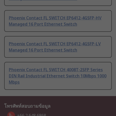
Phoenix Contact FL SWITCH EP6412-4GSFP-HV
Managed 16 Port Ethernet Switch
Phoenix Contact FL SWITCH EP6412-4GSFP-LV
Managed 16 Port Ethernet Switch
Phoenix Contact FL SWITCH 4008T-2SFP Series
DIN Rail Industrial Ethernet Switch 10Mbps 1000
Mbps
โทรศัพท์สอบถามข้อมูล
+66 2 648 6868