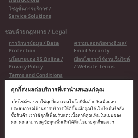
Instructions
โซลูชั่นการบริการ /
Service Solutions
ชอบด้วยกฎหมาย / Legal
การรักษาข้อมูล / Data
ความปลอดภัยทางอีเมล/
Protection
Email Security
นโยบายของ RS Online /
เงื่อนไขการใช้งานเว็บไซต์
Privacy Policy
/ Website Terms
Terms and Conditions
of Sale
คุกกี้ส่งผลต่อบริการที่เรานำเสนอแก่คุณ
เกี่ยวกับ RS / About RS
เว็บไซต์ของเราใช้คุกกี้และเทคโนโลยีที่คล้ายกันเพื่อมอบ
ประสบการณ์ด้านการบริการให้ดีขึ้นเมื่อคุณใช้เว็บไซต์หรือสั่ง
RS ทั่วโลก / RS
ข่าวประชาสัมพันธ์ / Press
ซื้อสินค้า เราใช้คุกกี้เพื่อปรับแต่งเนื้อหาที่คุณเห็นในแบบของ
Worldwide
Centre
คุณ คุณสามารถดูข้อมูลเพิ่มเติมได้ที่
นโยบายคุกกี้
ของเรา
บริษัทในเครือ RS /
วิธีการชำระเงิน /
Corporate Group
Payment Details