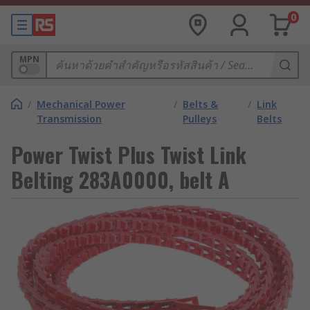
0
MPN
/
Mechanical Power
/
Belts &
/
Link
Transmission
Pulleys
Belts
Power Twist Plus Twist Link
Belting 283A0000, belt A