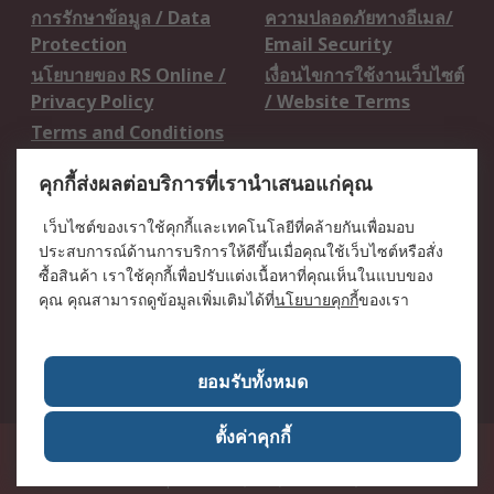
การรักษาข้อมูล / Data
ความปลอดภัยทางอีเมล/
Protection
Email Security
นโยบายของ RS Online /
เงื่อนไขการใช้งานเว็บไซต์
Privacy Policy
/ Website Terms
Terms and Conditions
of Sale
คุกกี้ส่งผลต่อบริการที่เรานำเสนอแก่คุณ
เกี่ยวกับ RS / About RS
เว็บไซต์ของเราใช้คุกกี้และเทคโนโลยีที่คล้ายกันเพื่อมอบ
ประสบการณ์ด้านการบริการให้ดีขึ้นเมื่อคุณใช้เว็บไซต์หรือสั่ง
RS ทั่วโลก / RS
ข่าวประชาสัมพันธ์ / Press
ซื้อสินค้า เราใช้คุกกี้เพื่อปรับแต่งเนื้อหาที่คุณเห็นในแบบของ
Worldwide
Centre
คุณ คุณสามารถดูข้อมูลเพิ่มเติมได้ที่
นโยบายคุกกี้
ของเรา
บริษัทในเครือ RS /
วิธีการชำระเงิน /
Corporate Group
Payment Details
เกี่ยวกับ RS / About RS
อาชีพที่ RS / Careers
ยอมรับทั้งหมด
ตั้งค่าคุกกี้
50 GMM Grammy Place, 19th Floor, Unit 1901-1904, Sukhumvit 21 Road
(Asoke), Klongtoey Nua, Wattana, Bangkok, Thailand 10110
RS
Components Co., Ltd. (Head Office)