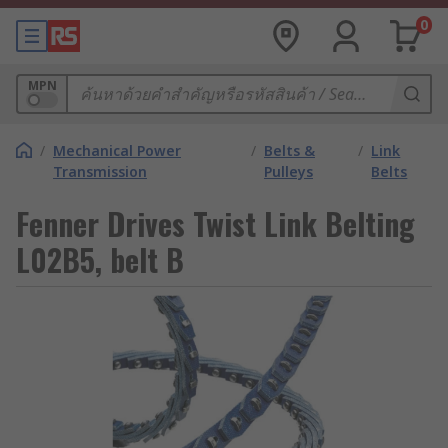
0
MPN
/
Mechanical Power
/
Belts &
/
Link
Transmission
Pulleys
Belts
Fenner Drives Twist Link Belting
L02B5, belt B