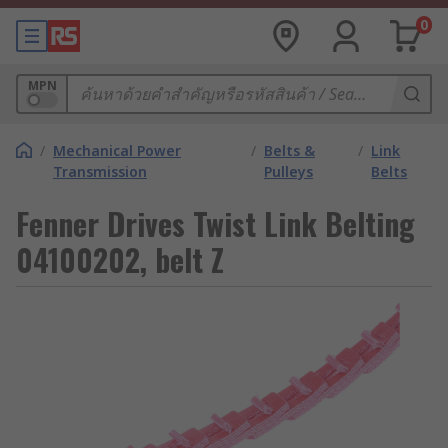
0
MPN
/
Mechanical Power
/
Belts &
/
Link
Transmission
Pulleys
Belts
Fenner Drives Twist Link Belting
04100202, belt Z