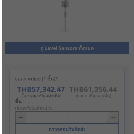
ดู Level Sensors ทั้งหมด
ยอดรวมย่อย (1 ชิ้น)*
THB57,342.47
THB61,356.44
(ไม่รวมภาษีมูลค่าเพิ่ม)
(รวมภาษีมูลค่าเพิ่ม)
Add
ชิ้น
to
เลือกหรือพิมพ์จำนวน
Basket
ตรวจสอบวันจัดส่ง