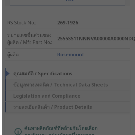
RS Stock No.
:
269-1926
หมายเลขชิ้นส่วนของ
2555SS11NNNVA00000A0000ND
ผู้ผลิต / Mfr. Part No.
:
ผู้ผลิต
:
Rosemount
คุณสมบัติ / Specifications
ข้อมูลทางเทคนิค / Technical Data Sheets
Legislation and Compliance
รายละเอียดสินค้า / Product Details
ค้นหาผลิตภัณฑ์ที่คล้ายกันโดยเลือก