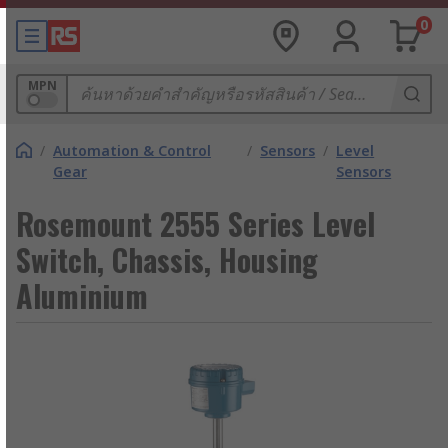
0
MPN
/
Automation & Control
/
Sensors
/
Level
Gear
Sensors
Rosemount 2555 Series Level
Switch, Chassis, Housing
Aluminium