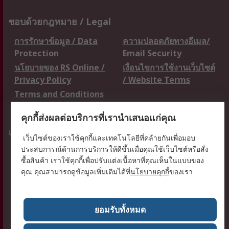
ชอบด้วยกฎหมาย / Legal
การรักษาข้อมูล / Data
ความปลอดภัยทางอีเมล/
Protection
Email Security
นโยบายของ RS Online /
เงื่อนไขการใช้งานเว็บไซต์
Privacy Policy
/ Website Terms
Terms and Conditions
of Sale
คุกกี้ส่งผลต่อบริการที่เรานำเสนอแก่คุณ
เกี่ยวกับ RS / About RS
เว็บไซต์ของเราใช้คุกกี้และเทคโนโลยีที่คล้ายกันเพื่อมอบ
ประสบการณ์ด้านการบริการให้ดีขึ้นเมื่อคุณใช้เว็บไซต์หรือสั่ง
RS ทั่วโลก / RS
ข่าวประชาสัมพันธ์ / Press
ซื้อสินค้า เราใช้คุกกี้เพื่อปรับแต่งเนื้อหาที่คุณเห็นในแบบของ
Worldwide
Centre
คุณ คุณสามารถดูข้อมูลเพิ่มเติมได้ที่
นโยบายคุกกี้
ของเรา
บริษัทในเครือ RS /
วิธีการชำระเงิน /
Corporate Group
Payment Details
เกี่ยวกับ RS / About RS
อาชีพที่ RS / Careers
ยอมรับทั้งหมด