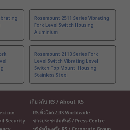
ibrating
Rosemount 2511 Series Vibrating
g
Fork Level Switch Housing
Aluminium
ork
Rosemount 2110 Series Fork
vel
Level Switch Vibrating Level
ng
Switch Top Mount, Housing
Stainless Steel
เกี่ยวกับ RS / About RS
tection
RS ทั่วโลก / RS Worldwide
il Security
ข่าวประชาสัมพันธ์ / Press Centre
ivacy
บริษัทในเครือ RS / Corporate Group