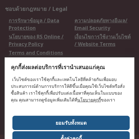
ชอบด้วยกฎหมาย / Legal
การรักษาข้อมูล / Data
ความปลอดภัยทางอีเมล/
Protection
Email Security
นโยบายของ RS Online /
เงื่อนไขการใช้งานเว็บไซต์
Privacy Policy
/ Website Terms
Terms and Conditions
of Sale
คุกกี้ส่งผลต่อบริการที่เรานำเสนอแก่คุณ
เกี่ยวกับ RS / About RS
เว็บไซต์ของเราใช้คุกกี้และเทคโนโลยีที่คล้ายกันเพื่อมอบ
ประสบการณ์ด้านการบริการให้ดีขึ้นเมื่อคุณใช้เว็บไซต์หรือสั่ง
RS ทั่วโลก / RS
ข่าวประชาสัมพันธ์ / Press
ซื้อสินค้า เราใช้คุกกี้เพื่อปรับแต่งเนื้อหาที่คุณเห็นในแบบของ
Worldwide
Centre
คุณ คุณสามารถดูข้อมูลเพิ่มเติมได้ที่
นโยบายคุกกี้
ของเรา
บริษัทในเครือ RS /
วิธีการชำระเงิน /
Corporate Group
Payment Details
เกี่ยวกับ RS / About RS
อาชีพที่ RS / Careers
ยอมรับทั้งหมด
ตั้งค่าคุกกี้