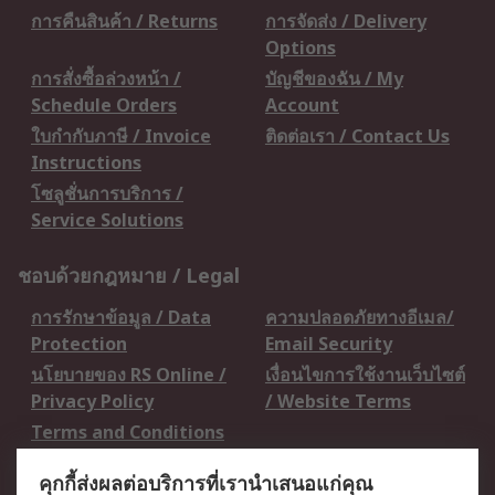
การคืนสินค้า / Returns
การจัดส่ง / Delivery
Options
การสั่งซื้อล่วงหน้า /
บัญชีของฉัน / My
Schedule Orders
Account
ใบกำกับภาษี / Invoice
ติดต่อเรา / Contact Us
Instructions
โซลูชั่นการบริการ /
Service Solutions
ชอบด้วยกฎหมาย / Legal
การรักษาข้อมูล / Data
ความปลอดภัยทางอีเมล/
Protection
Email Security
นโยบายของ RS Online /
เงื่อนไขการใช้งานเว็บไซต์
Privacy Policy
/ Website Terms
Terms and Conditions
of Sale
คุกกี้ส่งผลต่อบริการที่เรานำเสนอแก่คุณ