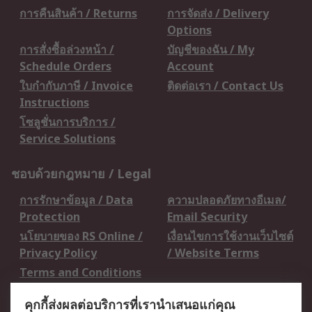
การคืนสินค้า / Returns
การจัดส่ง / Delivery
Options
การสั่งซื้อล่วงหน้า /
บัญชีของฉัน / My
Schedule Orders
Account
ใบกำกับภาษี / Invoice
ติดต่อเรา / Contact Us
Instructions
โซลูชั่นการบริการ /
Service Solutions
ชอบด้วยกฎหมาย / Legal
การรักษาข้อมูล / Data
ความปลอดภัยทางอีเมล/
Protection
Email Security
นโยบายของ RS Online /
เงื่อนไขการใช้งานเว็บไซต์
Privacy Policy
/ Website Terms
Terms and Conditions
of Sale
คุกกี้ส่งผลต่อบริการที่เรานำเสนอแก่คุณ