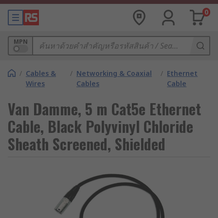
0
MPN
/
Cables &
/
Networking & Coaxial
/
Ethernet
Wires
Cables
Cable
Van Damme, 5 m Cat5e Ethernet
Cable, Black Polyvinyl Chloride
Sheath Screened, Shielded