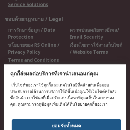
Service Solutions
ชอบด้วยกฎหมาย / Legal
การรักษาข้อมูล / Data
ความปลอดภัยทางอีเมล/
Protection
Email Security
นโยบายของ RS Online /
เงื่อนไขการใช้งานเว็บไซต์
Privacy Policy
/ Website Terms
Terms and Conditions
of Sale
คุกกี้ส่งผลต่อบริการที่เรานำเสนอแก่คุณ
เกี่ยวกับ RS / About RS
เว็บไซต์ของเราใช้คุกกี้และเทคโนโลยีที่คล้ายกันเพื่อมอบ
ประสบการณ์ด้านการบริการให้ดีขึ้นเมื่อคุณใช้เว็บไซต์หรือสั่ง
RS ทั่วโลก / RS
ข่าวประชาสัมพันธ์ / Press
ซื้อสินค้า เราใช้คุกกี้เพื่อปรับแต่งเนื้อหาที่คุณเห็นในแบบของ
Worldwide
Centre
คุณ คุณสามารถดูข้อมูลเพิ่มเติมได้ที่
นโยบายคุกกี้
ของเรา
บริษัทในเครือ RS /
วิธีการชำระเงิน /
Corporate Group
Payment Details
เกี่ยวกับ RS / About RS
อาชีพที่ RS / Careers
ยอมรับทั้งหมด