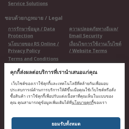
Service Solutions
ชอบด้วยกฎหมาย / Legal
การรักษาข้อมูล / Data
ความปลอดภัยทางอีเมล/
Protection
Email Security
นโยบายของ RS Online /
เงื่อนไขการใช้งานเว็บไซต์
Privacy Policy
/ Website Terms
Terms and Conditions
of Sale
คุกกี้ส่งผลต่อบริการที่เรานำเสนอแก่คุณ
เกี่ยวกับ RS / About RS
เว็บไซต์ของเราใช้คุกกี้และเทคโนโลยีที่คล้ายกันเพื่อมอบ
ประสบการณ์ด้านการบริการให้ดีขึ้นเมื่อคุณใช้เว็บไซต์หรือสั่ง
RS ทั่วโลก / RS
ข่าวประชาสัมพันธ์ / Press
ซื้อสินค้า เราใช้คุกกี้เพื่อปรับแต่งเนื้อหาที่คุณเห็นในแบบของ
Worldwide
Centre
คุณ คุณสามารถดูข้อมูลเพิ่มเติมได้ที่
นโยบายคุกกี้
ของเรา
บริษัทในเครือ RS /
วิธีการชำระเงิน /
Corporate Group
Payment Details
เกี่ยวกับ RS / About RS
อาชีพที่ RS / Careers
ยอมรับทั้งหมด