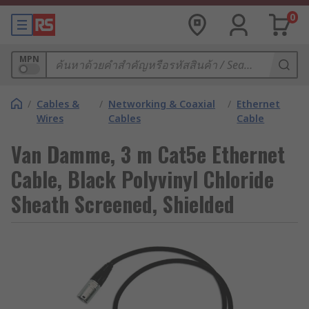
0
MPN
/
Cables &
/
Networking & Coaxial
/
Ethernet
Wires
Cables
Cable
Van Damme, 3 m Cat5e Ethernet
Cable, Black Polyvinyl Chloride
Sheath Screened, Shielded