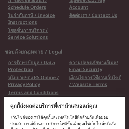
การสั่งซื้อล่วงหน้า /
บัญชีของฉัน / My
Schedule Orders
Account
ใบกำกับภาษี / Invoice
ติดต่อเรา / Contact Us
Instructions
โซลูชั่นการบริการ /
Service Solutions
ชอบด้วยกฎหมาย / Legal
การรักษาข้อมูล / Data
ความปลอดภัยทางอีเมล/
Protection
Email Security
นโยบายของ RS Online /
เงื่อนไขการใช้งานเว็บไซต์
Privacy Policy
/ Website Terms
Terms and Conditions
of Sale
คุกกี้ส่งผลต่อบริการที่เรานำเสนอแก่คุณ
เกี่ยวกับ RS / About RS
เว็บไซต์ของเราใช้คุกกี้และเทคโนโลยีที่คล้ายกันเพื่อมอบ
ประสบการณ์ด้านการบริการให้ดีขึ้นเมื่อคุณใช้เว็บไซต์หรือสั่ง
RS ทั่วโลก / RS
ข่าวประชาสัมพันธ์ / Press