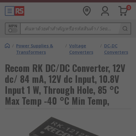
0
MPN
/
Power Supplies &
/
Voltage
/
DC-DC
Transformers
Converters
Converters
Recom RK DC/DC Converter, 12V
dc/ 84 mA, 12V dc Input, 10.8V
Input 1 W, Through Hole, 85 °C
Max Temp -40 °C Min Temp,