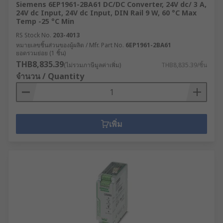
Siemens 6EP1961-2BA61 DC/DC Converter, 24V dc/ 3 A,
Driving a device by increasing or decreasing the
24V dc Input, 24V dc Input, DIN Rail 9 W, 60 °C Max
available input voltage prevents damage or
Temp -25 °C Min
breakdown. Battery space can also be reduced.
RS Stock No.
203-4013
หมายเลขชิ้นส่วนของผู้ผลิต / Mfr. Part No.
6EP1961-2BA61
Isolated DC-DC converters are safer to use in
ยอดรวมย่อย (1 ชิ้น)
cases of internal failure as they prevent the
THB8,835.39
(ไม่รวมภาษีมูลค่าเพิ่ม)
THB8,835.39/ชิ้น
input voltage from being transmitted to the
จำนวน / Quantity
output.
เพิ่ม