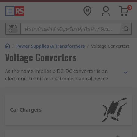
0
MPN
/
Power Supplies & Transformers
/
Voltage Converters
Voltage Converters
As the name implies a DC-DC converter is an
electronic circuit or electromechanical device
which takes a source of direct current (DC) and
converts it from one voltage level to another.
They are used where the operating voltage for
some electronic devices vary making it necessary
Car Chargers
to provide a separate voltage for each device.
Why is it necessary to convert DC to DC?