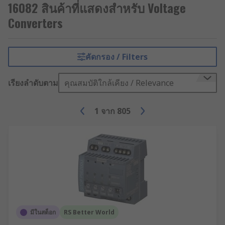
players and more.
16082 สินค้าที่แสดงสำหรับ Voltage
Buck DC-DC converter
- named because it
Converters
'bucks' against the input voltage, this device
produces an output that is less than its
input.
คัดกรอง / Filters
Boost DC-DC converter
- does the opposite
เรียงลำดับตาม
to the Buck and steps up the voltage output.
คุณสมบัติใกล้เคียง / Relevance
Cuk
– This type of converter is similar to
buck-boost converters. The biggest
1
จาก
805
difference is really the name. The Cuk was
named after Slobodan Cuk, the man who
created it.
Charge-Pump
– This converter is used for
stepping the voltage up or down in
applications that have low power.
Advantages of DC-DC converters
มีในสต็อก
RS Better World