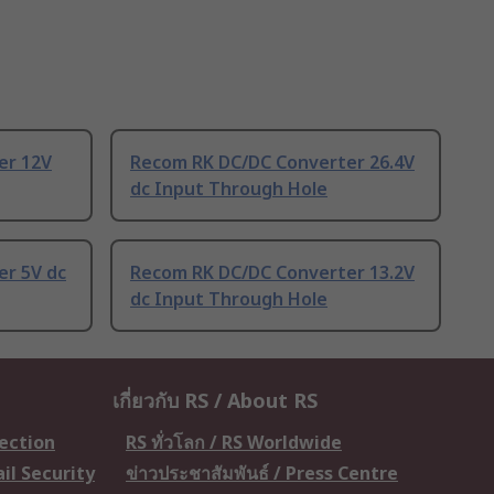
er 12V
Recom RK DC/DC Converter 26.4V
dc Input Through Hole
r 5V dc
Recom RK DC/DC Converter 13.2V
dc Input Through Hole
เกี่ยวกับ RS / About RS
tection
RS ทั่วโลก / RS Worldwide
il Security
ข่าวประชาสัมพันธ์ / Press Centre