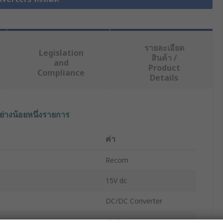
รายละเอียด
Legislation
สินค้า /
and
Product
Compliance
Details
ย่างน้อยหนึ่งรายการ
ค่า
Recom
15V dc
DC/DC Converter
age
10.8V