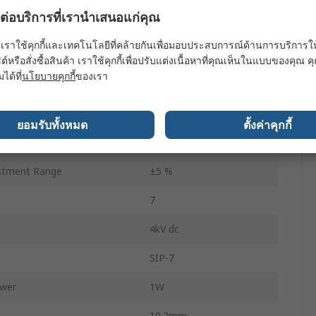
ผลต่อบริการที่เรานำเสนอแก่คุณ
age
12V dc
เราใช้คุกกี้และเทคโนโลยีที่คล้ายกันเพื่อมอบประสบการณ์ด้านการบริการให้ดี
66mA
ต์หรือสั่งซื้อสินค้า เราใช้คุกกี้เพื่อปรับแต่งเนื้อหาที่คุณเห็นในแบบของคุณ
มได้ที่
นโยบายคุกกี้
ของเรา
Through Hole
14919000h
ยอมรับทั้งหมด
ตั้งค่าคุกกี้
1
ustment Range
±5 %
7
4kV dc
SIP-7
wer
1W
10.2mm