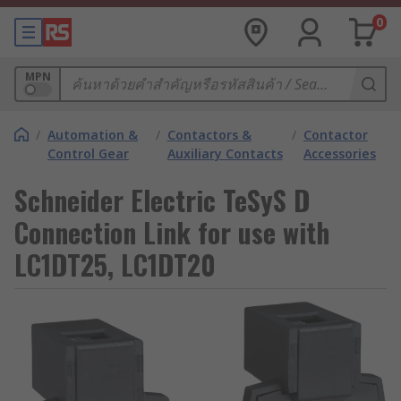
0
MPN
/
Automation &
/
Contactors &
/
Contactor
Control Gear
Auxiliary Contacts
Accessories
Schneider Electric TeSyS D
Connection Link for use with
LC1DT25, LC1DT20