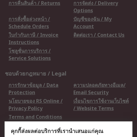
การคืนสินค้า / Returns
การจัดส่ง / Delivery
Options
การสั่งซื้อล่วงหน้า /
บัญชีของฉัน / My
Schedule Orders
Account
ใบกำกับภาษี / Invoice
ติดต่อเรา / Contact Us
Instructions
โซลูชั่นการบริการ /
Service Solutions
ชอบด้วยกฎหมาย / Legal
การรักษาข้อมูล / Data
ความปลอดภัยทางอีเมล/
Protection
Email Security
นโยบายของ RS Online /
เงื่อนไขการใช้งานเว็บไซต์
Privacy Policy
/ Website Terms
Terms and Conditions
of Sale
คุกกี้ส่งผลต่อบริการที่เรานำเสนอแก่คุณ