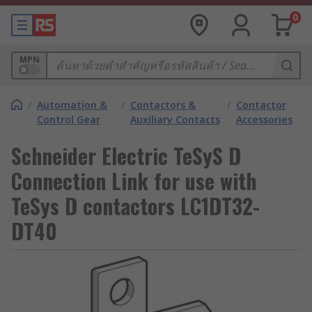
0
MPN
/
Automation &
/
Contactors &
/
Contactor
Control Gear
Auxiliary Contacts
Accessories
Schneider Electric TeSyS D
Connection Link for use with
TeSys D contactors LC1DT32-
DT40