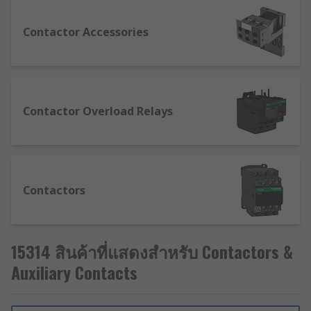
Electric, ABB, Eaton, Allen Bradley and our own
RS PRO range.
Contactor Accessories
Selecting the Right Contactor for You
Contactors are similar to relays in that they
Contactor Overload Relays
behave like remote switches, but are designed
specifically for high current applications in
power management. As such, unlike relays, they
are typically used in a normally open (NO)
position and are generally larger in size. Though
Contactors
most contactors provide the same switching
function, they are typically configured for specific
conditions.
15314 สินค้าที่แสดงสำหรับ Contactors &
Whether you require a contactor for a starter
Auxiliary Contacts
motor or as part of a more complex power control
device, there are a number of important factors