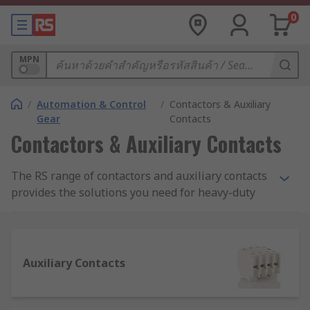
0
MPN
/
Automation & Control
/
Contactors & Auxiliary
Gear
Contacts
Contactors & Auxiliary Contacts
The RS range of contactors and auxiliary contacts
provides the solutions you need for heavy-duty
electrical applications for industrial-grade
machinery. Used in everything from lighting and
furnace heating control to automation machinery
and materials handling, a high-quality range of
Auxiliary Contacts
contactors is essential for electrical regulation.
RS supplies contactors and auxiliary contacts
from trusted brands such as SIEMENS, Schneider