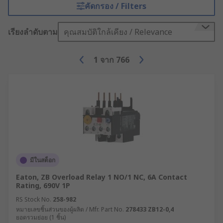
to consider when making your selection.
คัดกรอง / Filters
Variables such as the AC number, coil voltage and
power ratings will all have to be considered to be
เรียงลำดับตาม
คุณสมบัติใกล้เคียง / Relevance
sure that the contactor is compatible with the
intended device or system. It is also important to
1
จาก
766
check if the contactor is certified with
appropriate industrial standards.
Although they can be used as stand-alone
hardware control gear such as push-button
controllers, auxiliary contacts are typically
internal components of a contactor and are used
to reduce current power in high voltage
applications. A range of auxiliary contacts is
มีในสต็อก
available to compliment your contactor solution
Eaton, ZB Overload Relay 1 NO/1 NC, 6A Contact
Rating, 690V 1P
RS Stock No.
258-982
หมายเลขชิ้นส่วนของผู้ผลิต / Mfr. Part No.
278433 ZB12-0,4
ยอดรวมย่อย (1 ชิ้น)