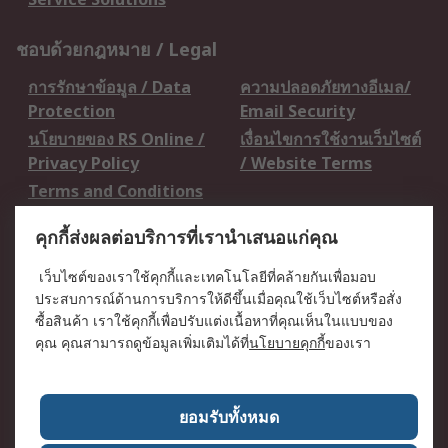
ชอบด้วยกฎหมาย / Legal
การรักษาข้อมูล / Data
ความปลอดภัยทางอีเมล/
Protection
Email Security
นโยบายของ RS Online /
เงื่อนไขการใช้งานเว็บไซต์
Privacy Policy
/ Website Terms
Terms and Conditions
of Sale
คุกกี้ส่งผลต่อบริการที่เรานำเสนอแก่คุณ
เกี่ยวกับ RS / About RS
เว็บไซต์ของเราใช้คุกกี้และเทคโนโลยีที่คล้ายกันเพื่อมอบ
ประสบการณ์ด้านการบริการให้ดีขึ้นเมื่อคุณใช้เว็บไซต์หรือสั่ง
RS ทั่วโลก / RS
ข่าวประชาสัมพันธ์ / Press
ซื้อสินค้า เราใช้คุกกี้เพื่อปรับแต่งเนื้อหาที่คุณเห็นในแบบของ
Worldwide
Centre
คุณ คุณสามารถดูข้อมูลเพิ่มเติมได้ที่
นโยบายคุกกี้
ของเรา
บริษัทในเครือ RS /
วิธีการชำระเงิน /
Corporate Group
Payment Details
เกี่ยวกับ RS / About RS
อาชีพที่ RS / Careers
ยอมรับทั้งหมด