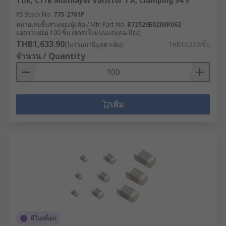
TDK, CT/B Multilayer Varistor 1 A, Clamping 54 V
RS Stock No.
775-2761P
Gas discharge tubes
- a glass tube which is
หมายเลขชิ้นส่วนของผู้ผลิต / Mfr. Part No.
B72520E0200K062
sealed at both ends, contains two electrodes and
ยอดรวมย่อย 100 ชิ้น (จัดส่งในแบบแถบต่อเนื่อง)
is filled with a gas that conducts electricity when
THB1,633.90
(ไม่รวมภาษีมูลค่าเพิ่ม)
THB16.339/ชิ้น
a high voltage is applied. This type of component
จำนวน / Quantity
can be used to protect sensitive circuits.
Surge suppressor units
- a common type of
component, a surge suppressor unit can be built
เพิ่ม
into a device, such as a power strip, or used as a
standalone component.
Switching spark gap -
these are used to switch
between circuits quickly and are often used in
the building and automotive industries.
มีในสต็อก