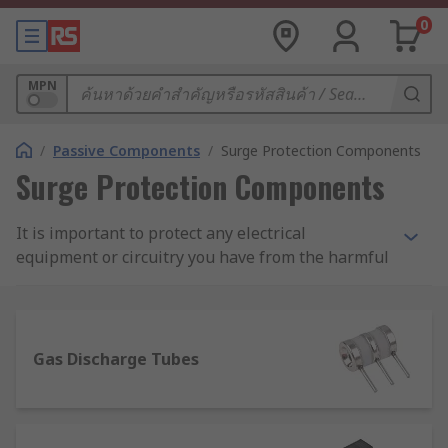
0
MPN
/
Passive Components
/
Surge Protection Components
Surge Protection Components
It is important to protect any electrical
equipment or circuitry you have from the harmful
effects of power surges, so choose from our
range of protective devices and components
today. We’re able to offer you a wide variety of
quality products from leading manufacturers
Gas Discharge Tubes
including Bourns, Huber & Suhner, ON
Semiconductor and Siemens.