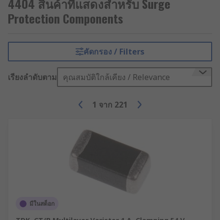
4404 สินค้าที่แสดงสำหรับ Surge
conditioning units, refrigeration equipment or
motor-driven devices.
Protection Components
Power surges can also happen naturally, like a
lightning strike or power lines coming down in a
คัดกรอง / Filters
storm. They can also happen after mains power
cuts when the power returns.
เรียงลำดับตาม
คุณสมบัติใกล้เคียง / Relevance
What is the difference between a surge
1
จาก
221
and a spike?
If overvoltage increases for three
nanoseconds or more this is called a surge.
If overvoltage increases for one or two
nanoseconds this is called a spike.
What types of surge protection
มีในสต็อก
components are there?