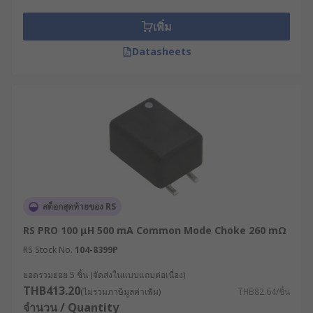
Frequency bandwidth
เพิ่ม
Current handling
Datasheets
Typical Applications include:
Common mode chokes are often used in
electrical, industrial and telecommunication
applications to help reduce or remove noise and
electromagnetic interference. They can be found
in:
Data storage systems
สต็อกสุดท้ายของ RS
Digital video camera
RS PRO 100 μH 500 mA Common Mode Choke 260 mΩ
Industrial systems
RS Stock No.
104-8399P
Professional audio
ยอดรวมย่อย 5 ชิ้น (จัดส่งในแบบแถบต่อเนื่อง)
THB413.20
(ไม่รวมภาษีมูลค่าเพิ่ม)
THB82.64/ชิ้น
จำนวน / Quantity