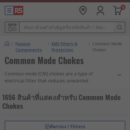
0
MPN
/
Passive
/
EMI Filters &
/
Common Mode
Components
Protection
Chokes
Common Mode Chokes
Common mode (CM) chokes are a type of
electrical filter that reduces unwanted
interference, by blocking high frequency noise
but lets the desired signal to pass. Common mode
1656 สินค้าที่แสดงสำหรับ Common Mode
noise current is usually found in sources such as
Chokes
unwanted radio signals, unshielded electronics,
inverters and motors. If this noise is not filtered,
then it can cause problems in your electronics
คัดกรอง / Filters
and electrical circuits.