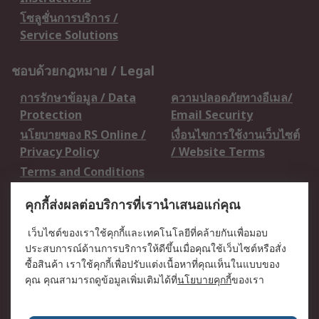
โซลูชั่นการบริการ /
Service Solutions
ชอบด้วยกฎหมาย / Legal
การรักษาข้อมูล / Data
ความปลอดภัยทางอีเมล/
Protection
Email Security
นโยบายของ RS Online /
เงื่อนไขการใช้งานเว็บไซต์
Privacy Policy
/ Website Terms
Terms and Conditions
of Sale
คุกกี้ส่งผลต่อบริการที่เรานำเสนอแก่คุณ
เกี่ยวกับ RS / About RS
เว็บไซต์ของเราใช้คุกกี้และเทคโนโลยีที่คล้ายกันเพื่อมอบ
ประสบการณ์ด้านการบริการให้ดีขึ้นเมื่อคุณใช้เว็บไซต์หรือสั่ง
RS ทั่วโลก / RS
ข่าวประชาสัมพันธ์ / Press
ซื้อสินค้า เราใช้คุกกี้เพื่อปรับแต่งเนื้อหาที่คุณเห็นในแบบของ
Worldwide
Centre
คุณ คุณสามารถดูข้อมูลเพิ่มเติมได้ที่
นโยบายคุกกี้
ของเรา
บริษัทในเครือ RS /
วิธีการชำระเงิน /
Corporate Group
Payment Details