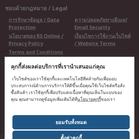
ชอบด้วยกฎหมาย / Legal
การรักษาข้อมูล / Data
ความปลอดภัยทางอีเมล/
Protection
Email Security
นโยบายของ RS Online /
เงื่อนไขการใช้งานเว็บไซต์
Privacy Policy
/ Website Terms
Terms and Conditions
of Sale
คุกกี้ส่งผลต่อบริการที่เรานำเสนอแก่คุณ
เกี่ยวกับ RS / About RS
เว็บไซต์ของเราใช้คุกกี้และเทคโนโลยีที่คล้ายกันเพื่อมอบ
ประสบการณ์ด้านการบริการให้ดีขึ้นเมื่อคุณใช้เว็บไซต์หรือสั่ง
RS ทั่วโลก / RS
ข่าวประชาสัมพันธ์ / Press
ซื้อสินค้า เราใช้คุกกี้เพื่อปรับแต่งเนื้อหาที่คุณเห็นในแบบของ
Worldwide
Centre
คุณ คุณสามารถดูข้อมูลเพิ่มเติมได้ที่
นโยบายคุกกี้
ของเรา
บริษัทในเครือ RS /
วิธีการชำระเงิน /
Corporate Group
Payment Details
เกี่ยวกับ RS / About RS
อาชีพที่ RS / Careers
ยอมรับทั้งหมด
ตั้งค่าคุกกี้